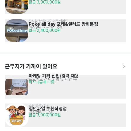
월급 3,000,000원
도시락,컵밥>다이어트,샐러드
Poke all day 포케&샐러드 광화문점
매장관리 · 판매
· 주방
월급 2,400,000원
근무지가 가까이 있어요
마케팅 기획 신입/경력 채용
프로젝트 전략 기획 및 제안 등
회사내규에 따름
쇼핑,유통>과일
청년과일 부천직영점
매장관리 · 판매
월급 3,000,000원