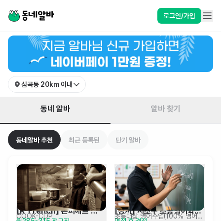
경기 부천시 원미구 심곡동 알바 찾기 | 동네알바
로그인/가입
심곡동
20km 이내
동네 알바
알바 찾기
동네알바 추천
최근 등록된
단기 알바
[K-French] 콘피에르 
[강사] 서초구 초등영어학원 
COOK-CDP
초등대상 영어수업(100% 영어진행)
월285-315 정규직
면접 후 결정