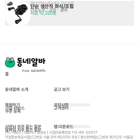
생산·건설·노무>제조·가공·조립
단순 생산직 좌식/조립
단순노무 · 포장 · 물류
시급 10,320원
홈
동네알바 소개
공고 보기
채용하기
공지사항
기업 서비스
고객센터
쿠폰 등록
사장님 자주 묻는 질문
앱 다운로드
알바님 자주 묻는 질문
(주) 사람인 | 대표이사 황현순 | 사업자등록번호 113-86-00917 
직업정보제공사업신고번호 서울 관악 제2005-6호 | 통신판매업신고번호 제2025-서울강