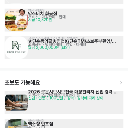
양식>햄버거
맘스터치 화곡점
서비스
· 매장관리 · 판매
시급 10,320원
고객상담·리서치·영업>텔레마케팅·아웃바운드
★단순동의콜★영업X/단순TM/초보주부환영/
고객상담 · 텔레마케팅
· 영업 · 마케팅
월급 2,000,000원 (협의)
모래내시장역
초보도 가능해요
2026 로운샤브샤브전국 매장관리자 신입·경력 
고객서비스/인원채용/매출관리 등
신입 : 연봉 3,100만원 / 경력 : 경력에 따라 상이
채용
일식>일식당
백소정 반포점
주방
· 기타