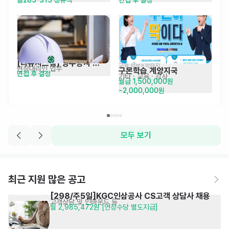
서울BOH/COOK-CDP
강사 채용(교포 환영)
[리뉴시스템] 방수공사 
교육,학문>학습지
현장대리인 업무
구몬학습 계양지국
면접 후 결정
현장관리자 경력직 채용
기타
· 교육 · 강사
월급 1,500,000원
~2,000,000원
모두 보기
최근 지원 많은 공고
[298/주5일]KGC인삼공사 CS고객 상담사 채용
고객상담 및 인바운드 등
월 2,985,472원 [연장수당 별도지급]