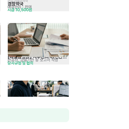
건강,의료>약국
경창약국
매장관리 · 판매
시급 10,500원
[대일감정원] 사무관리직(전산팀) 
관공서, 금융기관 등 보고서 작성
당사규정 및 협의
신입 및 경력 모집
온라인몰 운영 및 판매 관리자 
온라인몰 주문/배송/정산 관리
면접 후 결정
경력 모집