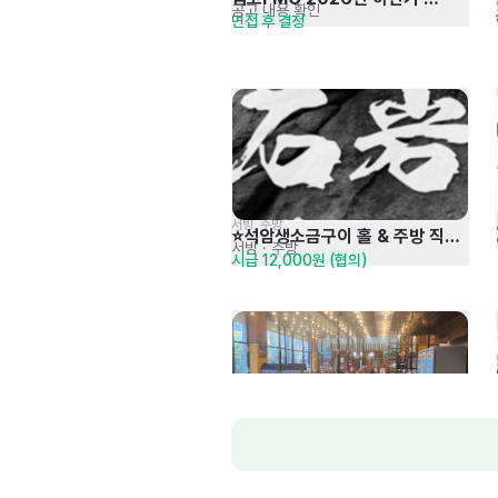
공고 내용 확인
면접 후 결정
일반직 및 현장직 채용
서빙, 주방
⭐️석암생소금구이 홀 & 주방 직원 
서빙
· 주방
시급 12,000원 (협의)
구합니다⭐️
한식>육류,고기요리
무한팔도대패 인천청라점
주방
시급 13,500원 (협의)