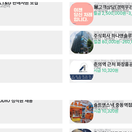
KT&G 판매사원 모집
고객상담·리서치·영업>금융
재고관리
💟고객상담(경력무관
고객상담 · 텔레마케팅
월급 2,500,000원~3
부동산 컨설팅, 자산관리, 영
주식회사 하나앤솔
영업 · 마케팅
· 고객상담
일급 80,000원~260
생산·건설·노무>포장·품질검
춘의역 근처 화장품
기타
시급 10,320원
UDIO 정직원 채용
카페,디저트>베이커리
솔트앤스낵 중동역점
매장관리 · 판매
시급 10,320원
음식점>한식