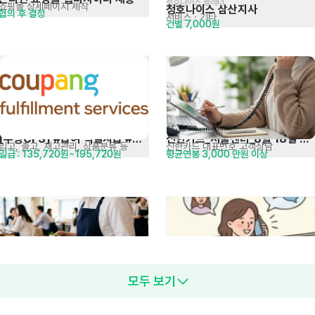
청호나이스 플래너
쇼핑몰 상세페이지 제작
청호나이스 삼산지사
협의 후 결정
서비스
· 기타
건별 7,000원
[쿠팡CFS] #급여 익일지급 #
신한카드_서울센터_8월 18일 
입고, 출고, 재고관리, 상품분류 등
신한카드 대표번호 고객상담
일급 : 135,720원~195,720원
평균연봉 3,000 만원 이상
일최대19만원
교육
2026 애슐리퀸즈 정규직(신입) 
모두 보기
기존고객상담
홀 / 주방
기존 고객상담｜🍀8월 입사자 
3,100만원
매장관리자 채용
고객상담 · 텔레마케팅
월급 2,500,000원~3,500,000원
이벤트 진행中🍀