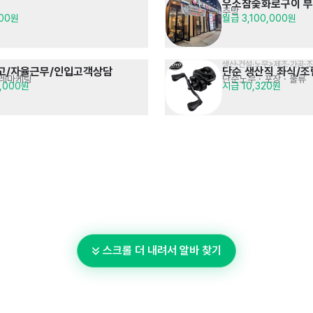
우소참숯화로구이 
주방
000원
월급 3,100,000원
생산·건설·노무>제조·가공·
최고/자율근무/인입고객상담
단순 생산직 좌식/조
텔레마케팅
단순노무 · 포장 · 물류
0,000원
시급 10,320원
스크롤 더 내려서 알바 찾기