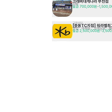
크래버대게나라 부천점
서빙
월급 700,000원~1,500,
고객상담
[중동TC지점] 워라벨
영업 · 마케팅
· 고객상담 · 
월급 2,500,000원~3,50