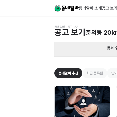
경기 부천시 원미구 춘의동 알바 찾기 | 동네알바
동네알바 소개
공고 보
동네알바
공고 보기
공고 보기
춘의동
20k
동네 
동네알바 추천
최근 등록된
단기
캠코FMC 2026년 하반기 