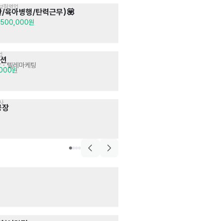
·보험영업
술집>요리주점
/육아병행/탄력근무)💟
동백상회 합정
서비스
· 서빙
,500,000원
시급 12,500원
업
한식>장어,먹장어요리
루션
참숯민물장어천
 · 텔레마케팅
매장관리 · 판매
· 
,000원
월급 3,300,000
사
술집>요리주점
공장
동백상회 합정
서빙
· 주방
시급 12,500원
개인
소사지국/유아초
서비스
· 교육 · 강
월급 1,500,000
스포츠,오락>당구장