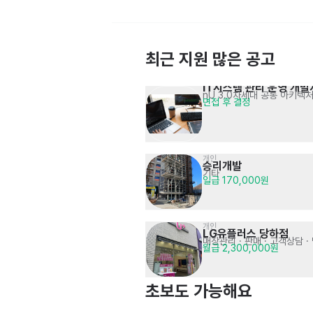
최근 지원 많은 공고
IT시스템 관리 운영 개발
nU 3.0차세대 공통 아키텍
면접 후 결정
[강사] 서초구 초등영어학원 강사 
초등대상 영어수업(100% 영어진행)
면접 후 결정
채용(교포 환영)
개인
승리개발
기타
일급 170,000원
개인
LG유플러스 당하점
매장관리 · 판매
· 고객상담 
월급 2,300,000원
음식점>한식>곰탕,설렁탕
이여곰탕 상암점
주방
시급 13,000원 (협의)
초보도 가능해요