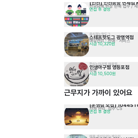
[인천] 인천공항 면세점 
한국담배 현장 판매 업무 / 
면접 후 결정
음식점>핫도그
스테프핫도그 광명역점
매장관리 · 판매
· 서비스
시급 10,320원
한식>아귀찜,해물찜
인생아구찜 영등포점
주방
시급 10,500원
근무지가 가까이 있어요
[운영팀 모집] 1044ST
자재 관리, 점주 CS
면접 후 결정
해물,생선요리>게요리