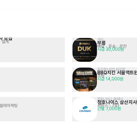
자 모집
개인
처 설계
부릉
[리뉴시스템] 방수공사 
배달 · 운송 · 운전
인바운드, 고객상담
현장대리인 업무
시급 30,000원
🎁입사지원금 지급/고객상담/
면접 후 결정
현장관리자 경력직 채용
고객상담 · 텔레마케팅
월급 2,500,000원~3,500,000원 
인바운드/초보자환영!
(협의)
음식점>치킨,닭강정
BBQ치킨 서울역트
주방
시급 14,000원
청호나이스 플래너
청호나이스 삼산지사
· 텔레마케팅
서비스
· 기타
건별 7,000원
[합격축하금 50만원] 바스버거 
[쿠팡CFS] #급여 익일지급 #
파트너, 매니저, 부점장, 점장
입고, 출고, 재고관리, 상품분류 등
연봉 3,480만원~
일급 : 127,560원~181,785원
정규직 모집
일최대18만원