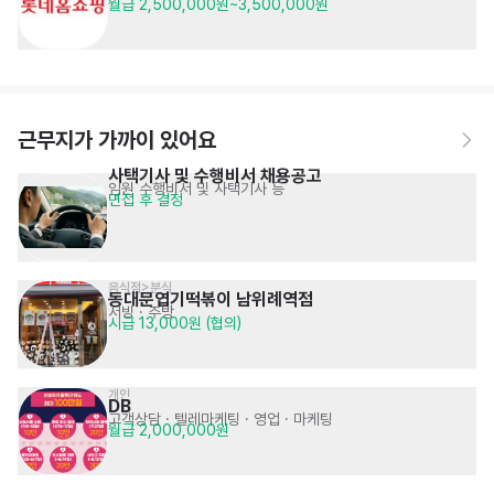
월급 2,500,000원~3,500,000원
상담파트너
근무지가 가까이 있어요
사택기사 및 수행비서 채용공고
임원 수행비서 및 사택기사 등
면접 후 결정
음식점>분식
동대문엽기떡볶이 남위례역점
서빙
· 주방
시급 13,000원 (협의)
개인
DB
고객상담 · 텔레마케팅
· 영업 · 마케팅
월급 2,000,000원