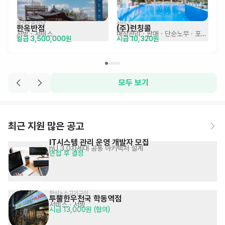
중식>중식당
서비스
한옥반점
(주)런칭콜
서빙
· 서비스
매장관리 · 판매
· 단순노무 · 포장 · 물류
월급 3,500,000원
시급 10,320원
모두 보기
최근 지원 많은 공고
IT시스템 관리 운영 개발자 모집
nU 3.0차세대 공통 아키텍처 설계
면접 후 결정
한식>소고기구이
투뿔한우천국 학동역점
서비스
· 서빙
시급 13,000원 (협의)