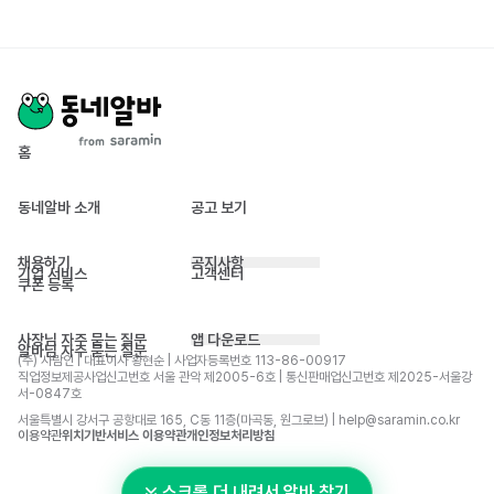
홈
동네알바 소개
공고 보기
채용하기
공지사항
기업 서비스
고객센터
쿠폰 등록
사장님 자주 묻는 질문
앱 다운로드
알바님 자주 묻는 질문
(주) 사람인 | 대표이사 황현순 | 사업자등록번호 113-86-00917 
직업정보제공사업신고번호 서울 관악 제2005-6호 | 통신판매업신고번호 제2025-서울강
서-0847호
서울특별시 강서구 공항대로 165, C동 11층(마곡동, 원그로브) | help@saramin.co.kr
이용약관
위치기반서비스 이용약관
개인정보처리방침
스크롤 더 내려서 알바 찾기