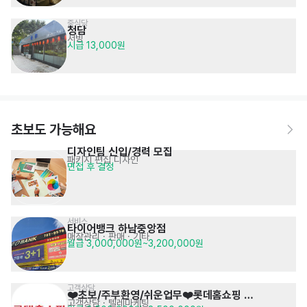
중식당 
청담
서빙
시급 13,000원
초보도 가능해요
디자인팀 신입/경력 모집
패키지 편집 디자인
면접 후 결정
서비스
타이어뱅크 하남중앙점
매장관리 · 판매
· 기타
월급 3,000,000원~3,200,000원
고객상담
❤️초보/주부환영/쉬운업무❤️롯데홈쇼핑 
고객상담 · 텔레마케팅