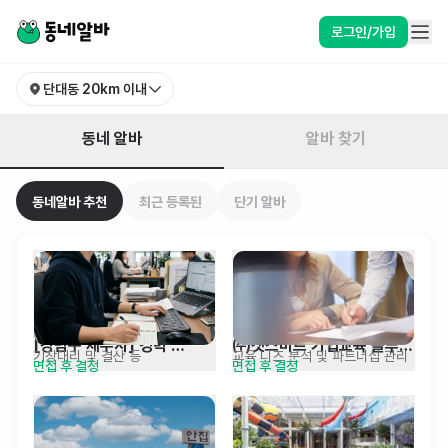
경기 성남시 수정구 단대동 알바 찾기 | 동네알바
로그인/가입
단대동
20km 이내
동네 알바
알바 찾기
동네알바 추천
최근 등록된
단기 알바
[강남구 세무사] 경력 
㈜겟스마트 기업교육 솔루션 
기장대리 및 결산 등
교육 니즈 분석 및 파트너십 관리
면접 후 결정
면접 후 결정
3년이상 세무회계사무원 
영업 전문가 채용 공고
모집