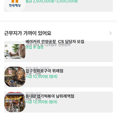
월급 2,500,000원~3,500,000원
근무지가 가까이 있어요
베이커리 안양공장  CS 담당자 모집
고객 상담 및 C/S업무 전반관리
면접 후 결정
한식>육류,고기요리
압구정화로구이 위례점
주방
· 서빙
시급 10,500원 (협의)
음식점>분식
동대문엽기떡볶이 남위례역점
서빙
· 주방
시급 13,000원 (협의)