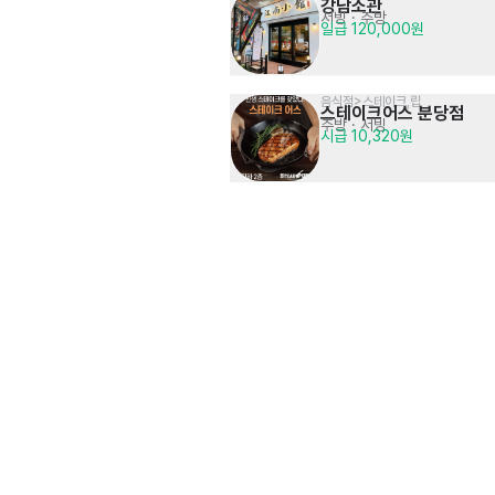
강남소관
서빙
· 주방
일급 120,000원
음식점>스테이크,립
스테이크어스 분당점
주방
· 서빙
시급 10,320원