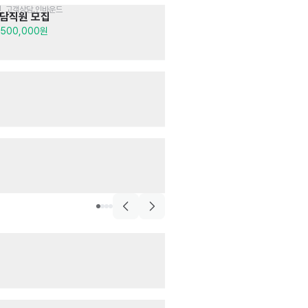
원, 고객상담.인바운드
고객상담
상담직원 모집
🎉경력무관! 안
고객상담 · 텔레마
,500,000원
월급 2,000,000
음식점>일식>돈가스
101번지남산돈
매장관리 · 판매
· 
월급 3,000,000
음식점
제육고집 동탄본
주방
월급 2,500,000
음식점>스테이크,립
스테이크어스 분
주방
· 서빙
시급 10,320원
한식>육류,고기요리