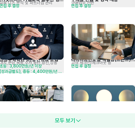
교육 니즈 분석 및 파트너십 관리
구매업무 전반
면접 후 결정
면접 후 결정
전문가 채용 공고
정상수학학원 초/중선생님 모집
라마다동탄호텔 객실팀(프론트) 
대치,분당,목동,수서,동탄,광진,강동
고객 체크인/체크아웃 등
초등 : 3,800만원/년 이상
면접 후 결정
정규직 채용
(성과급별도), 중등 : 4,400만원/년 
이상(성과급,내신,토요수업 수당 별도) / 
퇴직금 별도
모두 보기
[강남구 세무사] 경력 3년이상 
안전보건팀 보건관리자 채용
기장대리 및 결산 등
일반·특수·배치전 건강검진 계획 수립
면접 후 결정
면접 후 결정
세무회계사무원 모집