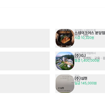
음식점>스테이크,립
초등생영어유치원영어 담임교사 
전기/기계전공 기술 영업사원
스테이크어스 분당점
원어민 교사와 유치부 공동 담임/강의
2차전지 / 반도체 및 조립장비 등
주방
· 서빙
회사내규에 따름
면접 후 결정
모집
시급 10,320원
부동산종합개발회사
(주)G.I
영업 · 마케팅
· 교육 · 
월급 1,400,000원
건설
(주)심현
시스템 엔지니어 신입 및 경력 
음식점
기타
프로젝트 구축 및 수행 등
불닭발땡초동대문엽기떡볶이 
일급 145,000원
면접 후 결정
모집
매장관리 · 판매
· 서빙
시급 13,000원
광교중앙점