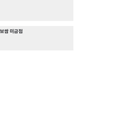
동천877
주방
시급 13,000원 (협
한식>육류,고기요리
보쌈 미금점
일로집 미금점
서빙
· 주방
시급 12,000원 (협