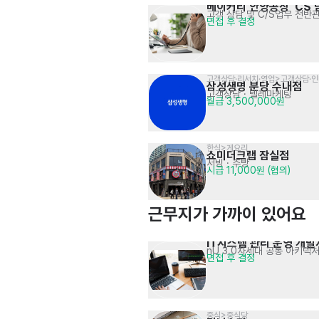
베이커리 안양공장  CS 
고객 상담 및 C/S업무 전반
면접 후 결정
고객상담·리서치·영업>고객상담·
삼성생명 분당 수내점
고객상담 · 텔레마케팅
월급 3,500,000원
한식>게요리
쇼미더크랩 잠실점
서빙
· 주방
시급 11,000원 (협의)
근무지가 가까이 있어요
IT시스템 관리 운영 개발
nU 3.0차세대 공통 아키텍
면접 후 결정
중식>중식당