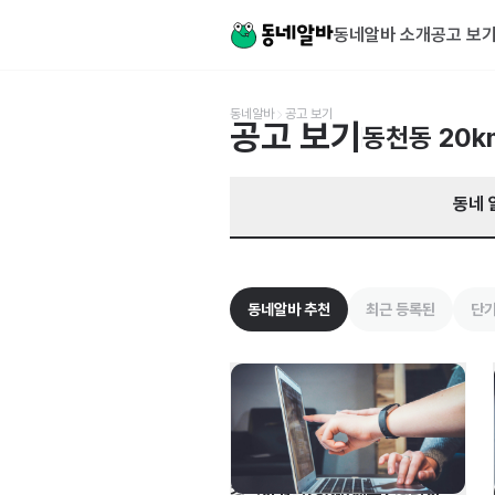
경기 용인시 수지구 동천동 알바 찾기 | 동네알바
동네알바 소개
공고 보
동네알바
공고 보기
공고 보기
동천동
20k
동네 
동네알바 추천
최근 등록된
단기
경영지원팀(회계/재무) 경력사원 