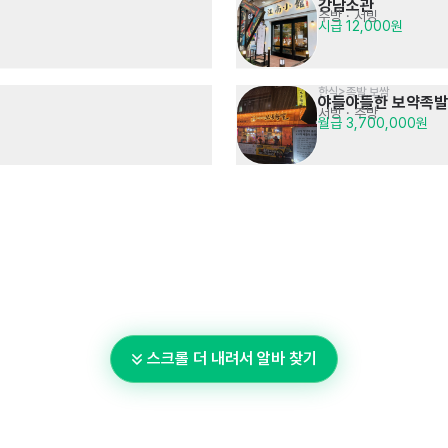
강남소관
주방
· 서빙
시급 12,000원
한식>족발,보쌈
야들야들한 보약족발
서빙
· 주방
월급 3,700,000원
스크롤 더 내려서 알바 찾기