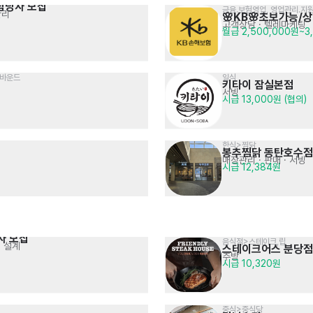
담당자 모집
금융.보험영업, 영업관리.지
관리
🌸KB🌸초보가능/
고객상담 · 텔레마케팅
월급 2,500,000원~3
인바운드
일식
키타이 잠실본점
서빙
시급 13,000원 (협의)
한식>찜닭
봉추찜닭 동탄호수점
매장관리 · 판매
· 서빙
시급 12,384원
자 모집
음식점>스테이크,립
처 설계
스테이크어스 분당점
주방
시급 10,320원
중식>중식당