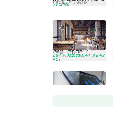
회계전표 입력 및 승인 등
면접 후 결정
채용
서울랜드 외식·식음료外 
단순 조리 및 매장 관리
연봉 4,100만원 (연장, 주휴, 휴일수당 
정규직모집 공고[주5일]
포함)
세무회계 경력직 채용
세무기장, 회계결산, 법인결산 등
면접 후 결정