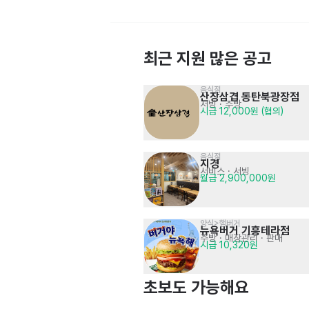
최근 지원 많은 공고
음식점
[디저트&베이커리 전문] 물류팀 
산장삼겹 동탄북광장점
포장작업 및 물류관리
서빙
· 주방
경력에 따른 협의른 *신입 : 3,100만원
신입 및 경력 채용
시급 12,000원 (협의)
음식점
지경
서비스
· 서빙
월급 2,900,000원
양식>햄버거
뉴욕버거 기흥테라점
[대일감정원] 사무관리직(전산팀) 
주방
· 매장관리 · 판매
관공서, 금융기관 등 보고서 작성
시급 10,320원
당사규정 및 협의
신입 및 경력 모집
초보도 가능해요