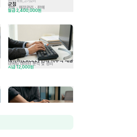
한식>육류,고기요리
군침
서빙
· 매장관리 · 판매
월급 2,400,000원
데이터(EXCEL) 관리 사무직 채용
마케팅 데이터 분석 및 정리
시급 12,000원
재무회계 담당자 채용
SAP FI 결산, 별도재무제표 작성
면접 후 결정