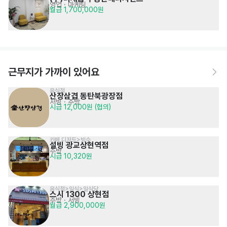
영업 · 마케팅
월급 1,700,000원
근무지가 가까이 있어요
음식점
산장삼겹 동탄북광장점
서빙
· 주방
시급 12,000원 (협의)
카페,디저트>빙수
설빙 광교상현역점
주방
시급 10,320원
음식점>일식>일식당
스시 1300 상현점
주방
· 서빙
월급 2,900,000원