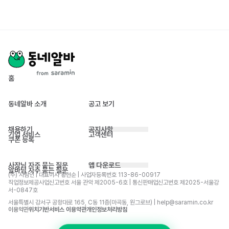
홈
동네알바 소개
공고 보기
채용하기
공지사항
기업 서비스
고객센터
쿠폰 등록
사장님 자주 묻는 질문
앱 다운로드
알바님 자주 묻는 질문
(주) 사람인 | 대표이사 황현순 | 사업자등록번호 113-86-00917 
직업정보제공사업신고번호 서울 관악 제2005-6호 | 통신판매업신고번호 제2025-서울강
서-0847호
서울특별시 강서구 공항대로 165, C동 11층(마곡동, 원그로브) | help@saramin.co.kr
이용약관
위치기반서비스 이용약관
개인정보처리방침