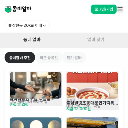
경기 용인시 수지구 상현동 알바 찾기 | 동네알바
로그인/가입
상현동
20km 이내
동네 알바
알바 찾기
동네알바 추천
최근 등록된
단기 알바
라마다동탄호텔 객실팀
음식점
고객 체크인/체크아웃 등
불닭발땡초동대문엽기떡볶이 
면접 후 결정
(프론트) 정규직 채용
매장관리 · 판매
· 서빙
시급 13,000원
광교중앙점