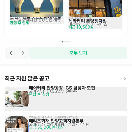
안전보건팀 보건관리자 채용
카페,디저트>카페
일반·특수·배치전 건강검진 계획 수립
테라커피 분당정자점
면접 후 결정
매장관리 · 판매
· 서비스
시급 10,500원
모두 보기
최근 지원 많은 공고
베이커리 안양공장  CS 담당자 모집
고객 상담 및 C/S업무 전반관리
면접 후 결정
고객상담 계약관리 계약변경 신규상담
메리츠화재 안양고객지원본부
고객상담 · 텔레마케팅
· 영업 · 마케팅
일급 50,000원 (협의)