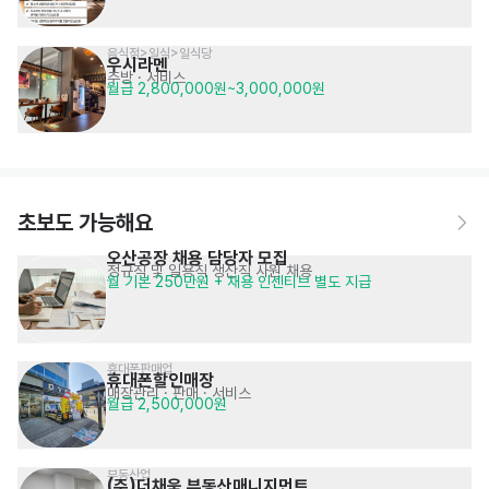
음식점>일식>일식당
우시라멘
주방
· 서비스
월급 2,800,000원~3,000,000원
초보도 가능해요
오산공장 채용 담당자 모집
정규직 및 일용직 생산직 사원 채용
월 기본 250만원 + 채용 인센티브 별도 지급
휴대폰판매업
휴대폰할인매장
매장관리 · 판매
· 서비스
월급 2,500,000원
부동산업
(주)더채움 부동산매니지먼트