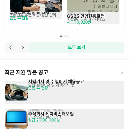
온라인몰 운영 및 판매 
생활,편의>편의점
온라인몰 주문/배송/정산 관리
GS25 안양현충로점
면접 후 결정
관리자 경력 모집
매장관리 · 판매
· 서비스
시급 10,320원
모두 보기
최근 지원 많은 공고
사택기사 및 수행비서 채용공고
임원 수행비서 및 사택기사 등
면접 후 결정
사무관리 고객응대 전산관리
주식회사 케이비손해보험
고객상담 · 텔레마케팅
월급 2,000,000원