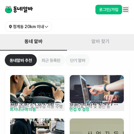
경기 의왕시 청계동 알바 찾기 | 동네알바
로그인/가입
청계동
20km 이내
동네 알바
알바 찾기
동네알바 추천
최근 등록된
단기 알바
임원 수행기사 경력사원 
경영지원팀(회계/재무) 
임원 출퇴근 및 업무상 이동 수행
회계전표 입력 및 승인 등
회사내규에 따름
면접 후 결정
채용공고
경력사원 채용