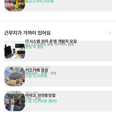
월급 2,000,000원
근무지가 가까이 있어요
IT시스템 관리 운영 개발자 모집
nU 3.0차세대 공통 아키텍처 설계
면접 후 결정
키즈카페,실내놀이터
키즈카페 씽씽
매장관리 · 판매
· 주방
시급 12,000원
일식>카레
아비꼬 과천중앙점
서빙
· 주방
시급 13,000원 (협의)