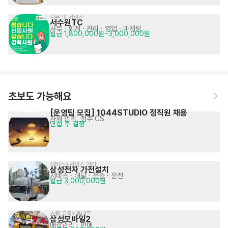
사무 및 서비스
서수원TC
사무 · 회계 · 관리
· 영업 · 마케팅
월급 1,800,000원~3,000,000원
초보도 가능해요
[운영팀 모집] 1044STUDIO 정직원 채용
자재 관리, 점주 CS
면접 후 결정
서비스>서비스 기타
삼성전자 가전설치
서비스
· 배달 · 운송 · 운전
월급 3,000,000원
쇼핑,유통>휴대폰
삼성모바일2
매장관리 · 판매