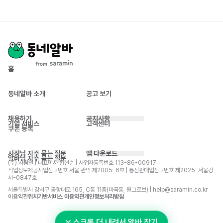
홈
동네알바 소개
공고 보기
채용하기
공지사항
기업 서비스
고객센터
쿠폰 등록
사장님 자주 묻는 질문
앱 다운로드
알바님 자주 묻는 질문
(주) 사람인 | 대표이사 황현순 | 사업자등록번호 113-86-00917 
직업정보제공사업신고번호 서울 관악 제2005-6호 | 통신판매업신고번호 제2025-서울강
서-0847호
서울특별시 강서구 공항대로 165, C동 11층(마곡동, 원그로브) | help@saramin.co.kr
이용약관
위치기반서비스 이용약관
개인정보처리방침
스크롤 더 내려서 알바 찾기