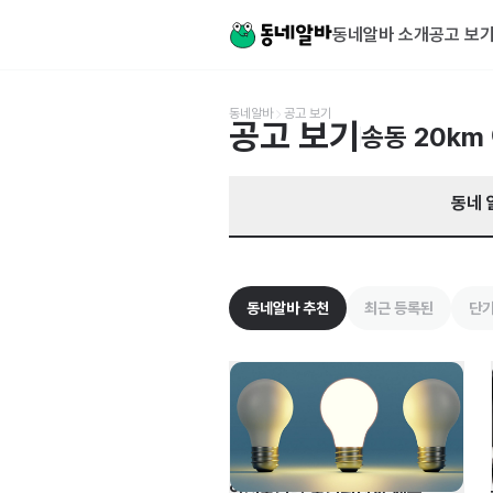
경기 화성시 송동 알바 찾기 | 동네알바
동네알바 소개
공고 보
동네알바
공고 보기
공고 보기
송동
20km
동네 
동네알바 추천
최근 등록된
단기
안전보건팀 보건관리자 채용