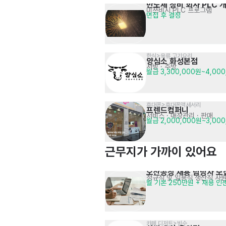
반도체 장비 회사 PLC 
미쯔비시 PLC 프로그램
면접 후 결정
한식>육류,고기요리
양심소 화성본점
서빙
· 주방
월급 3,300,000원~4,00
휴대폰>휴대폰액세서리
프렌드컴퍼니
서비스
· 매장관리 · 판매
월급 2,000,000원~3,00
근무지가 가까이 있어요
오산공장 채용 담당자 모
정규직 및 일용직 생산직 사
월 기본 250만원 + 채용 
카페,디저트>빙수