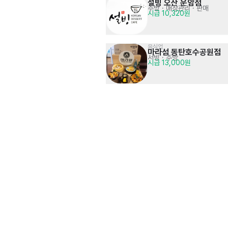
설빙 오산 운암점
주방
· 매장관리 · 판매
시급 10,320원
음식업
마라섬 동탄호수공원점
서빙
· 주방
시급 13,000원