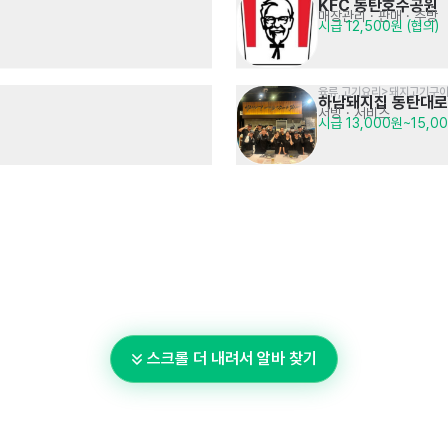
KFC 동탄호수공원
매장관리 · 판매
· 주방
시급 12,500원 (협의)
육류,고기요리>돼지고기구
하남돼지집 동탄대
서빙
· 서비스
시급 13,000원~15,0
스크롤 더 내려서 알바 찾기