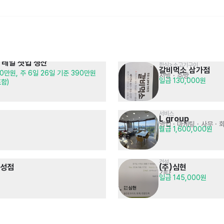
성 레일 셋업 생산
한식>소고기구이
갈비먹소 삼가점
0만원, 주 6일 26일 기준 390만원 
서빙
· 주방
생활,편의>편의점
음식점>치킨,닭강정
일급 130,000원
포함)
CU 동탄선납공원점
교촌치킨 동탄1호점
매장관리 · 판매
서빙
· 주방
시급 10,320원
시급 13,000원
서비스
L group
영업 · 마케팅
· 사무 · 
월급 1,600,000원
건설
삼성점
(주)심현
기타
일급 145,000원
음식점>치킨,닭강정
음식점>분식
60계 치킨 오산시청점
동대문엽기떡볶이 동탄청계점
주방
서빙
· 주방
시급 12,000원~14,000원
시급 13,000원