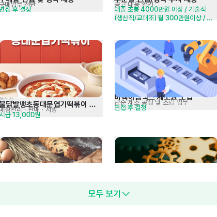
구매업무 전반
공고 내용 확인
면접 후 결정
대졸 초봉 4000만원 이상 / 기술직
(생산직/교대조) 월 300만원이상 / 
계약직 시급 10,320원
바텍이엠엑스 제조원 모집
음식점
단순 제조 공정 및 조립 업무
불닭발땡초동대문엽기떡볶이 
면접 후 결정
매장관리 · 판매
· 서빙
시급 13,000원
광교중앙점
모두 보기
[디저트&베이커리 전문] 물류팀 
생산설비 운영 및 설비 유지보수 
포장작업 및 물류관리
생산설비 운전 및 생산관리
경력에 따른 협의른 *신입 : 3,100만원
면접 후 결정
신입 및 경력 채용
담당자 모집