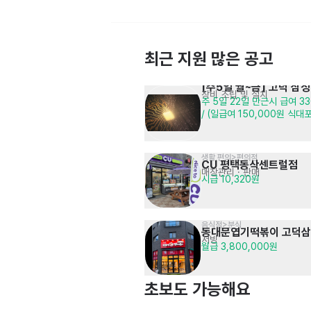
최근 지원 많은 공고
[주5일 월~금] 고덕 삼
장비 조립 및 설치
주 5일 22일 만근시 급여 33
학원,교습소>미술교육
/ (일급여 150,000원 식대
에이스타 미술학원 동백캠퍼스
교육 · 강사
시급 11,000원 (협의)
생활,편의>편의점
CU 평택동삭센트럴점
매장관리 · 판매
시급 10,320원
음식점>분식
동대문엽기떡볶이 고덕
서빙
월급 3,800,000원
사무직>마케팅·광고·홍보
(주)윈애드컴퍼니
고객상담 · 텔레마케팅
· 행사 · 스탭 · 미디어
건별 4,000,000원~4,500,000원
초보도 가능해요