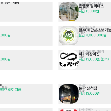
개발 경력 채용
스포츠시설>필라테스
온엘로 필라테스
서비스
시급 11,000원
생산·건설·노무
월400만💰초보가능
기타
0,000원
월급 4,000,000원
한식>장어,먹장어요리
이가네장어집
서빙
0,000원
시급 13,000원 (협의)
집
음식점
원 채용
돈짝 산척점
인센티브 별도 지급
주방
시급 13,000원
양식>햄버거