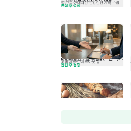
일반·특수·배치전 건강검진 계획 수립
면접 후 결정
라마다동탄호텔 객실팀(프론트) 
고객 체크인/체크아웃 등
면접 후 결정
정규직 채용
[디저트&베이커리 전문] 생산팀 
제과/제빵류 제조 및 생산관리
경력에 따른 협의른 *신입 : 3,100만원
신입 및 경력 채용