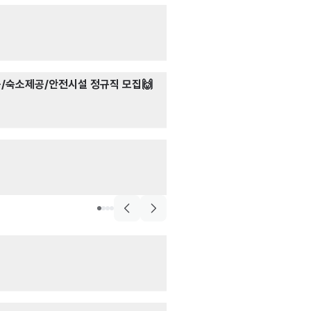
금융.보험영업, 영업관
🌸고객상담/초보
고객상담 · 텔레마
월급 2,500,000
보험
/숙소제공/안전시설 정규직 모집🙌
❣️ 초보도 가능한
영업 · 마케팅
· 고
월급 2,000,000
술집>맥주,호프
포카드홀덤펍 화
서빙
· 매장관리 · 
시급 11,000원
일반음식점
아궁이돌판집
서빙
시급 13,000원
음식점>일식>초밥,롤