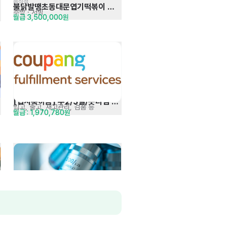
음식점
불닭발땡초동대문엽기떡볶이 
주방
· 서빙
월급 3,500,000원
동탄2신도시점
[입사축하금] 주2/3일/숏타임 
입고, 출고, 재고관리, 검품 등
월급 : 1,970,780원
선택
공정연구팀 연구원 채용의 건 
항체의약품 정제공정, 분석법 개발
회사 내규에 따름 (전 직장 처우 고려, 
(경력 1명, 신입 1명)
면접 후 협의)