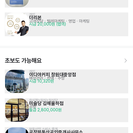
개인
더리본 
고객상담 · 텔레마케팅
· 영업 · 마케팅
시급 20,000원 (협의)
초보도 가능해요
개인
이디야커피 창원대중앙점
매장관리 · 판매
· 주방
시급 10,320원
음식점>일식>일식당
미슐당 김해율하점
주방
월급 2,800,000원
부동산업 스비스 중개
공장부동산공인중개사사무소