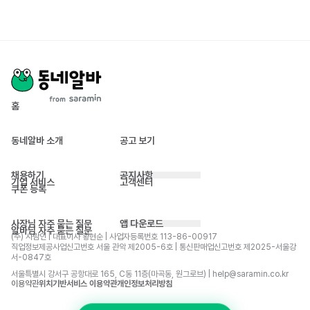
홈
동네알바 소개
공고 보기
채용하기
공지사항
기업 서비스
고객센터
쿠폰 등록
사장님 자주 묻는 질문
앱 다운로드
알바님 자주 묻는 질문
(주) 사람인 | 대표이사 황현순 | 사업자등록번호 113-86-00917 
직업정보제공사업신고번호 서울 관악 제2005-6호 | 통신판매업신고번호 제2025-서울강
서-0847호
서울특별시 강서구 공항대로 165, C동 11층(마곡동, 원그로브) | help@saramin.co.kr
이용약관
위치기반서비스 이용약관
개인정보처리방침