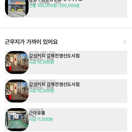
영업 · 마케팅
· 기타
건별 100,000원~200,000원
근무지가 가까이 있어요
음식점>카페,디저트
감성커피 김해진영신도시점
매장관리 · 판매
시급 10,500원
음식점>카페,디저트
감성커피 김해진영신도시점
매장관리 · 판매
시급 10,500원
식재재유통
근아유통
기타
시급 11,000원