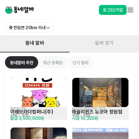
경남 김해시 한림면 알바 찾기 | 동네알바
로그인/가입
한림면
20km 이내
동네 알바
알바 찾기
동네알바 추천
최근 등록된
단기 알바
일반음식점
음식점>패밀리레스토랑
이배브라더컴퍼니(주)
애슐리퀸즈 뉴코아 창원점
서빙
· 주방
주방
· 서빙
월급 3,500,000원
시급 10,320원