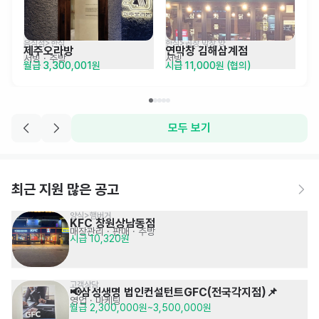
음식점>한식
한식>곱창,막창,양
제주오라방
연막창 김해삼계점
서빙
· 주방
서빙
월급 3,300,001원
시급 11,000원 (협의)
모두 보기
최근 지원 많은 공고
양식>햄버거
KFC 창원상남동점
매장관리 · 판매
· 주방
시급 10,320원
고객상담
📢삼성생명 법인컨설턴트GFC(전국각지점)📌
영업 · 마케팅
월급 2,300,000원~3,500,000원