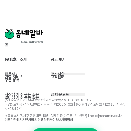
홈
동네알바 소개
공고 보기
채용하기
공지사항
기업 서비스
고객센터
쿠폰 등록
사장님 자주 묻는 질문
앱 다운로드
알바님 자주 묻는 질문
(주) 사람인 | 대표이사 황현순 | 사업자등록번호 113-86-00917 
직업정보제공사업신고번호 서울 관악 제2005-6호 | 통신판매업신고번호 제2025-서울강
서-0847호
서울특별시 강서구 공항대로 165, C동 11층(마곡동, 원그로브) | help@saramin.co.kr
이용약관
위치기반서비스 이용약관
개인정보처리방침