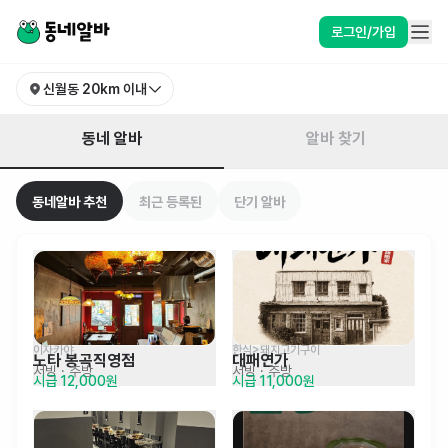
경남 창원시 성산구 신월동 알바 찾기 | 동네알바
로그인/가입
신월동
20km 이내
동네 알바
알바 찾기
동네알바 추천
최근 등록된
단기 알바
이자카야
한식>돼지고기구이
노타 봉곡직영점
대패연가
서빙
· 주방
서빙
· 주방
시급 12,000원
시급 11,000원