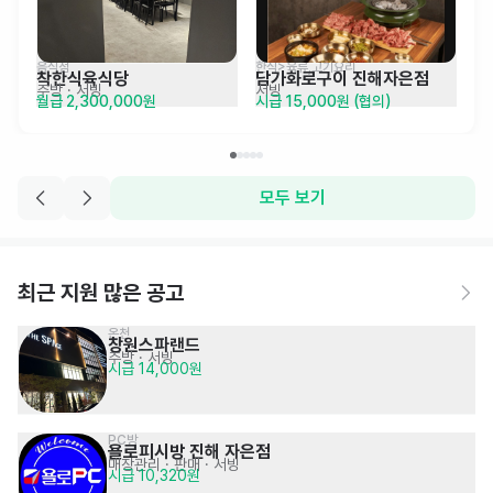
음식점
한식>육류,고기요리
착한식육식당
담가화로구이 진해자은점
주방
· 서빙
서빙
월급 2,300,000원
시급 15,000원 (협의)
모두 보기
최근 지원 많은 공고
온천
창원스파랜드
주방
· 서빙
시급 14,000원
PC방
욜로피시방 진해 자은점
매장관리 · 판매
· 서빙
시급 10,320원