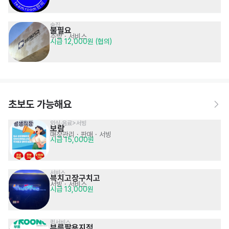
술집
불필요
주방
· 서비스
시급 12,000원 (협의)
초보도 가능해요
외식·음료>서빙
보람
매장관리 · 판매
· 서빙
시급 15,000원
서비스
븍치고장구치고
서빙
· 서비스
시급 13,000원
퀵서비스
부릉팔용지점