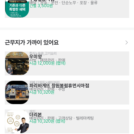
배달 · 운송 · 운전
· 단순노무 · 포장 · 물류
건별 3,500원
근무지가 가까이 있어요
한식>육류,고기요리
우미양
서빙
· 매장관리 · 판매
시급 12,000원 (협의)
카페,디저트>베이커리
파리바게뜨 창원봉림휴먼시아점
매장관리 · 판매
· 주방
시급 10,320원
개인
더리본 
매장관리 · 판매
· 고객상담 · 텔레마케팅
시급 10,320원 (협의)