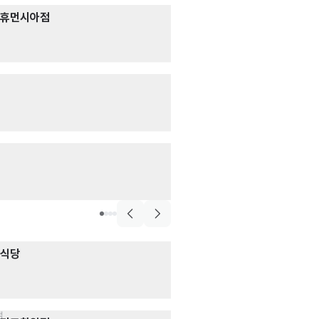
고객상담
림휴먼시아점
📢삼성생명 법인
영업 · 마케팅
월급 2,300,000
개인
보람상조
서빙
시급 15,000원 (협
음식점>술집>맥주,호
김복남맥주 마산
매장관리 · 판매
· 
시급 11,000원
퀵서비스
리식당
부릉팔용지점
배달 · 운송 · 운전
·
건별 3,500원
점
외식·음료>서빙