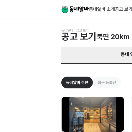
경남 창원시 의창구 북면 알바 찾기 | 동네알바
동네알바 소개
공고 보
동네알바
공고 보기
공고 보기
북면
20km
동네 
동네알바 추천
최근 등록된