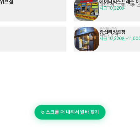
산위브점
에이티익스프레스 
매장관리 · 판매
· 서비
시급 10,320원
음식점>한식
왕십리정곱창
서빙
· 주방
시급 10,320원~11,00
스크롤 더 내려서 알바 찾기