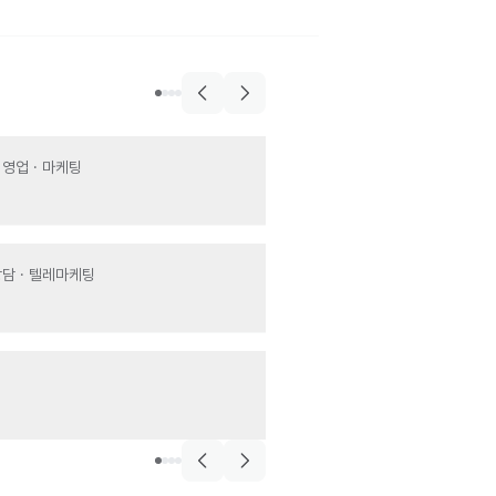
음식점업
엉클조소시지 창
 영업 · 마케팅
매장관리 · 판매
· 
서비스>결혼·연회·장례도우미
시급 11,000원
창원 보람상조
팅
서빙
· 주방
일급 180,000원
카페,디저트>과일,주
에이티익스프레
상담 · 텔레마케팅
매장관리 · 판매
· 
시급 10,320원
음식점>한식
리장원
주방
카페
월급 2,200,000
더벤티봉곡점
매장관리 · 판매
· 서비스
시급 10,320원