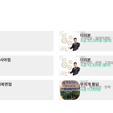
개인
더리본 
고객상담 · 텔레마케팅
·
식재재유통
개인
시급 20,000원 (협의)
근아유통
더리본 
기타
매장관리 · 판매
· 고객상담 · 텔레마케
시급 11,000원
시급 10,320원 (협의)
개인
먼시아점
더리본 
매장관리 · 판매
· 고객
시급 10,320원 (협의)
음식점
원북면점
무지개 통닭
서빙
· 매장관리 · 판매
서비스
음식점>피자
시급 11,000원
보람 상조 창원  센터
백종원의 빽보이피자 창원북면점
매장관리 · 판매
· 서빙
매장관리 · 판매
시급 15,000원
시급 10,320원 (협의)