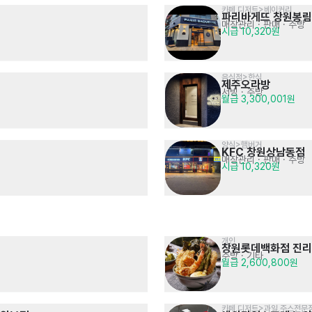
카페,디저트>베이커리
파리바게뜨 창원봉
매장관리 · 판매
· 주방
시급 10,320원
음식점>한식
제주오라방
서빙
· 주방
월급 3,300,001원
양식>햄버거
KFC 창원상남동점
매장관리 · 판매
· 주방
시급 10,320원
개인
창원롯데백화점 진
주방
· 기타
월급 2,600,800원
카페,디저트>과일,주스전문