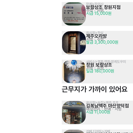
장례>장의사
보람상조 창원지점
주방
· 서빙
시급 15,000원
음식점>한식
제주오라방
서빙
· 주방
월급 3,300,000원
서비스>결혼·연회·장례도우미
창원 보람상조
서빙
· 주방
일급 180,000원
근무지가 가까이 있어요
음식점>술집>맥주,호프
김복남맥주 마산양덕점
매장관리 · 판매
· 서빙
시급 11,000원
카페,디저트>카페