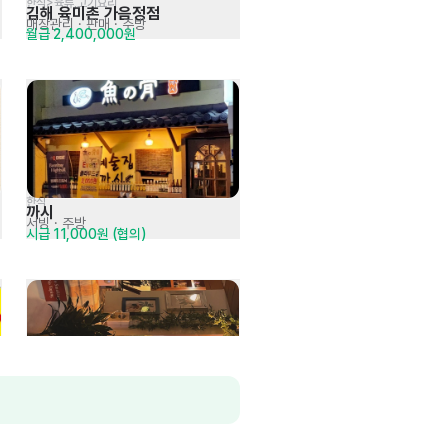
한식>육류,고기요리
김해 육미촌 가음정점
매장관리 · 판매
· 주방
월급 2,400,000원
한식
까시
서빙
· 주방
시급 11,000원 (협의)
술집>요리주점
오얏리 봉곡점
주방
· 서비스
월급 2,800,000원