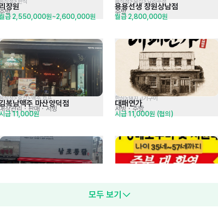
음식점>한식
음식점>술집>요리주점
리장원
용용선생 창원상남점
주방
주방
월급 2,550,000원~2,600,000원
월급 2,800,000원
음식점>술집>맥주,호프
한식>돼지고기구이
김복남맥주 마산양덕점
대패연가
매장관리 · 판매
· 서빙
서빙
· 주방
시급 11,000원
시급 11,000원 (협의)
모두 보기
음식점>치킨,닭강정
개인
남포통닭 밀양점
보람상조
서비스
· 주방
서빙
시급 13,000원
시급 15,000원 (협의)