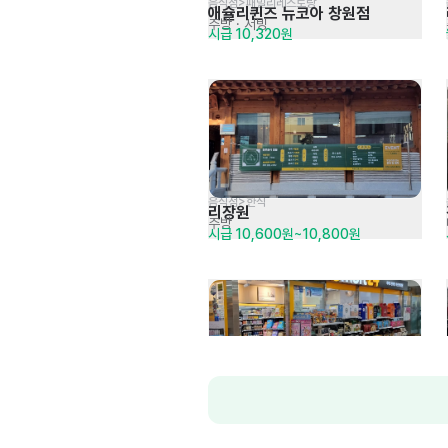
음식점>패밀리레스토랑
애슐리퀸즈 뉴코아 창원점
주방
· 서빙
시급 10,320원
음식점>한식
리장원
주방
시급 10,600원~10,800원
생활,편의>편의점
이마트24 마산365병원점
매장관리 · 판매
시급 10,320원 (협의)