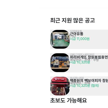
최근 지원 많은 공고
식재재유통
근아유통
기타
개인
시급 11,000원
더리본 
고객상담 · 텔레마케팅
· 영업 · 마케팅
시급 20,000원 (협의)
카페,디저트>베이커리
파리바게뜨 창원봉림휴
매장관리 · 판매
· 주방
시급 10,320원
음식점>피자
백종원의 빽보이피자 창
매장관리 · 판매
이자카야
시급 10,320원 (협의)
노타 봉곡직영점
서빙
· 주방
시급 12,000원
초보도 가능해요