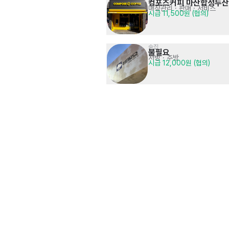
컴포즈커피 마산합성두
매장관리 · 판매
· 서비스
시급 11,500원 (협의)
술집
불필요
서빙
· 주방
시급 12,000원 (협의)