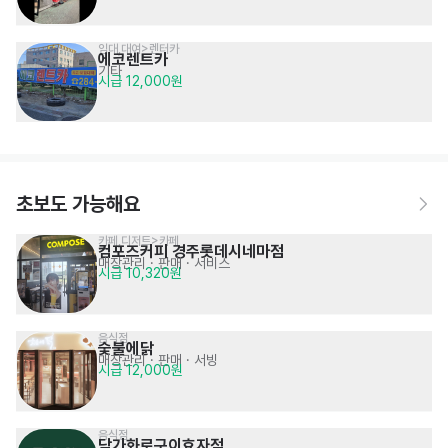
임대,대여>렌터카
에코렌트카
기타
시급 12,000원
초보도 가능해요
카페,디저트>카페
컴포즈커피 경주롯데시네마점
매장관리 · 판매
· 서비스
시급 10,320원
음식점
숯불에닭
매장관리 · 판매
· 서빙
시급 12,000원
음식점
담가화로구이효자점