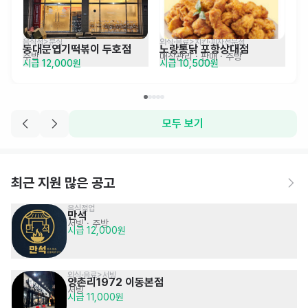
음식점>분식
외식·음료>치킨·피자전문점
동대문엽기떡볶이 두호점
노랑통닭 포항상대점
주방
매장관리 · 판매
· 주방
시급 12,000원
시급 10,500원
모두 보기
최근 지원 많은 공고
음식점업
만석
서빙
· 주방
시급 12,000원
외식·음료>서빙
양촌리1972 이동본점
서빙
시급 11,000원