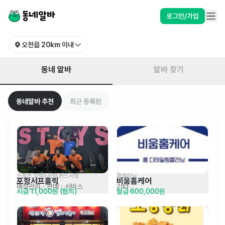
경북 포항시 남구 오천읍 알바 찾기 | 동네알바
로그인/가입
오천읍
20km 이내
동네 알바
알바 찾기
동네알바 추천
최근 등록된
스포츠,오락>서핑,윈드서핑
홈클리닝
포항서프홀릭
비움홈케어
매장관리 · 판매
· 서비스
기타
시급 11,000원 (협의)
월급 600,000원