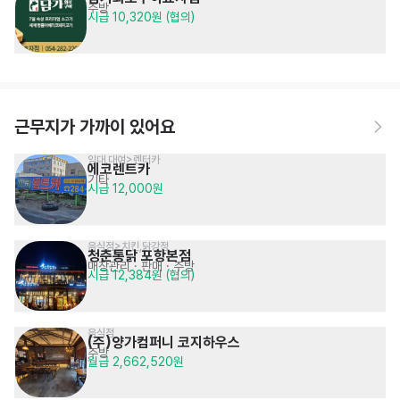
주방
시급 10,320원 (협의)
근무지가 가까이 있어요
임대,대여>렌터카
에코렌트카
기타
시급 12,000원
음식점>치킨,닭강정
청춘통닭 포항본점
매장관리 · 판매
· 주방
시급 12,384원 (협의)
음식점
(주)양가컴퍼니 코지하우스
주방
월급 2,662,520원