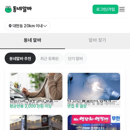
대구 북구 대현동 알바 찾기 | 동네알바
로그인/가입
대현동
20km 이내
동네 알바
알바 찾기
동네알바 추천
최근 등록된
단기 알바
신한카드_대구센터_8월 
더 신전 품질관리 경력직 
신한카드 대표번호 고객상담
제조 공정 개선 및 품질 데이터 분석
평균연봉 3,000 만원 이상
면접 후 결정
18일 교육
채용