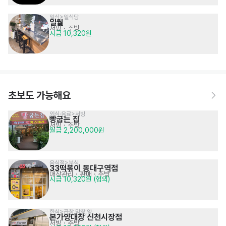
일식>일식당
일월
서빙
· 주방
시급 10,320원
초보도 가능해요
외식·음료>서빙
빵굽는 집
서빙
· 주방
월급 2,200,000원
음식점>분식
33떡볶이 동대구역점
매장관리 · 판매
· 주방
시급 10,320원 (협의)
한식>곱창,막창,양
본가양대창 신천시장점
서빙
· 주방