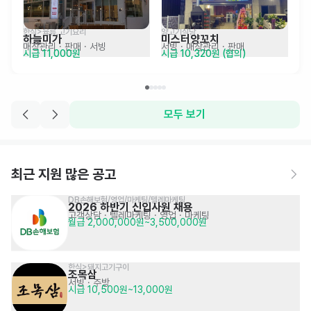
한식>육류,고기요리
양고기식당
하늘미가
미스터양꼬치
매장관리 · 판매
· 서빙
서빙
· 매장관리 · 판매
시급 11,000원
시급 10,320원 (협의)
모두 보기
최근 지원 많은 공고
DB손해보험/영업/마케팅/텔레마케팅
2026 하반기 신입사원 채용
고객상담 · 텔레마케팅
· 영업 · 마케팅
월급 2,000,000원~3,500,000원
한식>돼지고기구이
조목삼
서빙
· 주방
시급 10,500원~13,000원