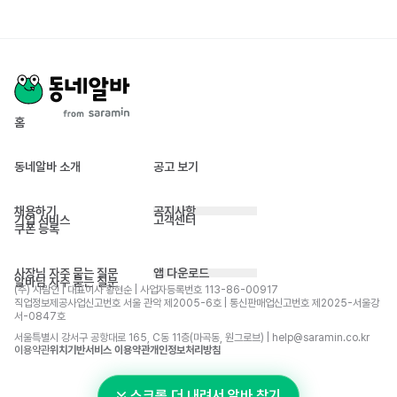
홈
동네알바 소개
공고 보기
채용하기
공지사항
기업 서비스
고객센터
쿠폰 등록
사장님 자주 묻는 질문
앱 다운로드
알바님 자주 묻는 질문
(주) 사람인 | 대표이사 황현순 | 사업자등록번호 113-86-00917 
직업정보제공사업신고번호 서울 관악 제2005-6호 | 통신판매업신고번호 제2025-서울강
서-0847호
서울특별시 강서구 공항대로 165, C동 11층(마곡동, 원그로브) | help@saramin.co.kr
이용약관
위치기반서비스 이용약관
개인정보처리방침
스크롤 더 내려서 알바 찾기