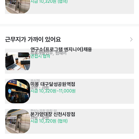
시급 10,320원 (협의)
근무지가 가까이 있어요
연구소(프로그램 엔지니어)채용
제품개발업무, 펌웨어
면접시 협의
음식점
미몽 대구달성공원역점
주방
· 서빙
시급 10,320원~11,000원
한식>곱창,막창,양
본가양대창 신천시장점
서빙
· 주방
시급 10,320원 (협의)