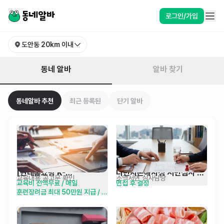
대전 서구 도안동 알바 찾기 | 동네알바
로그인/가입
도안동
20km 이내
동네 알바
알바 찾기
동네알바 추천
최근 등록된
단기 알바
[현대홈쇼핑 K-
다빈치손해사정 서면심사 
교육내용 공고문 확인
소액서면 심사담당
교육비 전액무료 / 매일 
면접 후 결정
뉴딜아카데미] H-
담당자 채용(대전)
훈련장려금 최대 50만원 지급 / 
Academy 1기
수료축하금 30만원 / 재취업,
창업지원금 최대 100만원 지급