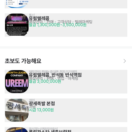
통신
유림텔레콤
매장관리 · 판매
· 고객상담 · 텔레마케팅
월급 1,300,000원~3,500,000원
초보도 가능해요
매장관리·판매>휴대폰·전자기기매장
유림텔레콤_반석동 반석역점
매장관리 · 판매
· 영업 · 마케팅
월급 3,000,000원
개인
광세족발 본점
서빙
시급 13,000원
음식점>이탈리아음식