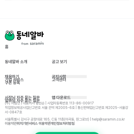
홈
동네알바 소개
공고 보기
채용하기
공지사항
기업 서비스
고객센터
쿠폰 등록
사장님 자주 묻는 질문
앱 다운로드
알바님 자주 묻는 질문
(주) 사람인 | 대표이사 황현순 | 사업자등록번호 113-86-00917 
직업정보제공사업신고번호 서울 관악 제2005-6호 | 통신판매업신고번호 제2025-서울강
서-0847호
서울특별시 강서구 공항대로 165, C동 11층(마곡동, 원그로브) | help@saramin.co.kr
이용약관
위치기반서비스 이용약관
개인정보처리방침