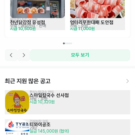
음식점>치킨,닭강정
한식>육류,고기요리
천년닭강정 유성점
엉터리무한대패 도안점
주방
· 매장관리 · 판매
서빙
· 주방
시급 10,500원
시급 11,000원
모두 보기
최근 지원 많은 공고
한식>칼국수,만두
스마일칼국수 선사점
서빙
· 주방
시급 10,320원
건설현장 덕트
티와이공조
기타
일급 145,000원 (협의)