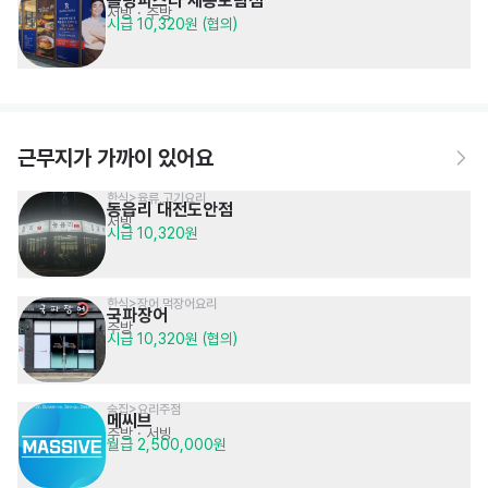
롤링파스타 세종보람점
서빙
· 주방
시급 10,320원 (협의)
근무지가 가까이 있어요
한식>육류,고기요리
동읍리 대전도안점
서빙
시급 10,320원
한식>장어,먹장어요리
국파장어
주방
시급 10,320원 (협의)
술집>요리주점
메씨브
주방
· 서빙
월급 2,500,000원