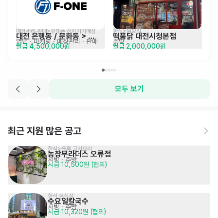
매장관리·판매>휴대폰·전자기기매장
한식>닭요리
대전 은행동 / 문화동 > 
떡품닭 대전시청본점
영업 · 마케팅
· 매장관리 · 판매
주방
월급 4,500,000원
월급 2,000,000원
LGU+ 본사소속매장
모두 보기
최근 지원 많은 공고
한식>육류,고기요리
농장부라더스 오류점
서빙
· 주방
시급 10,500원 (협의)
한식 음식점
수요일칼국수
서빙
· 주방
시급 10,320원 (협의)