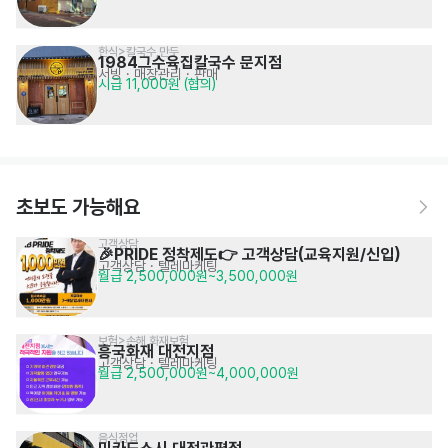
한식>칼국수,만두
1984그수육집칼국수 문지점
서빙
· 매장관리 · 판매
시급 11,000원 (협의)
초보도 가능해요
고객상담
🎉PRIDE 정착제도👉 고객상담(교육지원/신입)
고객상담 · 텔레마케팅
월급 2,500,000원~3,500,000원
보험>손해,화재보험
흥국화재 대전지점
고객상담 · 텔레마케팅
월급 2,500,000원~4,000,000원
음식점업