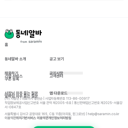
홈
동네알바 소개
공고 보기
채용하기
공지사항
기업 서비스
고객센터
쿠폰 등록
사장님 자주 묻는 질문
앱 다운로드
알바님 자주 묻는 질문
(주) 사람인 | 대표이사 황현순 | 사업자등록번호 113-86-00917 
직업정보제공사업신고번호 서울 관악 제2005-6호 | 통신판매업신고번호 제2025-서울강
서-0847호
서울특별시 강서구 공항대로 165, C동 11층(마곡동, 원그로브) | help@saramin.co.kr
이용약관
위치기반서비스 이용약관
개인정보처리방침