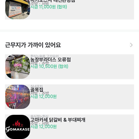
미카도스시 대전관평점
주방
· 서빙
시급 11,000원 (협의)
근무지가 가까이 있어요
한식>육류,고기요리
농장부라더스 오류점
서빙
· 주방
시급 10,500원 (협의)
실내포차
골목집
서빙
· 주방
시급 12,000원
음식점>한식
고마카세 닭갈비 & 부대찌개
주방
· 서빙
시급 12,000원