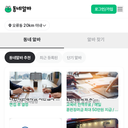
대전 중구 오류동 알바 찾기 | 동네알바
로그인/가입
오류동
20km 이내
동네 알바
알바 찾기
동네알바 추천
최근 등록된
단기 알바
다빈치손해사정 서면심사 
[현대홈쇼핑 K-
소액서면 심사담당
교육내용 공고문 확인
면접 후 결정
교육비 전액무료 / 매일 
담당자 채용(대전)
뉴딜아카데미] H-
훈련장려금 최대 50만원 지급 / 
Academy 1기
수료축하금 30만원 / 재취업,
창업지원금 최대 100만원 지급