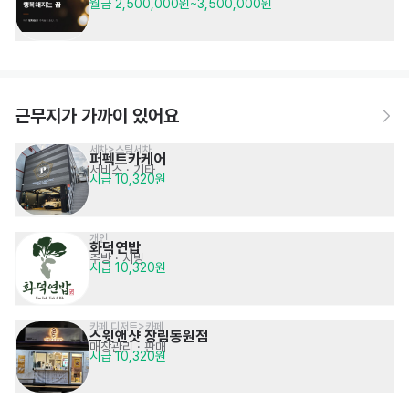
월급 2,500,000원~3,500,000원
근무지가 가까이 있어요
세차>스팀세차
퍼펙트카케어
서비스
· 기타
시급 10,320원
개인
화덕연밥
주방
· 서빙
시급 10,320원
카페,디저트>카페
스윗앤샷 장림동원점
매장관리 · 판매
시급 10,320원