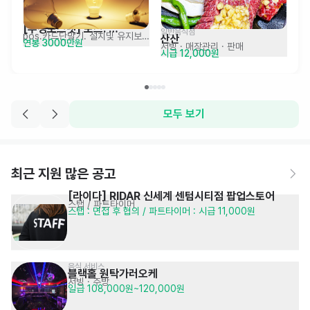
[부경포스넷] 포스. 
일반음식점
pos.카드단말기. 설치및 유지보수
산산
연봉 3000만원
테이블오더 설치 및 유지보수
서빙
· 매장관리 · 판매
시급 12,000원
모두 보기
최근 지원 많은 공고
[라이다] RIDAR 신세계 센텀시티점 팝업스토어
스탭 / 파트타이머
스탭 : 면접 후 협의 / 파트타이머 : 시급 11,000원
음식 서비스
블랙홀 원탁가러오케
서빙
· 주방
일급 108,000원~120,000원