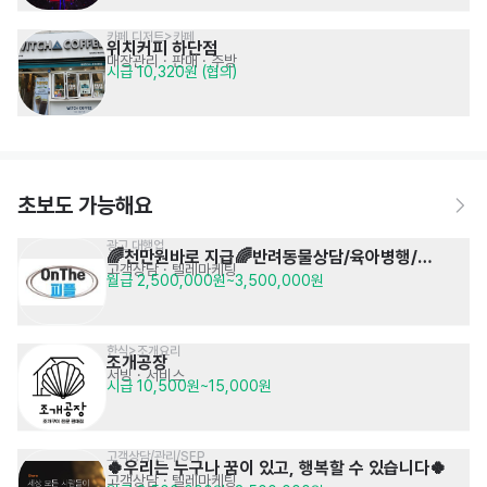
카페,디저트>카페
위치커피 하단점
매장관리 · 판매
· 주방
시급 10,320원 (협의)
초보도 가능해요
광고 대행업
🌈천만원바로 지급🌈반려동물상담/육아병행/
고객상담 · 텔레마케팅
월급 2,500,000원~3,500,000원
초보가능
한식>조개요리
조개공장
서빙
· 서비스
시급 10,500원~15,000원
고객상담/관리/SFP
🍀우리는 누구나 꿈이 있고, 행복할 수 있습니다🍀
고객상담 · 텔레마케팅