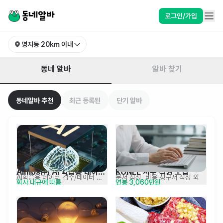
부산 강서구 명지동 알바 찾기 | 동네알바
로그인/가입
명지동
20km 이내
동네 알바
알바 찾기
동네알바 추천
최근 등록된
단기 알바
Aimos㈜ AI 학습용 데이터 
KONEE 사무 직원 모집
AI학습용 데이터 검수/데이터 관리
문서 작성, 비용 청구서 작성 외
회사 내규에 따름
연봉 3,060만원
QM 채용