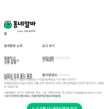
홈
동네알바 소개
공고 보기
채용하기
공지사항
기업 서비스
고객센터
쿠폰 등록
사장님 자주 묻는 질문
앱 다운로드
알바님 자주 묻는 질문
(주) 사람인 | 대표이사 황현순 | 사업자등록번호 113-86-00917 
직업정보제공사업신고번호 서울 관악 제2005-6호 | 통신판매업신고번호 제2025-서울강
서-0847호
서울특별시 강서구 공항대로 165, C동 11층(마곡동, 원그로브) | help@saramin.co.kr
이용약관
위치기반서비스 이용약관
개인정보처리방침
스크롤 더 내려서 알바 찾기