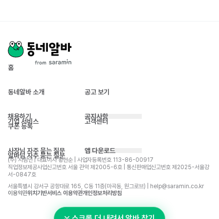
홈
동네알바 소개
공고 보기
채용하기
공지사항
기업 서비스
고객센터
쿠폰 등록
사장님 자주 묻는 질문
앱 다운로드
알바님 자주 묻는 질문
(주) 사람인 | 대표이사 황현순 | 사업자등록번호 113-86-00917 
직업정보제공사업신고번호 서울 관악 제2005-6호 | 통신판매업신고번호 제2025-서울강
서-0847호
서울특별시 강서구 공항대로 165, C동 11층(마곡동, 원그로브) | help@saramin.co.kr
이용약관
위치기반서비스 이용약관
개인정보처리방침
스크롤 더 내려서 알바 찾기