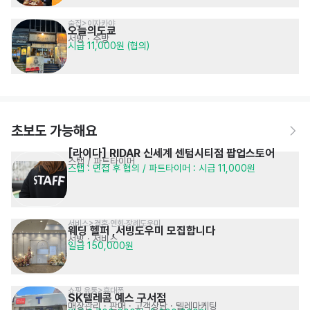
술집>이자카야
오늘의도쿄
서빙
· 주방
시급 11,000원 (협의)
초보도 가능해요
[라이다] RIDAR 신세계 센텀시티점 팝업스토어
스탭 / 파트타이머
스탭 : 면접 후 협의 / 파트타이머 : 시급 11,000원
서비스>결혼·연회·장례도우미
웨딩 헬퍼 ,서빙도우미 모집합니다
서빙
· 서비스
일급 150,000원
쇼핑,유통>휴대폰
SK텔레콤 예스 구서점
매장관리 · 판매
· 고객상담 · 텔레마케팅