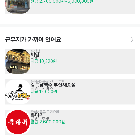
월급 2,700,000원~5,000,000원
근무지가 가까이 있어요
음식점
어담
서빙
시급 10,320원
음식점>술집>맥주,호프
김복남맥주 부산재송점
서빙
· 서비스
시급 12,000원
한식>육류,고기요리
족다귀
서빙
· 주방
월급 2,600,000원