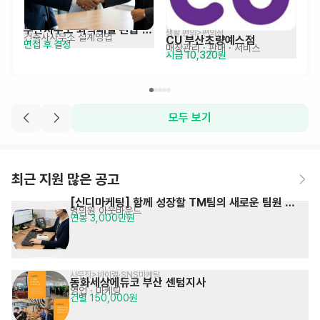
부산사무소 외벽패널 관급 
생활,편의>편의점
건축사사무소 설계영업
CU 부산초량예스점
면접 후 결정
영업 경력직 채용
매장관리 · 판매
· 서비스
시급 10,320원
모두 보기
최근 지원 많은 공고
[신디마케팅] 함께 성장할 TM팀의 새로운 팀원 
병의원 아웃바운드
연봉 3,000만원
모집
사무직>바이럴·SNS마케팅
동화세상에듀코 부산 센텀지사
영업 · 마케팅
건별 150,000원