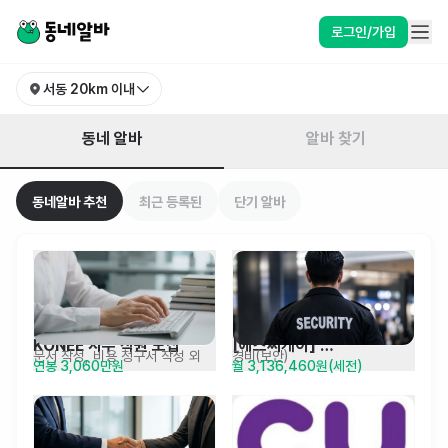
부산 금정구 서동 알바 찾기 | 동네알바
로그인/가입
서동
20km 이내
동네 알바
알바 찾기
동네알바 추천
최근 등록된
단기 알바
KONEE 사무 직원 모집
[에스씨케이] 
문서 작성, 비용 청구서 작성 외
경비(보안)
연봉 3,060만원
월 3,136,460원(세전)
오스템임플란트 보안 요원 
단기 근무자