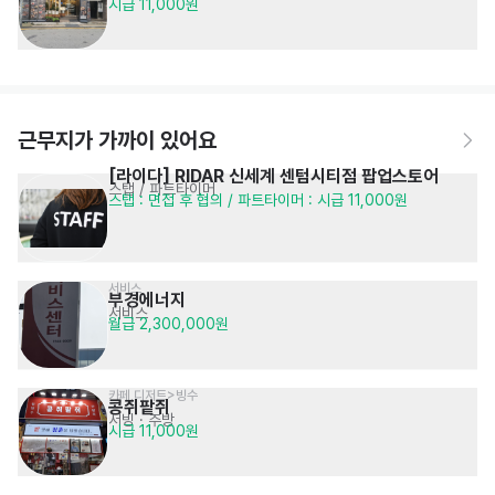
시급 11,000원
근무지가 가까이 있어요
[라이다] RIDAR 신세계 센텀시티점 팝업스토어
스탭 / 파트타이머
스탭 : 면접 후 협의 / 파트타이머 : 시급 11,000원
서비스
부경에너지
서비스
월급 2,300,000원
카페,디저트>빙수
콩쥐팥쥐
서빙
· 주방
시급 11,000원