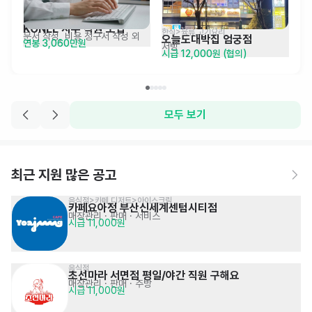
KONEE 사무 직원 모집
한식>육류,고기요리
문서 작성, 비용 청구서 작성 외
오늘도대박집 엄궁점
연봉 3,060만원
서빙
시급 12,000원 (협의)
모두 보기
최근 지원 많은 공고
음식점>카페,디저트>아이스크림
카페요아정 부산신세계센텀시티점
매장관리 · 판매
· 서비스
시급 11,000원
음식점
초선마라 서면점 평일/야간 직원 구해요
매장관리 · 판매
· 주방
시급 11,000원