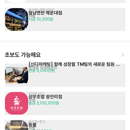
음식점>베트남음식
월남면반 해운대점
서빙
시급 10,500원
초보도 가능해요
[신디마케팅] 함께 성장할 TM팀의 새로운 팀원 
병의원 아웃바운드
연봉 3,000만원
모집
음식점,일식
상무초밥 광안리점
주방
월급 3,100,000원
음식점>한식
등불
서빙