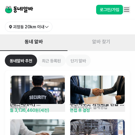
부산 사하구 괴정동 알바 찾기 | 동네알바
로그인/가입
괴정동
20km 이내
동네 알바
알바 찾기
동네알바 추천
최근 등록된
단기 알바
[에스씨케이] 
부산사무소 외벽패널 관급 
경비(보안)
건축사사무소 설계영업
월 3,136,460원(세전)
면접 후 결정
오스템임플란트 보안 요원 
영업 경력직 채용
단기 근무자