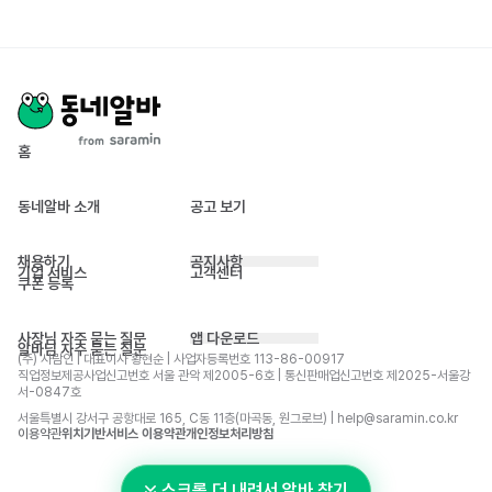
홈
동네알바 소개
공고 보기
채용하기
공지사항
기업 서비스
고객센터
쿠폰 등록
사장님 자주 묻는 질문
앱 다운로드
알바님 자주 묻는 질문
(주) 사람인 | 대표이사 황현순 | 사업자등록번호 113-86-00917 
직업정보제공사업신고번호 서울 관악 제2005-6호 | 통신판매업신고번호 제2025-서울강
서-0847호
서울특별시 강서구 공항대로 165, C동 11층(마곡동, 원그로브) | help@saramin.co.kr
이용약관
위치기반서비스 이용약관
개인정보처리방침
스크롤 더 내려서 알바 찾기