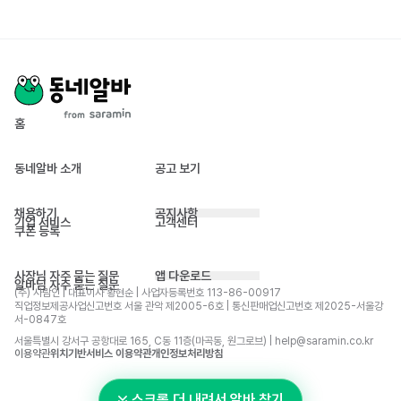
홈
동네알바 소개
공고 보기
채용하기
공지사항
기업 서비스
고객센터
쿠폰 등록
사장님 자주 묻는 질문
앱 다운로드
알바님 자주 묻는 질문
(주) 사람인 | 대표이사 황현순 | 사업자등록번호 113-86-00917 
직업정보제공사업신고번호 서울 관악 제2005-6호 | 통신판매업신고번호 제2025-서울강
서-0847호
서울특별시 강서구 공항대로 165, C동 11층(마곡동, 원그로브) | help@saramin.co.kr
이용약관
위치기반서비스 이용약관
개인정보처리방침
스크롤 더 내려서 알바 찾기