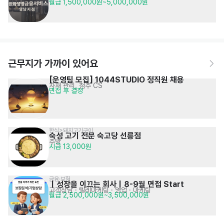
월급 1,500,000원~5,000,000원
근무지가 가까이 있어요
[운영팀 모집] 1044STUDIO 정직원 채용
자재 관리, 점주 CS
면접 후 결정
한식>돼지고기구이
숙성 고기 전문 숙고당 선릉점
주방
시급 13,000원
금융·보험
｜성장을 이끄는 회사｜8-9월 면접 Start
고객상담 · 텔레마케팅
· 영업 · 마케팅
월급 2,500,000원~3,500,000원