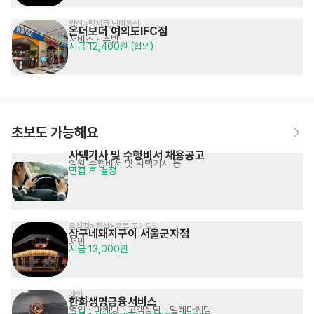
양식>멕시코,남미음식
온더보더 여의도IFC점
서비스
· 주방
시급 12,400원 (협의)
초보도 가능해요
사택기사 및 수행비서 채용공고
임원 수행비서 및 사택기사 등
면접 후 결정
음식점>한식>육류,고기요리
상구네돼지구이 서울군자점
서빙
시급 13,000원
개인
한화생명금융서비스
영업 · 마케팅
· 고객상담 · 텔레마케팅