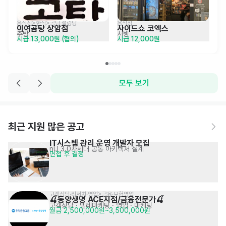
음식점>한식>곰탕,설렁탕
음식점
이여곰탕 상암점
사이드쇼 코엑스
주방
서빙
시급 13,000원 (협의)
시급 12,000원
모두 보기
최근 지원 많은 공고
IT시스템 관리 운영 개발자 모집
nU 3.0차세대 공통 아키텍처 설계
면접 후 결정
고객상담·리서치·영업>금융·보험영업
🍒동양생명 ACE지점/금융전문가🍒
고객상담 · 텔레마케팅
· 영업 · 마케팅
월급 2,500,000원~3,500,000원