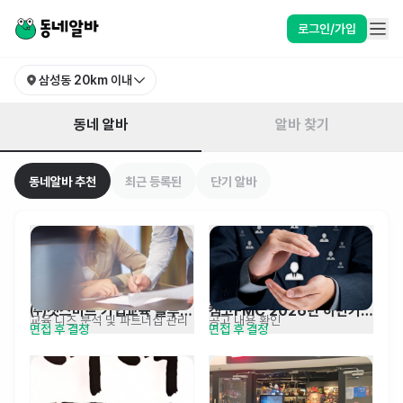
서울 강남구 삼성동 알바 찾기 | 동네알바
로그인/가입
삼성동
20km 이내
동네 알바
알바 찾기
동네알바 추천
최근 등록된
단기 알바
㈜겟스마트 기업교육 솔루션 
캠코FMC 2026년 하반기 
교육 니즈 분석 및 파트너십 관리
공고 내용 확인
면접 후 결정
면접 후 결정
영업 전문가 채용 공고
일반직 및 현장직 채용