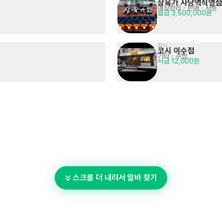
삼육가 사당역직영점
매장관리 · 판매
· 서빙
월급 3,500,000원
일식
코시 이수점
기타
· 주방
시급 12,000원
스크롤 더 내려서 알바 찾기