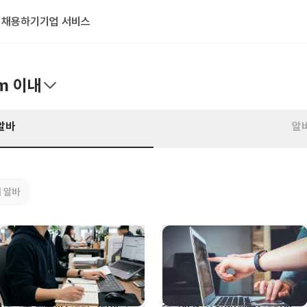
기
채용하기
기업 서비스
m 이내
알바
알
 알바
[강남구 세무사] 경력 3년이상 
경영지원팀(회계/재무) 경력사원 