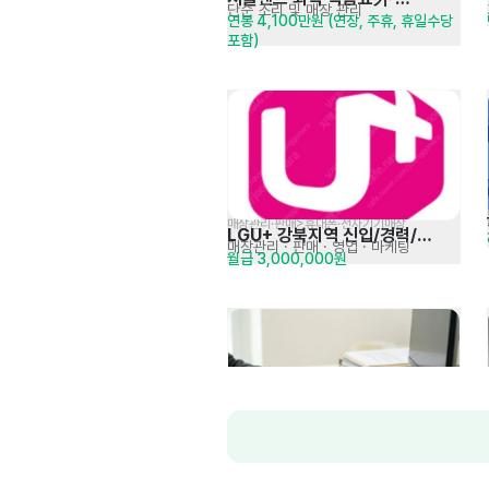
단순 조리 및 매장 관리
연봉 4,100만원 (연장, 주휴, 휴일수당 
정규직모집 공고[주5일]
포함)
매장관리·판매>휴대폰·전자기기매장
LGU+ 강북지역 신입/경력/
매장관리 · 판매
· 영업 · 마케팅
월급 3,000,000원
동반입사 적극채용
데이터(EXCEL) 관리 사무직 채용
마케팅 데이터 분석 및 정리
시급 12,000원