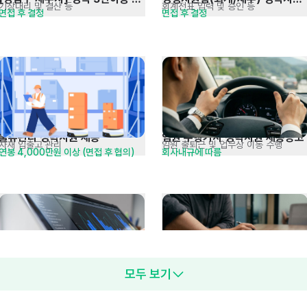
기장대리 및 결산 등
회계전표 입력 및 승인 등
면접 후 결정
면접 후 결정
세무회계사무원 모집
채용
물류관리 경력사원 채용
임원 수행기사 경력사원 채용공고
자재 입출고 관리
임원 출퇴근 및 업무상 이동 수행
연봉 4,000만원 이상 (면접 후 협의)
회사내규에 따름
모두 보기
세무회계 경력직 채용
재무회계 담당자 채용
세무기장, 회계결산, 법인결산 등
SAP FI 결산, 별도재무제표 작성
면접 후 결정
면접 후 결정