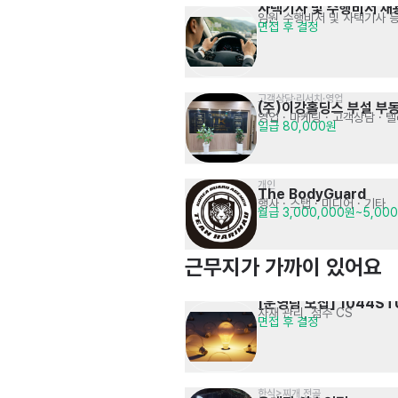
사택기사 및 수행비서 채
임원 수행비서 및 사택기사 
면접 후 결정
고객상담·리서치·영업
(주)이강홀딩스 부설 부
영업 · 마케팅
· 고객상담 · 
일급 80,000원
개인
The BodyGuard
행사 · 스탭 · 미디어
· 기타
월급 3,000,000원~5,00
근무지가 가까이 있어요
[운영팀 모집] 1044ST
자재 관리, 점주 CS
면접 후 결정
한식>찌개,전골