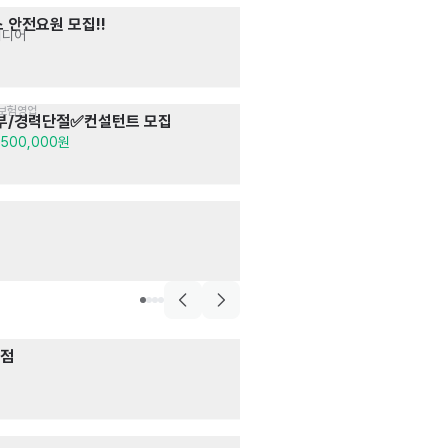
술집>요리주점
 안전요원 모집!!
동백상회 합정
 미디어
서빙
· 주방
시급 12,500원
·보험영업
연애,결혼>예식장
부/경력단절✅컨설턴트 모집
제이오스티엘
서비스
· 고객상담 
,500,000원
시급 11,000원
-
[유연한 근무환경
고객상담 · 텔레마
월급 2,500,000
쇼핑,유통>반찬가게
역점
수담식품관 이수
주방
일급 120,000원
음식점>일식>돈가스