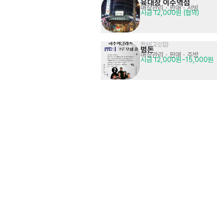
육대장 이수역점
매장관리 · 판매
· 서빙
시급 12,000원 (협의)
한식(고깃집)
범돈
매장관리 · 판매
· 주방
시급 12,000원~15,000원