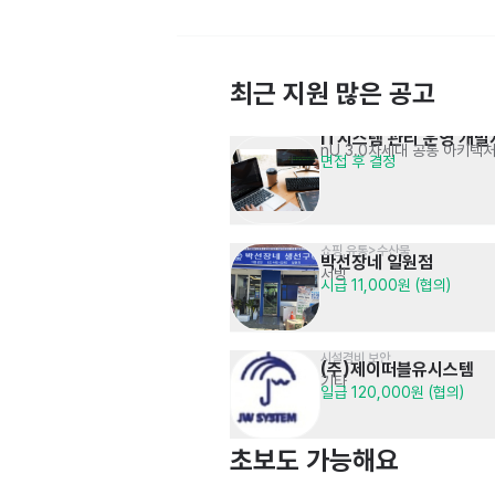
최근 지원 많은 공고
IT시스템 관리 운영 개발
온라인몰 운영 및 판매 관리자 
nU 3.0차세대 공통 아키텍
면접 후 결정
온라인몰 주문/배송/정산 관리
면접 후 결정
경력 모집
쇼핑,유통>수산물
박선장네 일원점
서빙
시급 11,000원 (협의)
시설경비 보안
(주)제이떠블유시스템
㈜겟스마트 기업교육 솔루션 영업 
기타
교육 니즈 분석 및 파트너십 관리
일급 120,000원 (협의)
면접 후 결정
전문가 채용 공고
초보도 가능해요