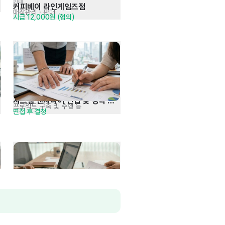
카페
커피베이 라인게임즈점
매장관리 · 판매
시급 12,000원 (협의)
시스템 엔지니어 신입 및 경력 
프로젝트 구축 및 수행 등
면접 후 결정
모집
[대일감정원] 사무관리직(전산팀) 
관공서, 금융기관 등 보고서 작성
당사규정 및 협의
신입 및 경력 모집