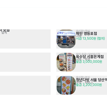
자 모집
음식점>한식
전기/기계전공 기술 영업사원
처 설계
해탄 영등포점
음식점>양식>피자
2차전지 / 반도체 및 조립장비 등
번쩍피자 은평점
서빙
면접 후 결정
시급 13,500원 (협의)
주방
· 매장관리 · 판매
시급 12,500원
외식·음료>일반음식점
육수당 시흥은계점
서빙
· 주방
월급 3,000,000원
음식점>분식
청년다방 서울 당산
캠코FMC 2026년 하반기 
육류,고기요리>족발,보쌈
주방
· 서비스
공고 내용 확인
족발신선생 선릉김승수점
월급 3,200,000원
면접 후 결정
일반직 및 현장직 채용
서빙
· 주방
시급 13,000원