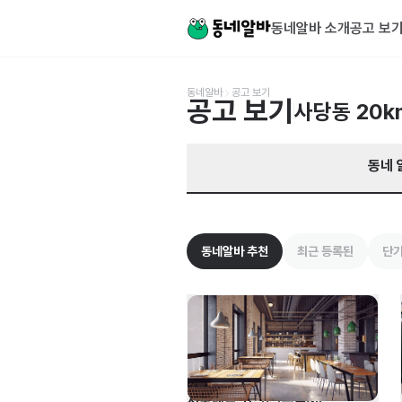
서울 동작구 사당동 알바 찾기 | 동네알바
동네알바 소개
공고 보
동네알바
공고 보기
공고 보기
사당동
20k
동네 
동네알바 추천
최근 등록된
단기
서울랜드 외식·식음료外 