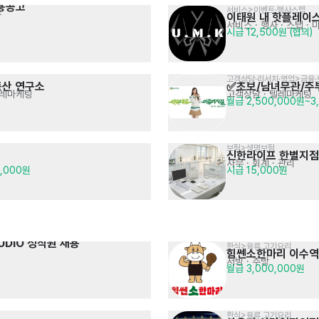
용공고
서비스>이벤트·행사스텝
등
이태원 내 핫플레이스
서비스
· 행사 · 스탭 ·
시급 12,500원 (협의)
고객상담·리서치·영업>금융
동산 연구소
✅초보/남녀무관/주
텔레마케팅
고객상담 · 텔레마케팅
월급 2,500,000원~3
보험>생명보험
신한라이프 한별지점
사무 · 회계 · 관리
0,000원
시급 15,000원
UDIO 정직원 채용
한식>육류,고기요리
힘쎈소한마리 이수
서빙
· 주방
월급 3,000,000원
한식>육류,고기요리