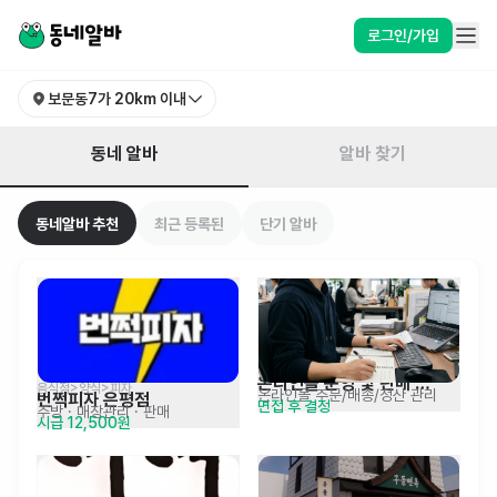
서울 성북구 보문동7가 알바 찾기 | 동네알바
로그인/가입
보문동7가
20km 이내
동네 알바
알바 찾기
동네알바 추천
최근 등록된
단기 알바
온라인몰 운영 및 판매 
음식점>양식>피자
온라인몰 주문/배송/정산 관리
번쩍피자 은평점
면접 후 결정
관리자 경력 모집
주방
· 매장관리 · 판매
시급 12,500원