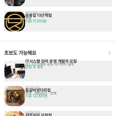
한식>육류,고기요리
응봉집 다산역점
서빙
시급 11,000원
초보도 가능해요
IT시스템 관리 운영 개발자 모집
nU 3.0차세대 공통 아키텍처 설계
면접 후 결정
음식점>한식
등갈비양다리집
주방
· 매장관리 · 판매
시급 12,000원
음식점>한식
저잣거리 모란점