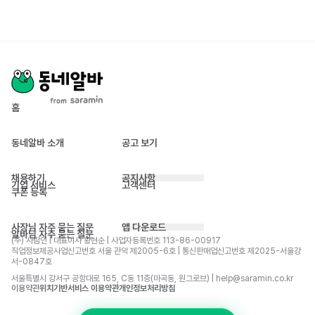
홈
동네알바 소개
공고 보기
채용하기
공지사항
기업 서비스
고객센터
쿠폰 등록
사장님 자주 묻는 질문
앱 다운로드
알바님 자주 묻는 질문
(주) 사람인 | 대표이사 황현순 | 사업자등록번호 113-86-00917 
직업정보제공사업신고번호 서울 관악 제2005-6호 | 통신판매업신고번호 제2025-서울강
서-0847호
서울특별시 강서구 공항대로 165, C동 11층(마곡동, 원그로브) | help@saramin.co.kr
이용약관
위치기반서비스 이용약관
개인정보처리방침