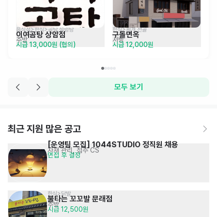
음식점>한식>곰탕,설렁탕
한식>찌개,전골
이여곰탕 상암점
구돌면옥
주방
서빙
시급 13,000원 (협의)
시급 12,000원
모두 보기
최근 지원 많은 공고
[운영팀 모집] 1044STUDIO 정직원 채용
자재 관리, 점주 CS
면접 후 결정
한식>닭발
불타는 꼬꼬발 문래점
주방
시급 12,500원