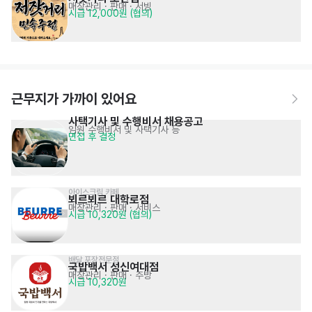
매장관리 · 판매
· 서빙
시급 12,000원 (협의)
근무지가 가까이 있어요
사택기사 및 수행비서 채용공고
임원 수행비서 및 사택기사 등
면접 후 결정
아이스크림 카페
뵈르뵈르 대학로점
매장관리 · 판매
· 서비스
시급 10,320원 (협의)
배달,포장전문점
국밥백서 성신여대점
매장관리 · 판매
· 주방
시급 10,320원