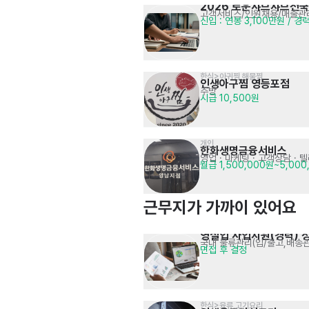
2026 로운샤브샤브전국
고객서비스/인원채용/매출관
신입 : 연봉 3,100만원 / 경
한식>아귀찜,해물찜
인생아구찜 영등포점
주방
시급 10,500원
개인
한화생명금융서비스
영업 · 마케팅
· 고객상담 · 
월급 1,500,000원~5,000
근무지가 가까이 있어요
영실업 사업지원(경력) 
국내 물류관리(입/출고,배송관
면접 후 결정
한식>육류,고기요리