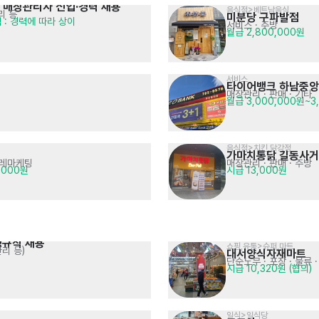
 매장관리자 신입·경력 채용
음식점>베트남음식
리 등
미분당 구파발점
력 : 경력에 따라 상이
서비스
· 주방
월급 2,800,000원
서비스
타이어뱅크 하남중
매장관리 · 판매
· 기타
월급 3,000,000원~3
음식점>치킨,닭강정
가마치통닭 길동사
텔레마케팅
매장관리 · 판매
· 주방
,000원
시급 13,000원
정규직 채용
쇼핑,유통>슈퍼,마트
리 등)
대서양식자재마트
단순노무 · 포장 · 물류
·
시급 10,320원 (협의)
일식>일식당