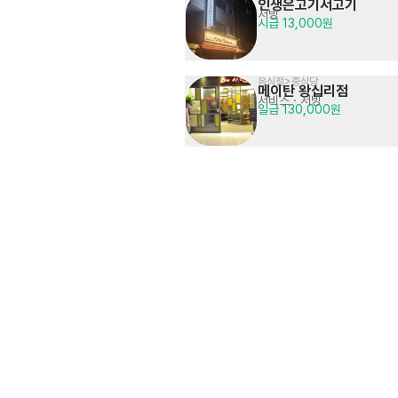
인생은고기서고기
서빙
시급 13,000원
음식점>중식당
메이탄 왕십리점
서비스
· 서빙
일급 130,000원