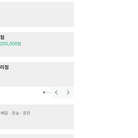
고객관리
[본사직영] 정착
고객상담 · 텔레마
월급 2,500,000
영업/TM
앙점
문의고객상담 채
고객상담 · 텔레마
,200,000원
월급 2,500,000
건설업 
거리점
백두 가
단순노무 · 포장 · 
월급 3,500,000
고객상담·리서치·영업>
보람상조
 배달 · 운송 · 운전
서빙
· 주방
건별 80,000원~1
카페,디저트>아이스크