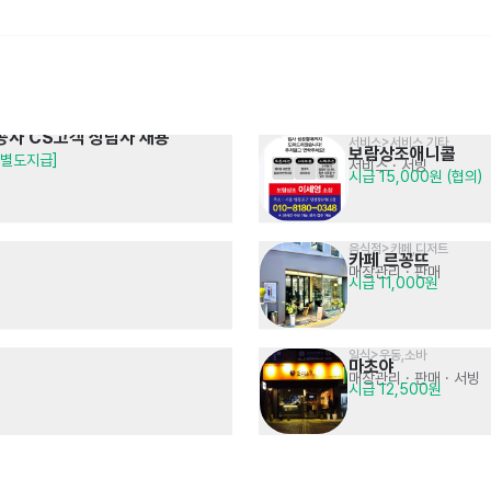
공사 CS고객 상담사 채용
서비스>서비스 기타
보람상조애니콜
당 별도지급]
전기/기계전공 기술 영업사원
㈜겟스마트 기업교육 솔루션 영업
서비스
· 서빙
시급 15,000원 (협의)
2차전지 / 반도체 및 조립장비 등
교육 니즈 분석 및 파트너십 관리
면접 후 결정
면접 후 결정
전문가 채용 공고
음식점>카페,디저트
카페 르꽁뜨
매장관리 · 판매
시급 11,000원
일식>우동,소바
마초야
[K-French] 콘피에르 잠실 
[K-French] 콘피에르 서울 
매장관리 · 판매
· 서빙
BOH 수쉐프
BOH 수쉐프
시급 12,500원
월350 정규직
월350 정규직
BOH 수쉐프
BOH 수쉐프