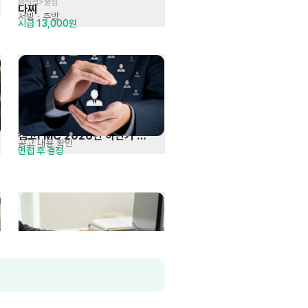
음식점>술집
다찌
서빙
· 주방
시급 13,000원
캠코FMC 2026년 하반기 
공고 내용 확인
면접 후 결정
일반직 및 현장직 채용
데이터(EXCEL) 관리 사무직 채용
마케팅 데이터 분석 및 정리
시급 12,000원