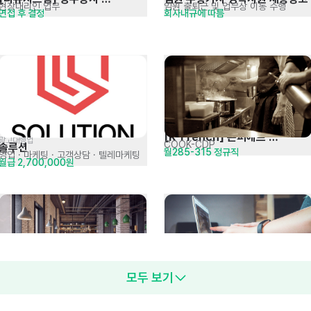
현장대리인 업무
임원 출퇴근 및 업무상 이동 수행
면접 후 결정
회사내규에 따름
현장관리자 경력직 채용
[K-French] 콘피에르 
광고대행업
COOK-CDP
솔루션
월285-315 정규직
잠실BOH/COOK-CDP
영업 · 마케팅
· 고객상담 · 텔레마케팅
월급 2,700,000원
서울랜드 외식·식음료外 
경영지원팀(회계/재무) 경력사원 
모두 보기
단순 조리 및 매장 관리
회계전표 입력 및 승인 등
연봉 4,100만원 (연장, 주휴, 휴일수당 
면접 후 결정
정규직모집 공고[주5일]
채용
포함)