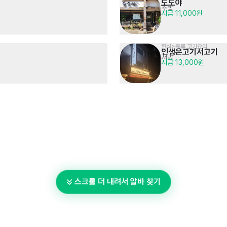
도도야
주방
시급 11,000원
한식>육류,고기요리
인생은고기서고기
서빙
시급 13,000원
스크롤 더 내려서 알바 찾기