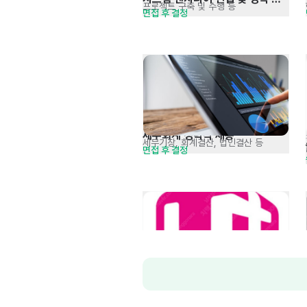
프로젝트 구축 및 수행 등
면접 후 결정
모집
세무회계 경력직 채용
세무기장, 회계결산, 법인결산 등
면접 후 결정
매장관리·판매>휴대폰·전자기기매장
LGU+ 강북지역 신입/경력/
매장관리 · 판매
· 영업 · 마케팅
월급 3,000,000원
동반입사 적극채용