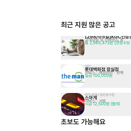
최근 지원 많은 공고
[298/주5일]KGC인삼
고객상담 및 인바운드 등
월 2,985,472원 [연장수
[K-French] 콘피에르 
COOK-CDP
월285-315 정규직
서울BOH/COOK-CDP
개인
롯데백화점 잠실점
서비스
· 매장관리 · 판매
일급 100,000원
외식·음료>일반음식점
스아게
[강사] 서초구 초등영어학원 강사 
서비스
· 서빙
초등대상 영어수업(100% 영어진행)
시급 12,500원 (협의)
면접 후 결정
채용(교포 환영)
초보도 가능해요