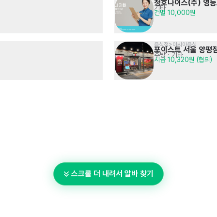
청호나이스(주) 영
기타
건별 10,000원
음식점>아시아음식
포이스트 서울 양평
주방
· 기타
시급 10,320원 (협의)
스크롤 더 내려서 알바 찾기