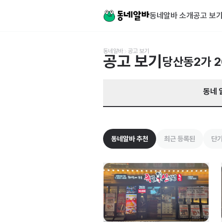
서울 영등포구 당산동2가 알바 찾기 | 동네알바
동네알바 소개
공고 보
동네알바
공고 보기
공고 보기
당산동2가
2
동네 
동네알바 추천
최근 등록된
단기