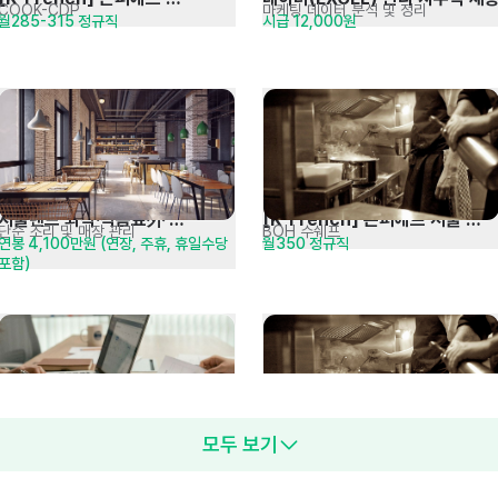
COOK-CDP
마케팅 데이터 분석 및 정리
월285-315 정규직
시급 12,000원
잠실BOH/COOK-CDP
서울랜드 외식·식음료外 
[K-French] 콘피에르 서울 
단순 조리 및 매장 관리
BOH 수쉐프
연봉 4,100만원 (연장, 주휴, 휴일수당 
월350 정규직
정규직모집 공고[주5일]
BOH 수쉐프
포함)
모두 보기
[대일감정원] 사무관리직(전산팀) 
[K-French] 콘피에르 잠실 
관공서, 금융기관 등 보고서 작성
BOH 수쉐프
당사규정 및 협의
월350 정규직
신입 및 경력 모집
BOH 수쉐프