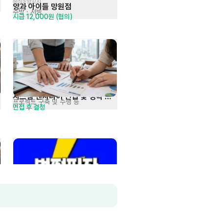
중식>양꼬치
양과 아이들 망원점
주방
· 서빙
시급 12,000원 (협의)
시스템 엔지니어 신입 및 경력 
프로젝트 구축 및 수행 등
면접 후 결정
모집
음식점>양식>피자
번쩍피자 은평점
주방
· 매장관리 · 판매
시급 12,500원