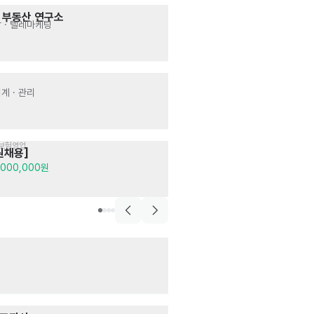
보험 외
 부동산 연구소
💟현대해상 D
 · 텔레마케팅
고객상담 · 텔레마
월급 2,500,000
음식점>한식
등갈비양다리집
회계 · 관리
주방
· 매장관리 · 
시급 12,000원
·보험영업
술집>요리주점
원채용]
동백상회 합정
서빙
· 주방
,000,000원
시급 12,500원
음식점>일식>우동,소
유소바 영등포점
주방
· 서비스
월급 2,600,000
음식점>햄버거