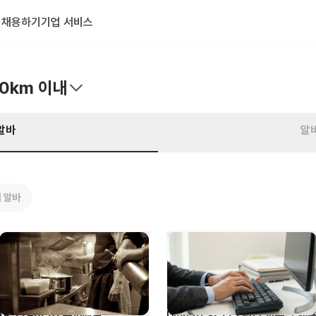
기
채용하기
기업 서비스
0km 이내
알바
알
 알바
[K-French] 콘피에르 
데이터(EXCEL) 관리 사무직 채