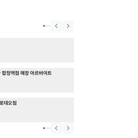
술집>맥주,호프
교장맥주
서빙
· 주방
음식점>한식>곰탕,설렁탕
시급 12,000원
이여곰탕 상암점
주방
시급 13,000원 (협의)
한식>소고기구이
 합정역점 매장 아르바이트
투뿔한우천국 학
서비스
· 서빙
시급 13,000원 (협
술집>이자카야
평로데오점
코코스키 구월점
주방
[K-French] 콘피에르 
시급 13,000원
COOK-CDP
월285-315 정규직
서울BOH/COOK-CDP