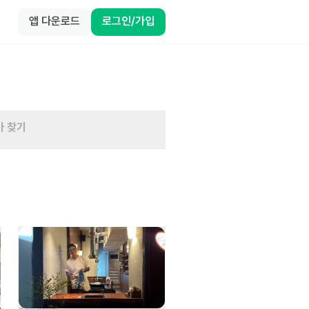
앱 다운로드
로그인/가입
바 찾기
용