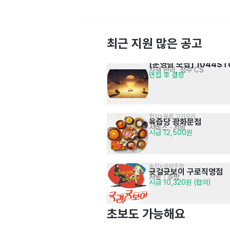
최근 지원 많은 공고
[운영팀 모집] 1044ST
자재 관리, 점주 CS
면접 후 결정
고객상담 CS 신입 및 경력 채용
온라인 상담 및 안내
2,325,500원 (이후 협의가능)
한식>육류,고기요리
육즙당 광화문점
서비스
· 서빙
시급 12,500원
술집>요리주점
귯걸귯보이 구로직영점
서빙
· 주방
[강남구 세무사] 경력 3년이상 
시급 10,320원 (협의)
기장대리 및 결산 등
면접 후 결정
세무회계사무원 모집
초보도 가능해요