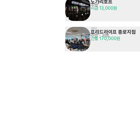
노가리호프
주방
시급 13,000원
개인
프리드라이프 종로지점
주방
· 서빙
건별 170,000원