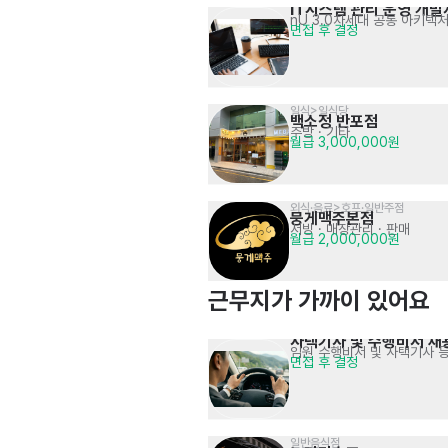
IT시스템 관리 운영 개발
nU 3.0차세대 공통 아키텍
면접 후 결정
일식>일식당
백소정 반포점
주방
· 기타
월급 3,000,000원
외식·음료>호프·일반주점
뭉게맥주본점
서빙
· 매장관리 · 판매
월급 2,000,000원
근무지가 가까이 있어요
사택기사 및 수행비서 채
임원 수행비서 및 사택기사 
면접 후 결정
일반음식점