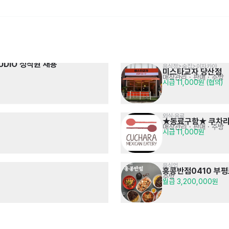
UDIO 정직원 채용
음식점>술집>이자카야
미스타교자 당산점
전기/기계전공 기술 영업사원
경영지원팀(회계/재무) 경력사원 
매장관리 · 판매
· 주방
시급 11,000원 (협의)
2차전지 / 반도체 및 조립장비 등
회계전표 입력 및 승인 등
면접 후 결정
면접 후 결정
채용
외식·음료
★동료구함★ 쿠차라
매장관리 · 판매
· 주방
시급 11,000원
음식업
홍콩반점0410 부
주방
온라인몰 운영 및 판매 관리자 
[리뉴시스템] 방수공사 
월급 3,200,000원
온라인몰 주문/배송/정산 관리
현장대리인 업무
면접 후 결정
면접 후 결정
경력 모집
현장관리자 경력직 채용