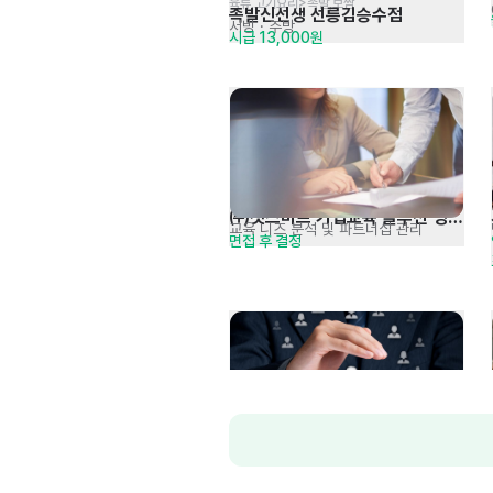
육류,고기요리>족발,보쌈
족발신선생 선릉김승수점
서빙
· 주방
시급 13,000원
㈜겟스마트 기업교육 솔루션 영업 
교육 니즈 분석 및 파트너십 관리
면접 후 결정
전문가 채용 공고
캠코FMC 2026년 하반기 
공고 내용 확인
면접 후 결정
일반직 및 현장직 채용