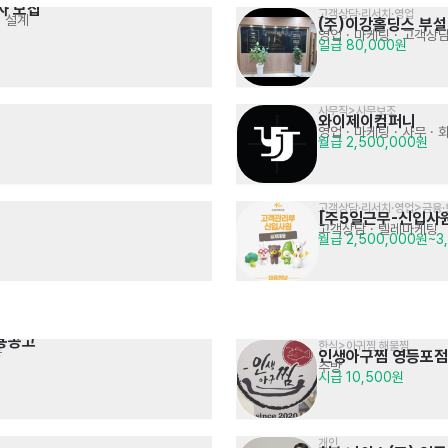
자 모집
고객상담·리서치·영업
처 설계
(주)이강홀딩스 부설
영업 · 마케팅
· 고객상담
일급 80,000원
사무직>사무보조
와이제이컴퍼니
영업 · 마케팅
· 사무 · 
월급 2,500,000원
고객상담·리서치·영업>금융
[주5일근무-신입사
고객상담 · 텔레마케팅
월급 2,500,000원~3
용공고
한식>아귀찜,해물찜
등
인생아구찜 영등포점
주방
시급 10,500원
개인