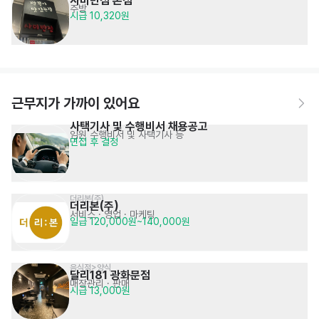
사미반점 본점
주방
시급 10,320원
근무지가 가까이 있어요
사택기사 및 수행비서 채용공고
임원 수행비서 및 사택기사 등
면접 후 결정
더리본(주)
더리본(주)
서비스
· 영업 · 마케팅
일급 120,000원~140,000원
음식점>양식
달리181 광화문점
매장관리 · 판매
시급 13,000원