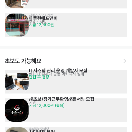
서비스,산업>기업
아루현에프앤비
주방
· 서빙
시급 12,500원
초보도 가능해요
IT시스템 관리 운영 개발자 모집
nU 3.0차세대 공통 아키텍처 설계
면접 후 결정
💰초보/장기근무환영💰홀서빙 모집
서빙
시급 12,000원 (협의)
음식점>중식당