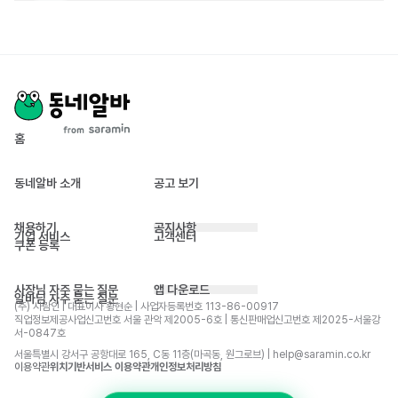
홈
동네알바 소개
공고 보기
채용하기
공지사항
기업 서비스
고객센터
쿠폰 등록
사장님 자주 묻는 질문
앱 다운로드
알바님 자주 묻는 질문
(주) 사람인 | 대표이사 황현순 | 사업자등록번호 113-86-00917 
직업정보제공사업신고번호 서울 관악 제2005-6호 | 통신판매업신고번호 제2025-서울강
서-0847호
서울특별시 강서구 공항대로 165, C동 11층(마곡동, 원그로브) | help@saramin.co.kr
이용약관
위치기반서비스 이용약관
개인정보처리방침