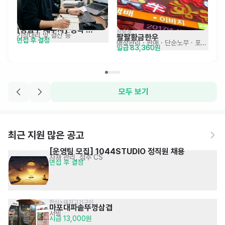
[강남구 세무사] 경력 
정육점
기장대리 및 결산 등
팔팔황금한우
면접 후 결정
3년이상 세무회계사무원 
매장관리 · 판매
· 단순노무 · 포장 · 물류
일급 83,360원
모집
모두 보기
최근 지원 많은 공고
[운영팀 모집] 1044STUDIO 정직원 채용
자재 관리, 점주 CS
면접 후 결정
한식>돼지고기구이
마포대파솥뚜껑삼겹
서빙
시급 13,000원