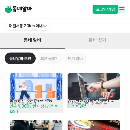
서울 종로구 원서동 알바 찾기 | 동네알바
로그인/가입
원서동
20km 이내
동네 알바
알바 찾기
동네알바 추천
최근 등록된
단기 알바
물류관리 경력사원 채용
경영지원팀(회계/재무) 
자재 입출고 관리
회계전표 입력 및 승인 등
연봉 4,000만원 이상 (면접 후 
면접 후 결정
경력사원 채용
협의)