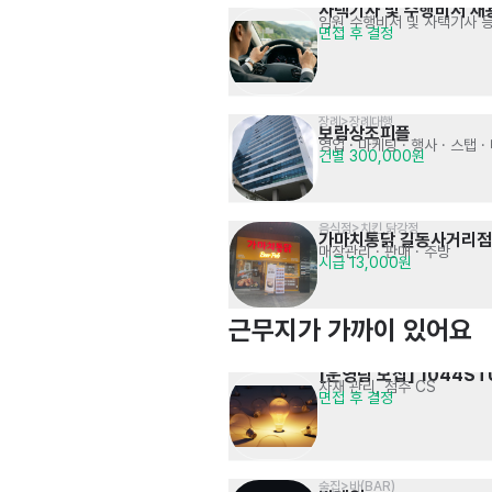
사택기사 및 수행비서 채
임원 수행비서 및 사택기사 
면접 후 결정
장례>장례대행
보람상조피플
영업 · 마케팅
· 행사 · 스탭 
건별 300,000원
음식점>치킨,닭강정
가마치통닭 길동사거리점
매장관리 · 판매
· 주방
시급 13,000원
근무지가 가까이 있어요
[운영팀 모집] 1044ST
자재 관리, 점주 CS
면접 후 결정
술집>바(BAR)