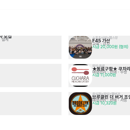
자 모집
스포츠시설>헬스장
처 설계
F45 가산
서울랜드 외식·식음료外 
교육 · 강사
육류,고기요리>족발,보쌈
단순 조리 및 매장 관리
시급 20,000원 (협의)
족발신선생 선릉김승수점
연봉 4,100만원 (연장, 주휴, 휴일수당 
정규직모집 공고[주5일]
서빙
· 주방
시급 13,000원
포함)
외식·음료
★동료구함★ 쿠차라
매장관리 · 판매
· 주방
시급 11,000원
음식점>양식>햄버거
브루클린 더 버거 
매장관리 · 판매
· 서빙
임원 수행기사 경력사원 채용공고
전기/기계전공 기술 영업사원
시급 10,320원
임원 출퇴근 및 업무상 이동 수행
2차전지 / 반도체 및 조립장비 등
회사내규에 따름
면접 후 결정