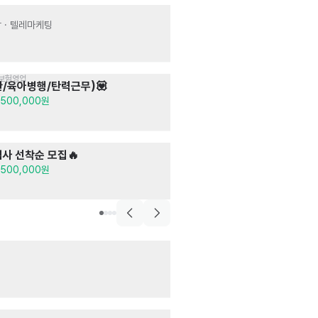
고객관리
[특별채용]펫케어
 · 텔레마케팅
영업 · 마케팅
· 고
월급 2,500,000원
·보험영업
음식점>중식당
/육아병행/탄력근무)💟
사미반점 본점
주방
,500,000원
시급 10,320원
음식점>한식
입사 선착순 모집🔥
등갈비양다리집
주방
· 매장관리 · 
,500,000원
시급 12,000원
아웃바운드/콜센터
❣️10시-5시❣️
고객상담 · 텔레마
월급 2,500,000
숙박>호텔