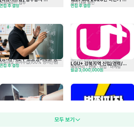
현장대리인 업무
공고 내용 확인
면접 후 결정
면접 후 결정
현장관리자 경력직 채용
일반직 및 현장직 채용
[강사] 서초구 초등영어학원 강사 
매장관리·판매>휴대폰·전자기기매장
초등대상 영어수업(100% 영어진행)
LGU+ 강북지역 신입/경력/
면접 후 결정
채용(교포 환영)
매장관리 · 판매
· 영업 · 마케팅
월급 3,000,000원
동반입사 적극채용
경영지원팀(회계/재무) 경력사원 
모두 보기
음식점>양식>피자
회계전표 입력 및 승인 등
번쩍피자 은평점
면접 후 결정
채용
주방
· 매장관리 · 판매
시급 12,500원