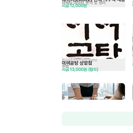
마케팅 데이터 분석 및 정리
시급 12,000원
음식점>한식>곰탕,설렁탕
이여곰탕 상암점
주방
시급 13,000원 (협의)
시스템 엔지니어 신입 및 경력 
프로젝트 구축 및 수행 등
면접 후 결정
모집