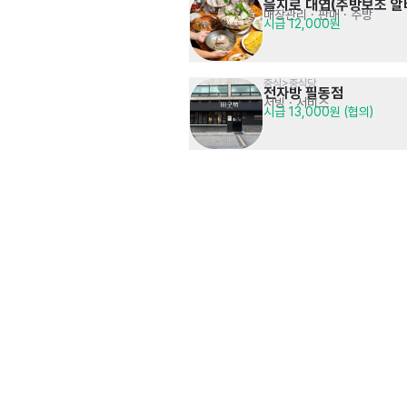
을지로 대엽(주방보조 알
매장관리 · 판매
· 주방
시급 12,000원
중식>중식당
전자방 필동점
서빙
· 서비스
시급 13,000원 (협의)