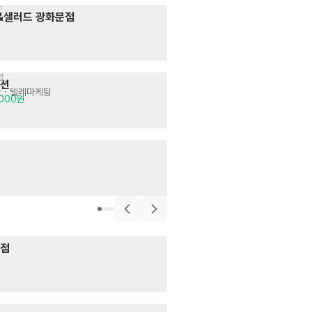
드
술집>요리주점
포케&샐러드 광화문점
동백상회 합정
서빙
· 주방
시급 12,500원
업
개인
루션
한화생명금융서
 · 텔레마케팅
영업 · 마케팅
· 고
,000원
월급 1,500,000
사무직>사무보조
와이제이컴퍼니
영업 · 마케팅
· 사무
월급 2,500,000
외식·음료>주방장·조리
지점
을지로 대엽
매장관리 · 판매
· 
월급 3,300,000
디저트카페