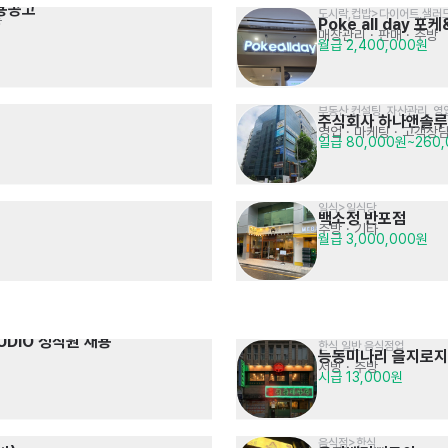
용공고
도시락,컵밥>다이어트,샐러
등
Poke all day 
매장관리 · 판매
· 주방
월급 2,400,000원
부동산 컨설팅, 자산관리, 영
주식회사 하나앤솔
영업 · 마케팅
· 고객상담
일급 80,000원~260
일식>일식당
백소정 반포점
주방
· 기타
월급 3,000,000원
UDIO 정직원 채용
한식 일반 음식점업
능동미나리 을지로
서빙
· 주방
시급 13,000원
음식점>한식