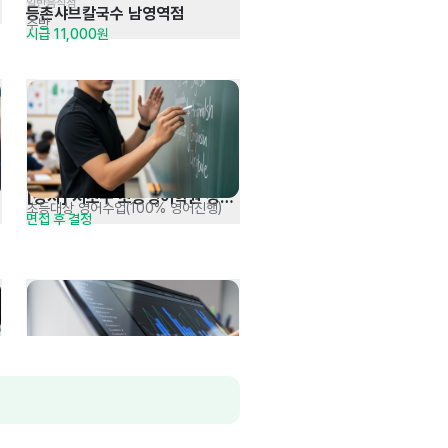
일반음식점
등촌샤브칼국수 남영역점
주방
시급 11,000원
[강사] 서초구 초등영어학원 강사 
초등대상 영어수업(100% 영어진행)
면접 후 결정
채용(교포 환영)
세무회계 경력직 채용
세무기장, 회계결산, 법인결산 등
면접 후 결정