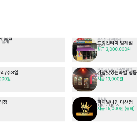
자 모집
음식점>태국음식
임원 수행기사 경력사원 채용공고
처 설계
드렁킨타이 범계점
매장관리·판매>휴대폰·전자기기매장
임원 출퇴근 및 업무상 이동 수행
LGU+ 강북지역 신입/경력/
주방
회사내규에 따름
매장관리 · 판매
· 영업 · 마케팅
월급 3,000,000원
월급 3,000,000원
동반입사 적극채용
육류,고기요리>족발,보쌈
리/주3일
가장맛있는족발 영
기타
,000원
시급 13,000원
음식점
캠코FMC 2026년 하반기 
리점
파이널나인 다산점
음식점>한식>곰탕,설렁탕
공고 내용 확인
서빙
· 서비스
이여곰탕 상암점
면접 후 결정
시급 15,000원 (협의)
일반직 및 현장직 채용
주방
시급 13,000원 (협의)