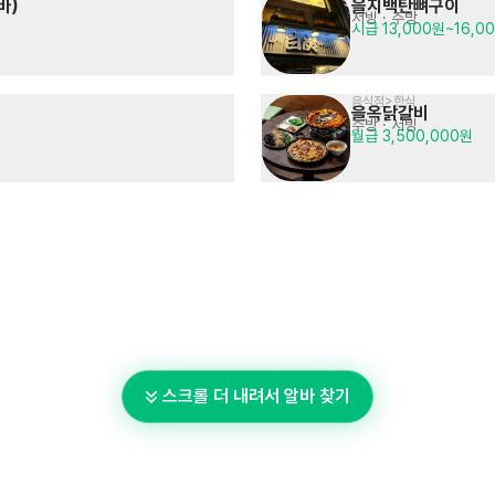
바)
을지백탄뼈구이
서빙
· 주방
시급 13,000원~16,0
음식점>한식
을옥닭갈비
주방
· 서빙
월급 3,500,000원
스크롤 더 내려서 알바 찾기