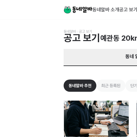
서울 중구 예관동 알바 찾기 | 동네알바
동네알바 소개
공고 보
동네알바
공고 보기
공고 보기
예관동
20k
동네 
동네알바 추천
최근 등록된
단기
[강남구 세무사] 경력 3년이상 