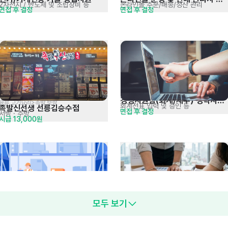
2차전지 / 반도체 및 조립장비 등
온라인몰 주문/배송/정산 관리
면접 후 결정
면접 후 결정
경력 모집
경영지원팀(회계/재무) 경력사원 
육류,고기요리>족발,보쌈
회계전표 입력 및 승인 등
족발신선생 선릉김승수점
면접 후 결정
채용
서빙
· 주방
시급 13,000원
물류관리 경력사원 채용
시스템 엔지니어 신입 및 경력 
모두 보기
자재 입출고 관리
프로젝트 구축 및 수행 등
연봉 4,000만원 이상 (면접 후 협의)
면접 후 결정
모집