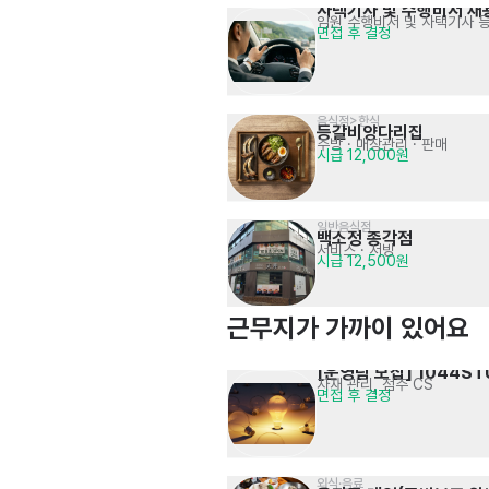
사택기사 및 수행비서 채
임원 수행비서 및 사택기사 
면접 후 결정
음식점>한식
등갈비양다리집
주방
· 매장관리 · 판매
시급 12,000원
일반음식점
백소정 종각점
서비스
· 서빙
시급 12,500원
근무지가 가까이 있어요
[운영팀 모집] 1044ST
자재 관리, 점주 CS
면접 후 결정
외식·음료