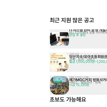
최근 지원 많은 공고
IT시스템 관리 운영 개발
데이터(EXCEL) 관리 사무직 채용
nU 3.0차세대 공통 아키텍
마케팅 데이터 분석 및 정리
면접 후 결정
시급 12,000원
교원구몬
당산지국/유아초등회원관
교육 · 강사
· 서비스
월급 1,000,000원~1,200
카페,디저트>카페
서울랜드 외식·식음료外 
메가MGC커피 방화사거
단순 조리 및 매장 관리
서비스
· 매장관리 · 판매
연봉 4,100만원 (연장, 주휴, 휴일수당 
시급 10,320원
정규직모집 공고[주5일]
포함)
초보도 가능해요