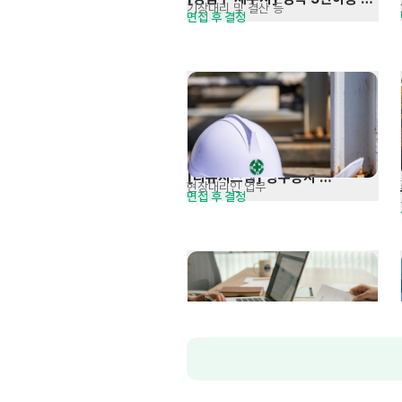
기장대리 및 결산 등
면접 후 결정
세무회계사무원 모집
[리뉴시스템] 방수공사 
현장대리인 업무
면접 후 결정
현장관리자 경력직 채용
[대일감정원] 사무관리직(전산팀) 
관공서, 금융기관 등 보고서 작성
당사규정 및 협의
신입 및 경력 모집