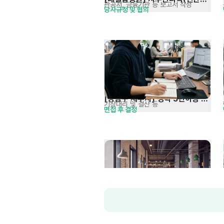
관공서, 금융기관 등 보고서 작성
당사규정 및 협의
신입 및 경력 모집
[강남구 세무사] 경력 3년이상 
기장대리 및 결산 등
면접 후 결정
세무회계사무원 모집
서울랜드 외식·식음료外 
단순 조리 및 매장 관리
연봉 4,100만원 (연장, 주휴, 휴일수당 
정규직모집 공고[주5일]
포함)