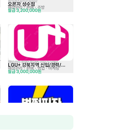
음식점>일식>일식당
오몬자 성수점
매장관리 · 판매
· 주방
월급 3,200,000원
용
매장관리·판매>휴대폰·전자기기매장
LGU+ 강북지역 신입/경력/
매장관리 · 판매
· 영업 · 마케팅
월급 3,000,000원
동반입사 적극채용
음식점>양식>피자
번쩍피자 은평점
주방
· 매장관리 · 판매
시급 12,500원