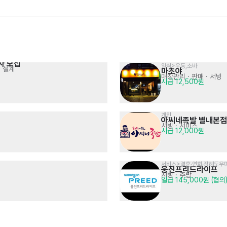
자 모집
일식>우동,소바
처 설계
마초야
물류관리 경력사원 채용
전기/기계전공 기술 영업사원
매장관리 · 판매
· 서빙
시급 12,500원
자재 입출고 관리
2차전지 / 반도체 및 조립장비 등
연봉 4,000만원 이상 (면접 후 협의)
면접 후 결정
개인
아씨네족발 별내본점
서빙
· 서비스
시급 12,000원
서비스>결혼·연회·장례도우
웅진프리드라이프
음식점>한식>곰탕,설렁탕
육류,고기요리>족발,보쌈
서빙
· 주방
이여곰탕 상암점
족발신선생 선릉김승수점
일급 145,000원 (협의
주방
서빙
· 주방
시급 13,000원 (협의)
시급 13,000원