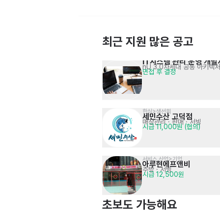
최근 지원 많은 공고
IT시스템 관리 운영 개발
nU 3.0차세대 공통 아키텍
면접 후 결정
경영지원팀(회계/재무) 경력사원 
회계전표 입력 및 승인 등
면접 후 결정
채용
한식>생선회
세민수산 고덕점
매장관리 · 판매
· 서빙
시급 11,000원 (협의)
서비스,산업>기업
아루현에프앤비
온라인몰 운영 및 판매 관리자 
주방
· 서빙
온라인몰 주문/배송/정산 관리
시급 12,500원
면접 후 결정
경력 모집
초보도 가능해요