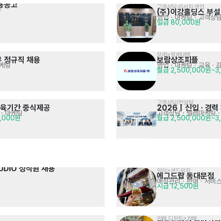
용공고
고객상담·리서치·영업
등
(주)이강홀딩스 부설
영업 · 마케팅
· 고객상담
일급 80,000원
장례>장례대행
무 정규직 채용
보람상조피플
마케팅
영업 · 마케팅
· 교육 · 
월급 2,500,000원~3
고객상담/컨설팅
 교육기간 중식제공
2026｜신입 · 경력
 · 마케팅
고객상담 · 텔레마케팅
·
0,000원
월급 2,500,000원~3
UDIO 정직원 채용
양식>샌드위치
에그드랍 동대문점
매장관리 · 판매
· 서비
시급 12,500원
카페,디저트>카페