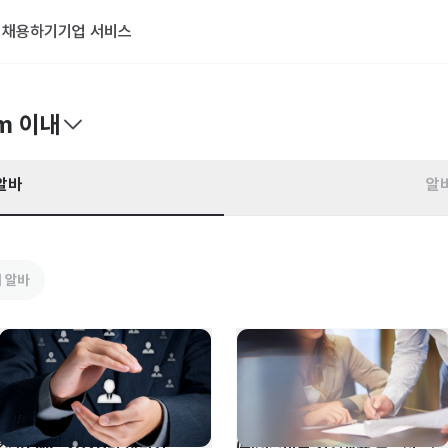
기
채용하기
기업 서비스
m 이내
알바
알
 알바
캠코FMC 2026년 하반기 
㈜겟스마트 기업교육 솔루션 영업