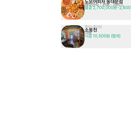
노모어피자 동대문점
매장관리 · 판매
· 서비스
월급 2,700,000원~2,80
중식>중식당
소동천
서빙
시급 10,500원 (협의)