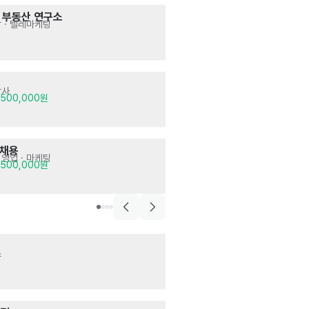
음식점>한식
 부동산 연구소
등갈비양다리집
 · 텔레마케팅
주방
· 매장관리 · 
시급 12,000원
양식>멕시코,남미음식
온더보더 여의도I
강사
주방
,500,000원
시급 11,500원~1
서비스
 채용
타이어뱅크 하남
 영업 · 마케팅
매장관리 · 판매
· 
,500,000원
월급 3,000,000
서비스,산업>기업
나이스서포트그
스
행사 · 스탭 · 미디
시급 12,000원
게스트하우스