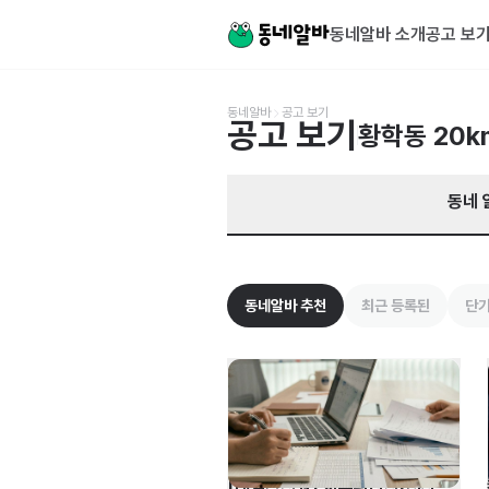
서울 중구 황학동 알바 찾기 | 동네알바
동네알바 소개
공고 보
동네알바
공고 보기
공고 보기
황학동
20k
동네 
동네알바 추천
최근 등록된
단기
[대일감정원] 사무관리직(전산팀) 