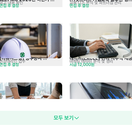
공고 내용 확인
교육 니즈 분석 및 파트너십 관리
면접 후 결정
면접 후 결정
일반직 및 현장직 채용
전문가 채용 공고
[리뉴시스템] 방수공사 
데이터(EXCEL) 관리 사무직 채
현장대리인 업무
마케팅 데이터 분석 및 정리
면접 후 결정
시급 12,000원
현장관리자 경력직 채용
시스템 엔지니어 신입 및 경력 
세무회계 경력직 채용
모두 보기
프로젝트 구축 및 수행 등
세무기장, 회계결산, 법인결산 등
면접 후 결정
면접 후 결정
모집