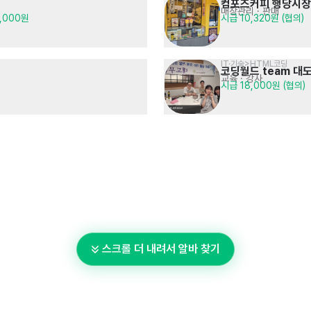
컴포즈커피 행당시
매장관리 · 판매
0,000원
시급 10,320원 (협의)
IT·기술>HTML코딩
코딩월드 team 대
교육 · 강사
시급 18,000원 (협의)
스크롤 더 내려서 알바 찾기