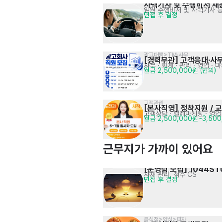
사택기사 및 수행비서 채
임원 수행비서 및 사택기사 
면접 후 결정
광고대행>TM·사무
[경력무관] 고객응대·사
사무 · 회계 · 관리
· 영업 · 
월급 2,500,000원 (협의)
고객관리
[본사직영] 정착지원 /
고객상담 · 텔레마케팅
· 영업
월급 2,500,000원~3,50
근무지가 가까이 있어요
[운영팀 모집] 1044ST
자재 관리, 점주 CS
면접 후 결정
음식점>양식>피자