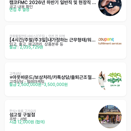
캠코FMC 2026년 하반기 일반직 및 현장직 채용
공고 내용 확인
면접 후 결정
쿠팡풀필먼트서비스(CFS) • 인천 전 지역
[4시간/주말/주3일]내가정하는 근무형태/워라밸/셔틀
입고, 출고, 재고관리, 상품분류 등
월급 : 2,035,729원
고객상담
⭐️아웃바운드/보상처리/카톡상담/출퇴근조절가능/주부⭐️
고객상담 · 텔레마케팅
월급 2,500,000원~3,500,000원
한식>육류,고기요리
섬고짚 구월점
주방
· 서빙
시급 12,000원 (협의)