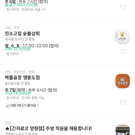
주 5일
 · 
하루 7시간 (협의)
월급 2,000,000원
장기우대
인센티브 지급
+
1
서빙
 · 주방
진소고집 숯불상회
화곡동
12시간 전
 활동
월, 수, 토
 · 
17:00~22:00 (협의)
시급 12,500원
장기우대
서빙
 · 매장관리 · 판매
벽돌곱창 영종도점
중산동
3일 전
 활동
주 7일
 · 
하루 4시간 (협의)
 (협의)
시급 14,000원
장기우대
친구와 함께 가능
대화 매너가 좋아요
1
주방
🔥[긴자료코 양평점] 주방 직원을 채용합니다!
양평동1가
4시간 전
 활동