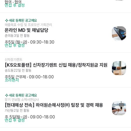
협의
 · 
협의
면접 후 결정
새로 등록된 공고예요
매출목표 수립 및 프로모션 기획관리
온라인 MD 및 채널담당
춘의동
3일 전
 활동
주5일 (월~금)
 · 
09:30~18:30
면접 후 결정
신차장기렌트 
[KS오토플랜] 신차장기렌트 신입 채용/정착지원금 지원
송도동
22일 전
 활동
주5일 근무제
 · 
09:00~18:00
프리랜서
새로 등록된 공고예요
장기 인보험 소액서면심사
[현대해상 전속] 하이원손해사정㈜ 팀장 및 경력 채용
가산동
2일 전
 활동
주 5일(월~금)
 · 
09:00~18:00
면접 후 결정