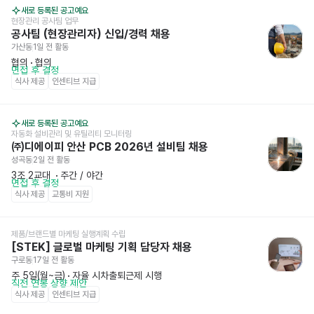
새로 등록된 공고예요
현장관리 공사팀 업무
공사팀 (현장관리자) 신입/경력 채용
가산동
1일 전
 활동
협의
 · 
협의
면접 후 결정
식사 제공
인센티브 지급
새로 등록된 공고예요
자동화 설비관리 및 유틸리티 모니터링
㈜디에이피 안산 PCB 2026년 설비팀 채용
성곡동
2일 전
 활동
3조 2교대 
 · 
주간 / 야간
면접 후 결정
식사 제공
교통비 지원
제품/브랜드별 마케팅 실행계획 수립
[STEK] 글로벌 마케팅 기획 담당자 채용
구로동
17일 전
 활동
주 5일(월~금)
 · 
자율 시차출퇴근제 시행
직전 연봉 상향 제안
식사 제공
인센티브 지급