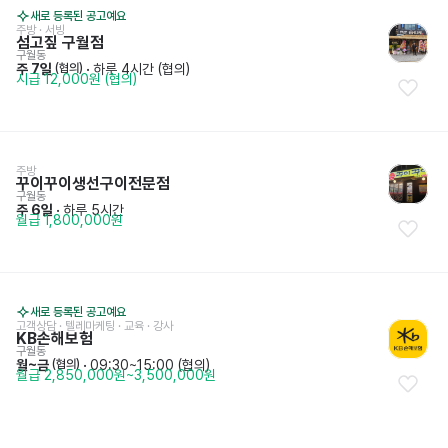
새로 등록된 공고예요
주방
 · 
서빙
섬고짚 구월점
구월동
주 7일
 · 
하루 4시간 (협의)
 (협의)
시급 12,000원 (협의)
주방
꾸이꾸이생선구이전문점
구월동
주 6일
 · 
하루 5시간
월급 1,800,000원
새로 등록된 공고예요
고객상담 · 텔레마케팅
 · 
교육 · 강사
KB손해보험
구월동
월~금
 · 
09:30~15:00 (협의)
 (협의)
월급 2,850,000원~3,500,000원