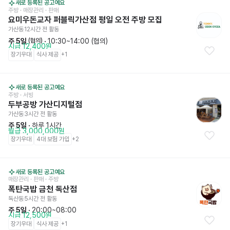
새로 등록된 공고예요
주방
 · 매장관리 · 판매
요미우돈교자 퍼블릭가산점 평일 오전 주방 모집
가산동
12시간 전
 활동
주 5일
 · 
10:30~14:00 (협의)
 (협의)
시급 12,400원
장기우대
식사 제공
+
1
새로 등록된 공고예요
주방
 · 서빙
두부공방 가산디지털점
가산동
3시간 전
 활동
주 5일
 · 
하루 1시간
월급 3,000,000원
장기우대
4대 보험 가입
+
2
새로 등록된 공고예요
매장관리 · 판매
 · 주방
폭탄국밥 금천 독산점
독산동
5시간 전
 활동
주 5일
 · 
20:00~08:00
시급 12,500원
장기우대
식사 제공
+
1