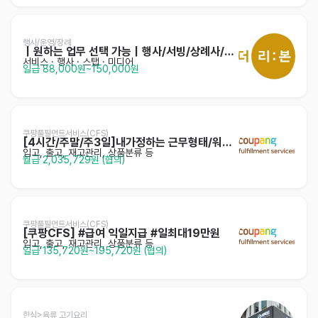
행사/운영/장례
｜원하는 업무 선택 가능｜행사/서빙/상례사/운영
서비스
· 행사 · 스탭 · 미디어
일급 88,000원~150,000원
쿠팡풀필먼트서비스(CFS)
[4시간/주말/주3일]내가정하는 근무형태/워라밸/셔틀
입고, 출고, 재고관리, 상품분류 등
월급 2,035,729원 (협의)
쿠팡풀필먼트서비스(CFS)
[쿠팡CFS] #급여 익일지급 #일최대19만원
입고, 출고, 재고관리, 상품분류 등
일급 135,720원~195,720원 (협의)
한식>육류,고기요리