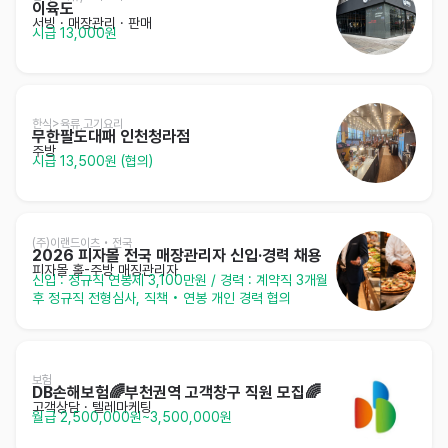
이육도
서빙
· 매장관리 · 판매
시급 13,000원
한식>육류,고기요리
무한팔도대패 인천청라점
주방
시급 13,500원 (협의)
(주)이랜드이츠 • 전국
2026 피자몰 전국 매장관리자 신입·경력 채용
피자몰 홀-주방 매징관리자
신입 : 정규직 연봉제 3,100만원 / 경력 : 계약직 3개월 
후 정규직 전형심사, 직책 • 연봉 개인 경력 협의
보험
DB손해보험🌈부천권역 고객창구 직원 모집🌈
고객상담 · 텔레마케팅
월급 2,500,000원~3,500,000원