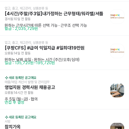
입고, 출고, 재고관리, 상품분류 등
[4시간/주말/주3일]내가정하는 근무형태/워라밸/셔틀
경서동
10일 전
 활동
원하는 근무시간에 따른 선택 가능
 · 
근무조 선택 가능
월급 : 2,035,729원
입고, 출고, 재고관리, 상품분류 등
[쿠팡CFS] #급여 익일지급 #일최대19만원
오류동
14일 전
 활동
원하는 날짜,요일
 · 
원하는 시간 (주간/오후/심야)
일급 : 135,720원~195,720원
새로 등록된 공고예요
매출/매입 계산서 발행 및 관리업무
영업지원 경력사원 채용공고
오류동
14시간 전
 활동
주 5일 (월~금)
 · 
협의
면접 후 결정
새로 등록된 공고예요
서빙
참치가옥