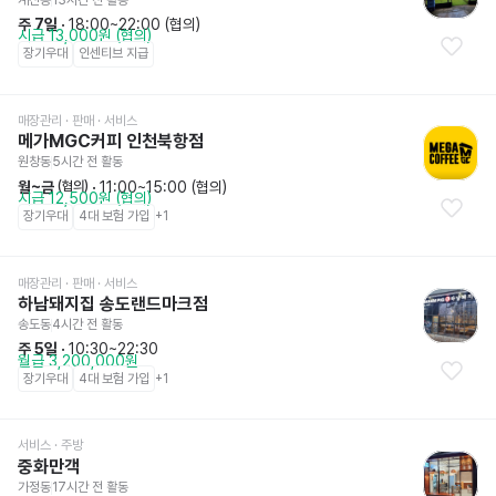
주 7일
 · 
18:00~22:00 (협의)
시급 13,000원 (협의)
장기우대
인센티브 지급
매장관리 · 판매
 · 서비스
메가MGC커피 인천북항점
원창동
5시간 전
 활동
월~금
 · 
11:00~15:00 (협의)
 (협의)
시급 12,500원 (협의)
장기우대
4대 보험 가입
+
1
매장관리 · 판매
 · 서비스
하남돼지집 송도랜드마크점
송도동
4시간 전
 활동
주 5일
 · 
10:30~22:30
월급 3,200,000원
장기우대
4대 보험 가입
+
1
서비스
 · 주방
중화만객
가정동
17시간 전
 활동