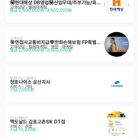
💟현대해상 DB영업💟신입우대/주부가능/육아병행
고객상담 · 텔레마케팅
월급 2,500,000원~3,500,000원
고객상담
🎯면접시교통비지급💚한화손해보험 FP특별채용💚
고객상담 · 텔레마케팅
· 영업 · 마케팅
월급 2,500,000원~3,500,000원
청호나이스 플래너
청호나이스 삼산지사
서비스
· 기타
건당 7,000원
양식>햄버거
맥도날드 김포고촌SK DT점
서비스
· 주방
시급 10,320원