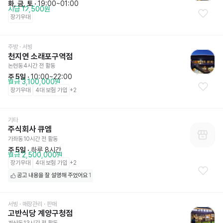
화, 금, 토
 · 
19:00~01:00
시급 12,500원
장기우대
주방
 · 서빙
천지연 소래포구역점
논현동
4시간 전
 활동
주 5일
 · 
10:00~22:00
월급 3,100,000원
장기우대
4대 보험 가입
+
2
기타
주식회사 큐엠
가좌동
10시간 전
 활동
주 5일
 · 
하루 8시간
월급 2,500,000원
장기우대
4대 보험 가입
+
2
공고 내용을 잘 설명해 주었어요
1
서빙
 · 매장관리 · 판매
고반식당 계양구청점
계산동
13시간 전
 활동