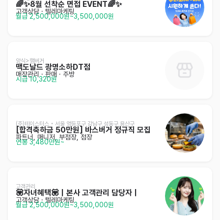
🌈✨️8월 선착순 면접 EVENT🌈✨️
고객상담 · 텔레마케팅
월급 2,500,000원~3,500,000원
양식>햄버거
맥도날드 광명소하DT점
매장관리 · 판매
· 주방
시급 10,320원
(주)테이스터스 • 서울 영등포구,강남구,성동구,용산구
[합격축하금 50만원] 바스버거 정규직 모집
파트너, 매니저, 부점장, 점장
연봉 3,480만원~
고객관리
💟자녀혜택💟｜본사 고객관리 담당자｜
고객상담 · 텔레마케팅
월급 2,500,000원~3,500,000원