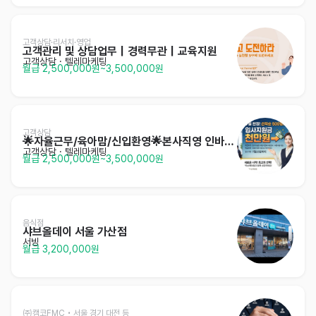
고객상담·리서치·영업
고객관리 및 상담업무｜경력무관｜교육지원
고객상담 · 텔레마케팅
월급 2,500,000원~3,500,000원
고객상담
🌟자율근무/육아맘/신입환영🌟본사직영 인바운드상담
고객상담 · 텔레마케팅
월급 2,500,000원~3,500,000원
음식점
샤브올데이 서울 가산점
서빙
월급 3,200,000원
㈜캠코FMC • 서울,경기,대전 등