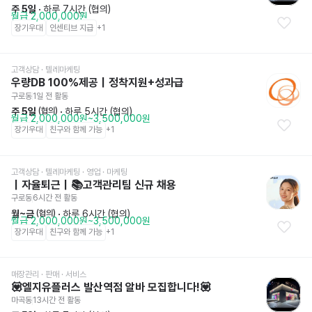
주 5일
 · 
하루 7시간 (협의)
월급 2,000,000원
장기우대
인센티브 지급
+
1
고객상담 · 텔레마케팅
우량DB 100%제공｜정착지원+성과급
구로동
1일 전
 활동
주 5일
 · 
하루 5시간 (협의)
 (협의)
월급 2,000,000원~3,500,000원
장기우대
친구와 함께 가능
+
1
고객상담 · 텔레마케팅
 · 영업 · 마케팅
｜자율퇴근｜📚고객관리팀 신규 채용
구로동
6시간 전
 활동
월~금
 · 
하루 6시간 (협의)
 (협의)
월급 2,000,000원~3,500,000원
장기우대
친구와 함께 가능
+
1
매장관리 · 판매
 · 서비스
💟엘지유플러스 발산역점 알바 모집합니다!💟
마곡동
13시간 전
 활동