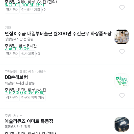
주 5일
 · 
하루 7시간 (협의)
 (협의)
일급 100,000원 (협의)
장기우대
인센티브 지급
+
2
기타
면접X 주급 내일부터출근 월300만 주간근무 화장품포장
정왕동
4시간 전
 활동
주 5일
 · 
하루 8시간
시급 10,320원
장기우대
식사 제공
+
3
고객상담 · 텔레마케팅
 · 서비스
DB손해보험
목감동
14시간 전
 활동
주 5일
 · 
하루 5시간
 (협의)
건당 300,000원 (협의)
장기우대
친구와 함께 가능
주방
 · 서비스
애슐리퀸즈 이마트 목동점
목동
6시간 전
 활동
주 7일
 · 
하루 1시간 (협의)
 (협의)