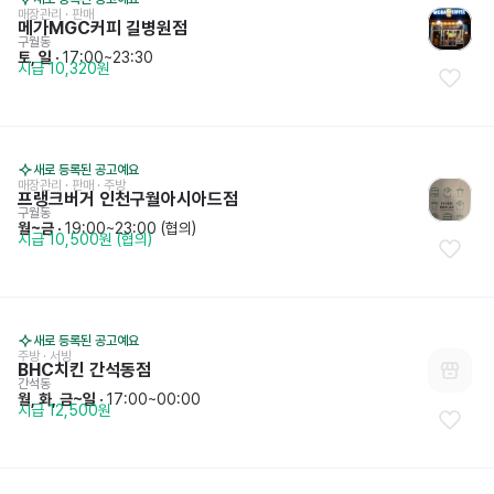
매장관리 · 판매
메가MGC커피 길병원점
구월동
토, 일
 · 
17:00~23:30
시급 10,320원
새로 등록된 공고예요
매장관리 · 판매
 · 
주방
프랭크버거 인천구월아시아드점
구월동
월~금
 · 
19:00~23:00 (협의)
시급 10,500원 (협의)
새로 등록된 공고예요
주방
 · 
서빙
BHC치킨 간석동점
간석동
월, 화, 금~일
 · 
17:00~00:00
시급 12,500원