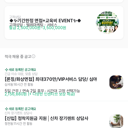
고객상담
🍀✨️기간한정 면접+교육비 EVENT✨️🍀
고객상담 · 텔레마케팅
· 서비스
월급 2,500,000원~3,500,000원
적극 채용 중 공고
새로 등록된 공고예요
긴급 이슈 대응, 맞춤 상담
[론칭/화상면접] 최대370만/VIP서비스 담당/ 심야
심곡동
16시간 전
 활동
5일 근무 / 연속 2일 휴무
 · 
시간대 고정 선택가능
2,156,880원 (+ 다양한 인센티브 보상 제공)
새로 등록된 공고예요
신차 장기렌트 상담사
[신입] 정착지원금 지원│신차 장기렌트 상담사
청천동
11시간 전
 활동