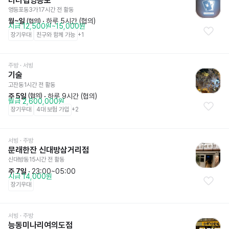
러너펍영등포
영등포동3가
17시간 전
 활동
월~일
 · 
하루 5시간 (협의)
 (협의)
시급 12,500원~15,000원
장기우대
친구와 함께 가능
+
1
주방
 · 서빙
기술
고잔동
1시간 전
 활동
주 5일
 · 
하루 9시간 (협의)
 (협의)
월급 2,600,000원
장기우대
4대 보험 가입
+
2
서빙
 · 주방
문래한잔 신대방삼거리점
신대방동
15시간 전
 활동
주 7일
 · 
23:00~05:00
시급 14,000원
장기우대
서빙
 · 주방
능동미나리여의도점