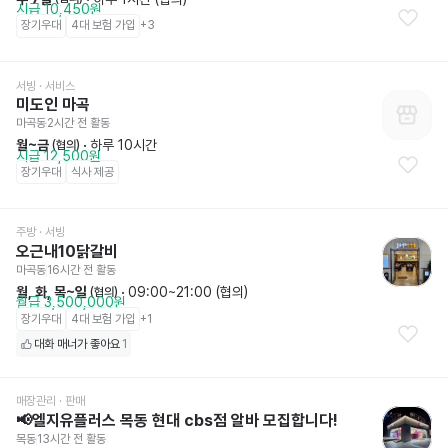
시급 10,450원
장기우대
4대 보험 가입
+
3
서빙
 · 서비스
미도인 마곡
마곡동
2시간 전
 활동
월~금
 · 
하루 10시간
 (협의)
시급 12,500원
장기우대
식사 제공
주방
 · 서빙
오근내10닭갈비
마곡동
16시간 전
 활동
월, 화, 목~일
 · 
09:00~21:00 (협의)
 (협의)
월급 3,500,000원
장기우대
4대 보험 가입
+
1
대화 매너가 좋아요
1
매장관리 · 판매
📢엘지유플러스 목동 현대 cbs점 알바 모집합니다!
목동
13시간 전
 활동