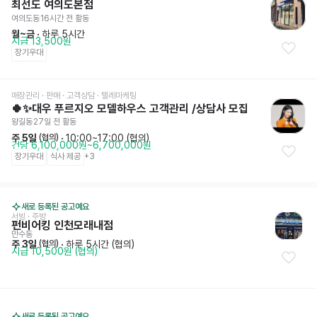
최선도 여의도본점
여의도동
16시간 전
 활동
월~금
 · 
하루 5시간
시급 13,500원
장기우대
매장관리 · 판매
 · 고객상담 · 텔레마케팅
🍀✨대우 푸르지오 모델하우스 고객관리 /상담사 모집
왕길동
27일 전
 활동
주 5일
 · 
10:00~17:00 (협의)
 (협의)
건당 6,100,000원~6,700,000원
장기우대
식사 제공
+
3
새로 등록된 공고예요
서빙
 · 
주방
펀비어킹 인천모래내점
만수동
주 3일
 · 
하루 5시간 (협의)
 (협의)
시급 10,500원 (협의)
새로 등록된 공고예요