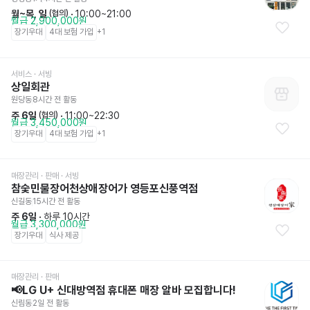
월~목, 일
 · 
10:00~21:00
 (협의)
월급 2,900,000원
장기우대
4대 보험 가입
+
1
서비스
 · 서빙
상일회관
원당동
8시간 전
 활동
주 6일
 · 
11:00~22:30
 (협의)
월급 3,450,000원
장기우대
4대 보험 가입
+
1
매장관리 · 판매
 · 서빙
참숯민물장어천상애장어가 영등포신풍역점
신길동
15시간 전
 활동
주 6일
 · 
하루 10시간
월급 3,300,000원
장기우대
식사 제공
매장관리 · 판매
📢LG U+ 신대방역점 휴대폰 매장 알바 모집합니다!
신림동
2일 전
 활동