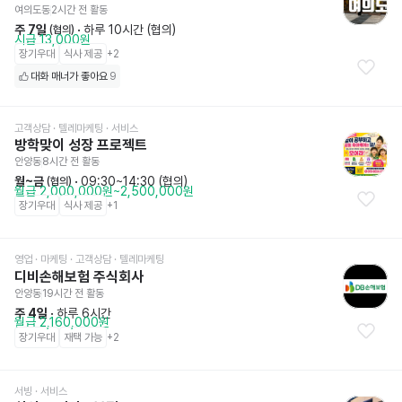
여의도동
2시간 전
 활동
주 7일
 · 
하루 10시간 (협의)
 (협의)
시급 13,000원
장기우대
식사 제공
+
2
대화 매너가 좋아요
9
고객상담 · 텔레마케팅
 · 서비스
방학맞이 성장 프로젝트
안양동
8시간 전
 활동
월~금
 · 
09:30~14:30 (협의)
 (협의)
월급 2,000,000원~2,500,000원
장기우대
식사 제공
+
1
영업 · 마케팅
 · 고객상담 · 텔레마케팅
디비손해보험 주식회사
안양동
19시간 전
 활동
주 4일
 · 
하루 6시간
월급 2,160,000원
장기우대
재택 가능
+
2
서빙
 · 서비스