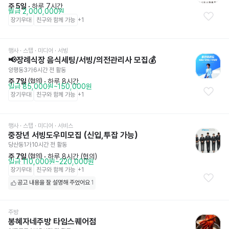
주 5일
 · 
하루 7시간
월급 2,000,000원
장기우대
친구와 함께 가능
+
1
행사 · 스탭 · 미디어
 · 서빙
📢장례식장 음식세팅/서빙/의전관리사 모집💰
양평동3가
6시간 전
 활동
주 7일
 · 
하루 8시간
 (협의)
일급 85,000원~150,000원
장기우대
친구와 함께 가능
+
1
행사 · 스탭 · 미디어
 · 서비스
중장년 서빙도우미모집 (신입,투잡 가능)
당산동1가
10시간 전
 활동
주 7일
 · 
하루 8시간 (협의)
 (협의)
일급 110,000원~220,000원
장기우대
친구와 함께 가능
+
1
공고 내용을 잘 설명해 주었어요
1
주방
봉혜자네주방 타임스퀘어점