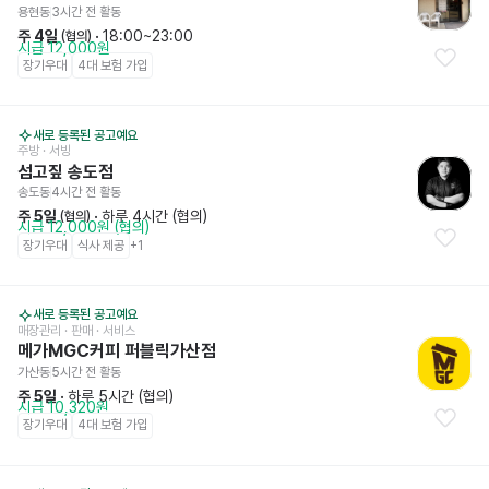
용현동
3시간 전
 활동
주 4일
 · 
18:00~23:00
 (협의)
시급 12,000원
장기우대
4대 보험 가입
새로 등록된 공고예요
주방
 · 서빙
섬고짚 송도점
송도동
4시간 전
 활동
주 5일
 · 
하루 4시간 (협의)
 (협의)
시급 12,000원 (협의)
장기우대
식사 제공
+
1
새로 등록된 공고예요
매장관리 · 판매
 · 서비스
메가MGC커피 퍼블릭가산점
가산동
5시간 전
 활동
주 5일
 · 
하루 5시간 (협의)
시급 10,320원
장기우대
4대 보험 가입