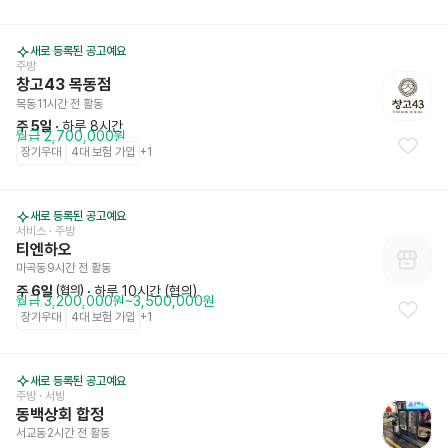
새로 등록된 공고예요
주방
창고43 목동점
목동
11시간 전
 활동
주 5일
 · 
하루 8시간
월급 2,700,000원
장기우대
4대 보험 가입
+
1
새로 등록된 공고예요
서비스
 · 주방
티엔하오
마곡동
9시간 전
 활동
주 6일
 · 
하루 10시간 (협의)
 (협의)
월급 3,200,000원~3,500,000원
장기우대
4대 보험 가입
+
1
새로 등록된 공고예요
주방
 · 서빙
동백상회 합정
서교동
2시간 전
 활동