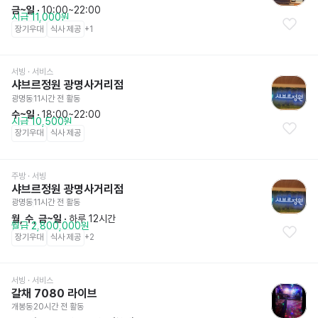
금~일
 · 
10:00~22:00
시급 11,000원
장기우대
식사 제공
+
1
서빙
 · 서비스
샤브르정원 광명사거리점
광명동
11시간 전
 활동
수~일
 · 
18:00~22:00
시급 10,500원
장기우대
식사 제공
주방
 · 서빙
샤브르정원 광명사거리점
광명동
11시간 전
 활동
월, 수, 금~일
 · 
하루 12시간
월급 2,800,000원
장기우대
식사 제공
+
2
서빙
 · 서비스
갈채 7080 라이브
개봉동
20시간 전
 활동