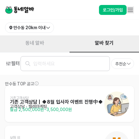
인천 남동구 만수동 알바 찾기 | 동네알바
로그인/가입
만수동
20km 이내
알바 찾기
동네 알바
필터
추천순
만수동 TOP 공고
기존고객상담
기존 고객상담｜🍀8월 입사자 이벤트 진행中🍀
고객상담 · 텔레마케팅
월급 2,500,000원~3,500,000원
보험 외