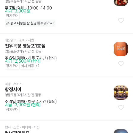
영등포동4가
5시간 전
 활동
주 7일
 · 
10:00~14:00
 (협의)
시급 13,000원
장기우대
공고 내용을 잘 설명해 주었어요
1
매장관리 · 판매
 · 서빙
천우목장 영등포1호점
영등포동3가
9시간 전
 활동
주 6일
 · 
하루 7시간 (협의)
 (협의)
시급 12,500원 (협의)
장기우대
식사 제공
+
2
서빙
 · 서비스
항정사이
영등포동3가
2시간 전
 활동
주 4일
 · 
하루 4시간 (협의)
 (협의)
시급 13,000원 (협의)
장기우대
행사 · 스탭 · 미디어
 · 서빙