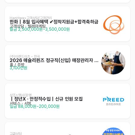
HanHwa>고객상담/고객관리
한화｜8월 입사혜택 ✔정착지원금+합격축하금
고객상담 · 텔레마케팅
월급 2,500,000원~3,500,000원
(주)이랜드이츠 • 전국
2026 애슐리퀸즈 정규직(신입) 매장관리자 채용
홀 / 주방
3,100만원
상조>행사/운영
｜정년X · 안정적수입｜신규 인원 모집
서비스
· 서빙
일급 88,000원~200,000원
고객상담