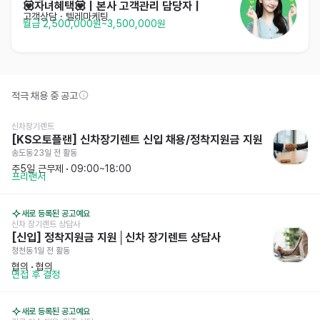
💟자녀혜택💟｜본사 고객관리 담당자｜
고객상담 · 텔레마케팅
월급 2,500,000원~3,500,000원
적극 채용 중 공고
신차장기렌트 
[KS오토플랜] 신차장기렌트 신입 채용/정착지원금 지원
송도동
23일 전
 활동
주5일 근무제
 · 
09:00~18:00
프리랜서
새로 등록된 공고예요
신차 장기렌트 상담사
[신입] 정착지원금 지원│신차 장기렌트 상담사
청천동
1일 전
 활동
협의
 · 
협의
면접 후 결정
새로 등록된 공고예요