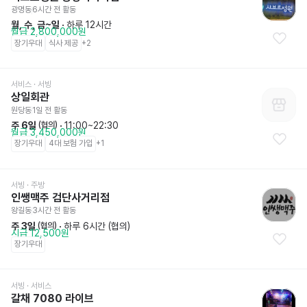
광명동
6시간 전
 활동
월, 수, 금~일
 · 
하루 12시간
월급 2,800,000원
장기우대
식사 제공
+
2
서비스
 · 서빙
상일회관
원당동
1일 전
 활동
주 6일
 · 
11:00~22:30
 (협의)
월급 3,450,000원
장기우대
4대 보험 가입
+
1
서빙
 · 주방
인쌩맥주 검단사거리점
왕길동
3시간 전
 활동
주 3일
 · 
하루 6시간 (협의)
 (협의)
시급 12,500원
장기우대
서빙
 · 서비스
갈채 7080 라이브