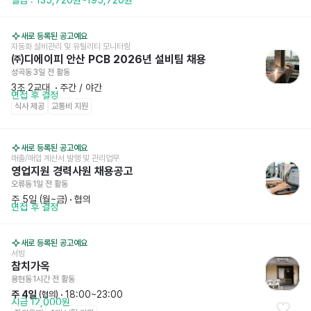
새로 등록된 공고예요
자동화 설비관리 및 유틸리티 모니터링
㈜디에이피 안산 PCB 2026년 설비팀 채용
성곡동
3일 전
 활동
3조 2교대 
 · 
주간 / 야간
면접 후 결정
식사 제공
교통비 지원
새로 등록된 공고예요
매출/매입 계산서 발행 및 관리업무
영업지원 경력사원 채용공고
오류동
1일 전
 활동
주 5일 (월~금)
 · 
협의
면접 후 결정
새로 등록된 공고예요
서빙
참치가옥
용현동
1시간 전
 활동
주 4일
 · 
18:00~23:00
 (협의)
시급 12,000원