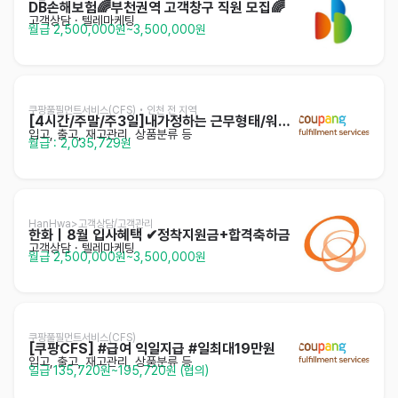
DB손해보험🌈부천권역 고객창구 직원 모집🌈
고객상담 · 텔레마케팅
월급 2,500,000원~3,500,000원
쿠팡풀필먼트서비스(CFS) • 인천 전 지역
[4시간/주말/주3일]내가정하는 근무형태/워라밸/셔틀
입고, 출고, 재고관리, 상품분류 등
월급 : 2,035,729원
HanHwa>고객상담/고객관리
한화｜8월 입사혜택 ✔정착지원금+합격축하금
고객상담 · 텔레마케팅
월급 2,500,000원~3,500,000원
쿠팡풀필먼트서비스(CFS)
[쿠팡CFS] #급여 익일지급 #일최대19만원
입고, 출고, 재고관리, 상품분류 등
일급 135,720원~195,720원 (협의)