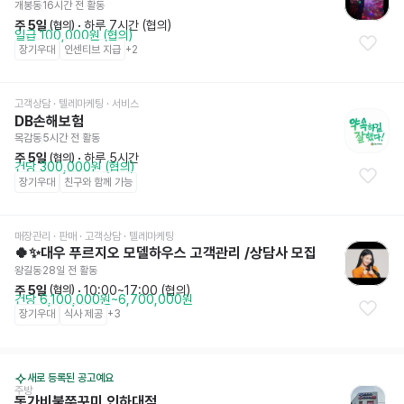
개봉동
16시간 전
 활동
주 5일
 · 
하루 7시간 (협의)
 (협의)
일급 100,000원 (협의)
장기우대
인센티브 지급
+
2
고객상담 · 텔레마케팅
 · 서비스
DB손해보험
목감동
5시간 전
 활동
주 5일
 · 
하루 5시간
 (협의)
건당 300,000원 (협의)
장기우대
친구와 함께 가능
매장관리 · 판매
 · 고객상담 · 텔레마케팅
🍀✨대우 푸르지오 모델하우스 고객관리 /상담사 모집
왕길동
28일 전
 활동
주 5일
 · 
10:00~17:00 (협의)
 (협의)
건당 6,100,000원~6,700,000원
장기우대
식사 제공
+
3
새로 등록된 공고예요
주방
돗가비불쭈꾸미 인하대점