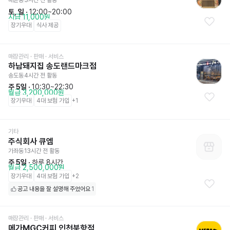
배곧동
3시간 전
 활동
토, 일
 · 
12:00~20:00
시급 11,000원
장기우대
식사 제공
매장관리 · 판매
 · 서비스
하남돼지집 송도랜드마크점
송도동
4시간 전
 활동
주 5일
 · 
10:30~22:30
월급 3,200,000원
장기우대
4대 보험 가입
+
1
기타
주식회사 큐엠
가좌동
13시간 전
 활동
주 5일
 · 
하루 8시간
월급 2,500,000원
장기우대
4대 보험 가입
+
2
공고 내용을 잘 설명해 주었어요
1
매장관리 · 판매
 · 서비스
메가MGC커피 인천북항점