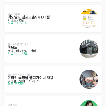
양식>햄버거
맥도날드 김포고촌SK DT점
서비스
· 주방
시급 10,320원
한식>육류,고기요리
이육도
서빙
· 매장관리 · 판매
시급 13,000원
모던블루 • 경기 김포시
온라인 쇼핑몰 웹디자이너 채용
쇼핑몰 상세페이지 제작
협의 후 결정
고객관리