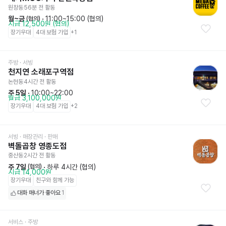
원창동
56분 전
 활동
월~금
 · 
11:00~15:00 (협의)
 (협의)
시급 12,500원 (협의)
장기우대
4대 보험 가입
+
1
주방
 · 서빙
천지연 소래포구역점
논현동
4시간 전
 활동
주 5일
 · 
10:00~22:00
월급 3,100,000원
장기우대
4대 보험 가입
+
2
서빙
 · 매장관리 · 판매
벽돌곱창 영종도점
중산동
2시간 전
 활동
주 7일
 · 
하루 4시간 (협의)
 (협의)
시급 14,000원
장기우대
친구와 함께 가능
대화 매너가 좋아요
1
서비스
 · 주방