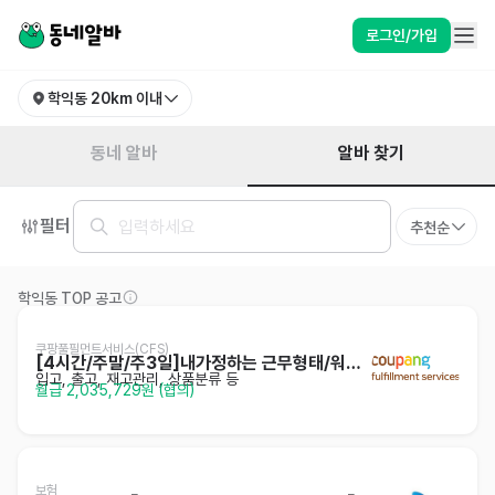
인천 미추홀구 학익동 알바 찾기 | 동네알바
로그인/가입
학익동
20km 이내
알바 찾기
동네 알바
필터
추천순
학익동 TOP 공고
쿠팡풀필먼트서비스(CFS)
[4시간/주말/주3일]내가정하는 근무형태/워라밸/셔틀
입고, 출고, 재고관리, 상품분류 등
월급 2,035,729원 (협의)
보험