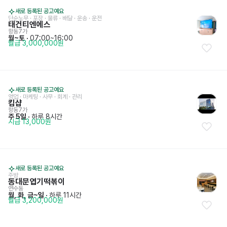
새로 등록된 공고예요
단순노무 · 포장 · 물류
 · 
배달 · 운송 · 운전
태건티엔에스
항동7가
월~토
 · 
07:00~16:00
월급 3,000,000원
새로 등록된 공고예요
영업 · 마케팅
 · 
사무 · 회계 · 관리
킴샵
항동7가
주 5일
 · 
하루 8시간
시급 13,000원
새로 등록된 공고예요
주방
동대문엽기떡볶이
연수동
월, 화, 금~일
 · 
하루 11시간
월급 3,200,000원