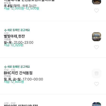
송도동
주 4일
 · 
하루 3시간
 (협의)
시급 12,000원~12,500원
새로 등록된 공고예요
서빙
별빛아래,한잔
가좌동
월~목
 · 
21:00~23:00
시급 10,320원
새로 등록된 공고예요
주방
 · 
서빙
BHC치킨 간석동점
간석동
월, 화, 금~일
 · 
17:00~00:00
시급 12,500원
서빙
 · 
주방