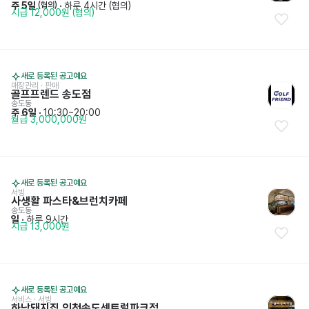
주 5일
 · 
하루 4시간 (협의)
 (협의)
시급 12,000원 (협의)
새로 등록된 공고예요
매장관리 · 판매
골프프렌드 송도점
송도동
주 6일
 · 
10:30~20:00
월급 3,000,000원
새로 등록된 공고예요
서빙
사생활 파스타&브런치카페
송도동
일
 · 
하루 9시간
시급 13,000원
새로 등록된 공고예요
서비스
 · 
서빙
하남돼지집 인천송도센트럴파크점