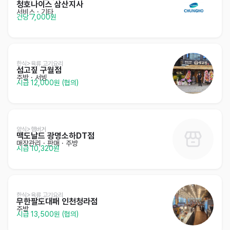
청호나이스 삼산지사
서비스
· 기타
건당 7,000원
한식>육류,고기요리
섬고짚 구월점
주방
· 서빙
시급 12,000원 (협의)
양식>햄버거
맥도날드 광명소하DT점
매장관리 · 판매
· 주방
시급 10,320원
한식>육류,고기요리
무한팔도대패 인천청라점
주방
시급 13,500원 (협의)