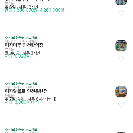
학익동
주 6일
 · 
하루 12시간
월급 3,800,000원~4,200,000원
새로 등록된 공고예요
매장관리 · 판매
 · 
서비스
피자마루 인천학익점
학익동
월, 수, 금
 · 
하루 3시간
시급 10,320원
새로 등록된 공고예요
주방
 · 
매장관리 · 판매
피자알볼로 인천옥련점
옥련동
주 7일
 · 
하루 6시간 (협의)
 (협의)
시급 13,000원 (협의)
새로 등록된 공고예요