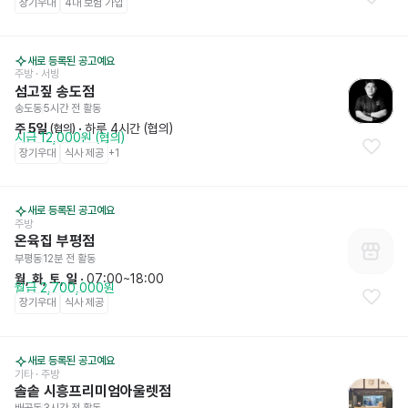
장기우대
4대 보험 가입
새로 등록된 공고예요
주방
 · 서빙
섬고짚 송도점
송도동
5시간 전
 활동
주 5일
 · 
하루 4시간 (협의)
 (협의)
시급 12,000원 (협의)
장기우대
식사 제공
+
1
새로 등록된 공고예요
주방
온육집 부평점
부평동
12분 전
 활동
월, 화, 토, 일
 · 
07:00~18:00
월급 2,700,000원
장기우대
식사 제공
새로 등록된 공고예요
기타
 · 주방
솔솥 시흥프리미엄아울렛점