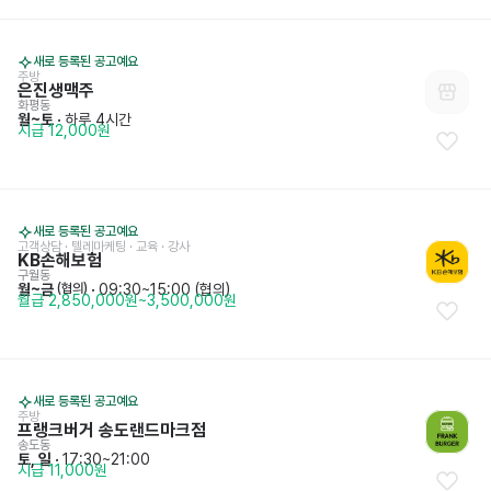
새로 등록된 공고예요
주방
은진생맥주
화평동
월~토
 · 
하루 4시간
시급 12,000원
새로 등록된 공고예요
고객상담 · 텔레마케팅
 · 
교육 · 강사
KB손해보험
구월동
월~금
 · 
09:30~15:00 (협의)
 (협의)
월급 2,850,000원~3,500,000원
새로 등록된 공고예요
주방
프랭크버거 송도랜드마크점
송도동
토, 일
 · 
17:30~21:00
시급 11,000원