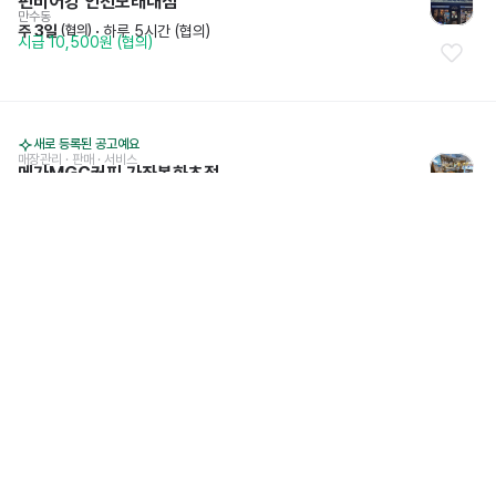
펀비어킹 인천모래내점
만수동
주 3일
 · 
하루 5시간 (협의)
 (협의)
시급 10,500원 (협의)
새로 등록된 공고예요
매장관리 · 판매
 · 
서비스
메가MGC커피 가좌봉화초점
가좌동
월~일
 · 
하루 4시간
 (협의)
시급 10,500원
새로 등록된 공고예요
주방
애플꼬마김밥 송도타임스페이스점
송도동
주 7일
 · 
하루 3시간 (협의)
 (협의)
시급 11,000원
새로 등록된 공고예요