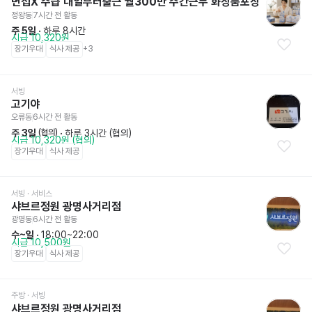
면접X 주급 내일부터출근 월300만 주간근무 화장품포장
정왕동
7시간 전
 활동
주 5일
 · 
하루 8시간
시급 10,320원
장기우대
식사 제공
+
3
서빙
고기야
오류동
6시간 전
 활동
주 3일
 · 
하루 3시간 (협의)
 (협의)
시급 10,320원 (협의)
장기우대
식사 제공
서빙
 · 서비스
샤브르정원 광명사거리점
광명동
6시간 전
 활동
수~일
 · 
18:00~22:00
시급 10,500원
장기우대
식사 제공
주방
 · 서빙
샤브르정원 광명사거리점