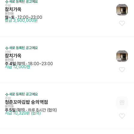
새로 등록된 공고예요
주방
참치가옥
용현동
월~토
 · 
12:00~23:00
월급 3,500,000원
새로 등록된 공고예요
서빙
참치가옥
용현동
주 4일
 · 
18:00~23:00
 (협의)
시급 12,000원
새로 등록된 공고예요
주방
청춘꼬마김밥 숭의역점
숭의동
주 5일
 · 
하루 8시간 (협의)
 (협의)
시급 10,320원 (협의)