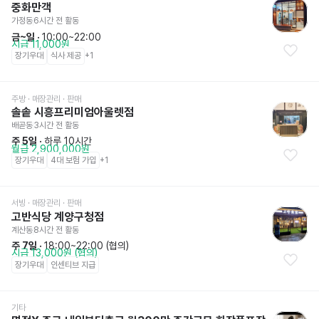
중화만객
가정동
6시간 전
 활동
금~일
 · 
10:00~22:00
시급 11,000원
장기우대
식사 제공
+
1
주방
 · 매장관리 · 판매
솔솥 시흥프리미엄아울렛점
배곧동
3시간 전
 활동
주 5일
 · 
하루 10시간
월급 2,900,000원
장기우대
4대 보험 가입
+
1
서빙
 · 매장관리 · 판매
고반식당 계양구청점
계산동
8시간 전
 활동
주 7일
 · 
18:00~22:00 (협의)
시급 13,000원 (협의)
장기우대
인센티브 지급
기타