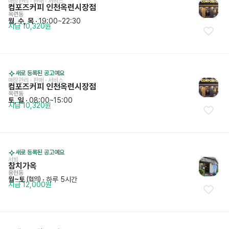
매장관리 · 판매
 · 
서비스
컴포즈커피 인천옥련시장점
옥련동
월, 수, 목
 · 
19:00~22:30
시급 10,320원
새로 등록된 공고예요
매장관리 · 판매
 · 
서비스
컴포즈커피 인천옥련시장점
옥련동
토, 일
 · 
08:00~15:00
시급 10,320원
새로 등록된 공고예요
서빙
참치가옥
용현동
월~토
 · 
하루 5시간
 (협의)
시급 12,000원