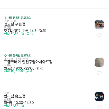
새로 등록된 공고예요
주방
 · 
서빙
섬고짚 구월점
구월동
주 7일
 · 
하루 4시간 (협의)
 (협의)
시급 12,000원 (협의)
새로 등록된 공고예요
매장관리 · 판매
 · 
주방
프랭크버거 인천구월아시아드점
구월동
월~금
 · 
19:00~23:00 (협의)
시급 10,500원 (협의)
주방
탐라담 송도점
송도동
월~금
 · 
10:30~14:30
시급 13,000원