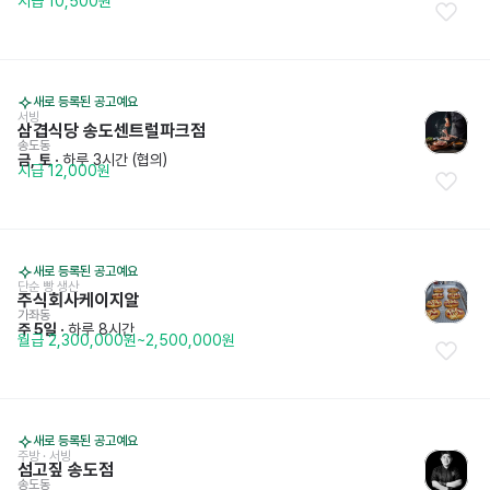
시급 10,500원
새로 등록된 공고예요
서빙
삼겹식당 송도센트럴파크점
송도동
금, 토
 · 
하루 3시간 (협의)
시급 12,000원
새로 등록된 공고예요
단순 빵 생산
주식회사케이지알
가좌동
주 5일
 · 
하루 8시간
월급 2,300,000원~2,500,000원
새로 등록된 공고예요
주방
 · 
서빙
섬고짚 송도점
송도동