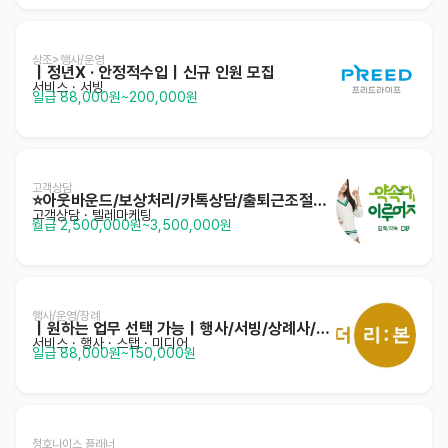
상조>행사/운영
｜정년X · 안정적수입｜신규 인원 모집
서비스
· 서빙
일급 88,000원~200,000원
고객상담
⭐️아웃바운드/보상처리/카톡상담/출퇴근조절가능/주부⭐️
고객상담 · 텔레마케팅
월급 2,500,000원~3,500,000원
행사/운영/장례
｜원하는 업무 선택 가능｜행사/서빙/상례사/운영
서비스
· 행사 · 스탭 · 미디어
일급 88,000원~150,000원
청호나이스 플래너