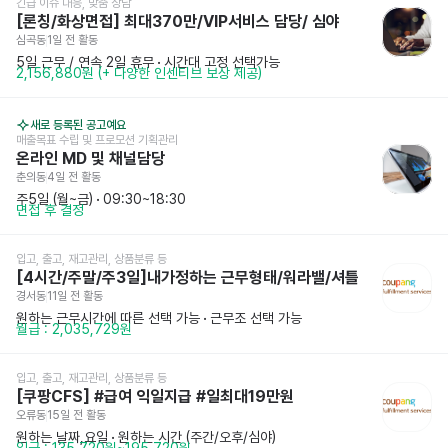
긴급 이슈 대응, 맞춤 상담
[론칭/화상면접] 최대370만/VIP서비스 담당/ 심야
심곡동
1일 전
 활동
5일 근무 / 연속 2일 휴무
 · 
시간대 고정 선택가능
2,156,880원 (+ 다양한 인센티브 보상 제공)
새로 등록된 공고예요
매출목표 수립 및 프로모션 기획관리
온라인 MD 및 채널담당
춘의동
4일 전
 활동
주5일 (월~금)
 · 
09:30~18:30
면접 후 결정
입고, 출고, 재고관리, 상품분류 등
[4시간/주말/주3일]내가정하는 근무형태/워라밸/셔틀
경서동
11일 전
 활동
원하는 근무시간에 따른 선택 가능
 · 
근무조 선택 가능
월급 : 2,035,729원
입고, 출고, 재고관리, 상품분류 등
[쿠팡CFS] #급여 익일지급 #일최대19만원
오류동
15일 전
 활동
원하는 날짜,요일
 · 
원하는 시간 (주간/오후/심야)
일급 : 135,720원~195,720원