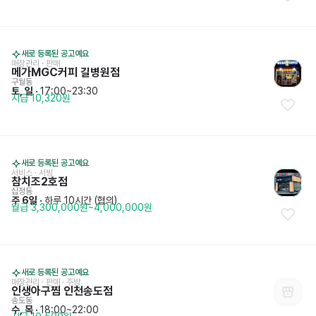
새로 등록된 공고예요
매장관리 · 판매
메가MGC커피 길병원점
구월동
토, 일
 · 
17:00~23:30
시급 10,320원
새로 등록된 공고예요
서비스
 · 
서빙
참치조2호점
십정동
주 6일
 · 
하루 10시간 (협의)
월급 3,300,000원~4,000,000원
새로 등록된 공고예요
매장관리 · 판매
 · 
주방
인생아구찜 인천송도점
송도동
수, 목
 · 
18:00~22:00