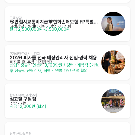
고객상담
🎯면접시교통비지급💚한화손해보험 FP특별채용💚
고객상담 · 텔레마케팅
· 영업 · 마케팅
월급 2,500,000원~3,500,000원
(주)이랜드이츠 • 전국
2026 피자몰 전국 매장관리자 신입·경력 채용
피자몰 홀-주방 매징관리자
신입 : 정규직 연봉제 3,100만원 / 경력 : 계약직 3개월 
후 정규직 전형심사, 직책 • 연봉 개인 경력 협의
한식>육류,고기요리
섬고짚 구월점
주방
· 서빙
시급 12,000원 (협의)
상조>행사/운영