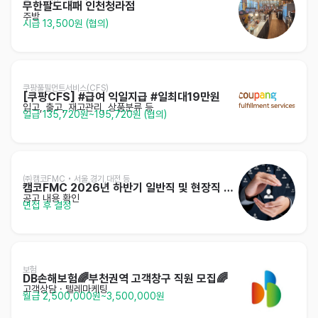
무한팔도대패 인천청라점
주방
시급 13,500원 (협의)
쿠팡풀필먼트서비스(CFS)
[쿠팡CFS] #급여 익일지급 #일최대19만원
입고, 출고, 재고관리, 상품분류 등
일급 135,720원~195,720원 (협의)
㈜캠코FMC • 서울,경기,대전 등
캠코FMC 2026년 하반기 일반직 및 현장직 채용
공고 내용 확인
면접 후 결정
보험
DB손해보험🌈부천권역 고객창구 직원 모집🌈
고객상담 · 텔레마케팅
월급 2,500,000원~3,500,000원