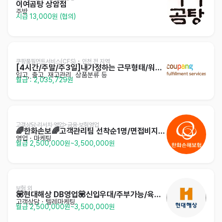
이여곰탕 상암점
주방
시급 13,000원 (협의)
쿠팡풀필먼트서비스(CFS) • 인천 전 지역
[4시간/주말/주3일]내가정하는 근무형태/워라밸/셔틀
입고, 출고, 재고관리, 상품분류 등
월급 : 2,035,729원
고객상담·리서치·영업>금융·보험영업
🌈한화손보🌈고객관리팀 선착순1명/면접비지급📍
영업 · 마케팅
월급 2,500,000원~3,500,000원
보험 외
💟현대해상 DB영업💟신입우대/주부가능/육아병행
고객상담 · 텔레마케팅
월급 2,500,000원~3,500,000원