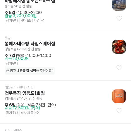
하남돼지집 송도랜드마크점
송도동
56분 전
 활동
주 5일
 · 
10:30~22:30
월급 3,200,000원
장기우대
4대 보험 가입
+
1
주방
봉혜자네주방 타임스퀘어점
영등포동4가
3시간 전
 활동
주 7일
 · 
10:00~14:00
 (협의)
시급 13,000원
장기우대
공고 내용을 잘 설명해 주었어요
1
매장관리 · 판매
 · 서빙
천우목장 영등포1호점
영등포동3가
16시간 전
 활동
주 6일
 · 
하루 7시간 (협의)
 (협의)
시급 12,500원 (협의)
장기우대
식사 제공
+
2
서빙
 · 서비스