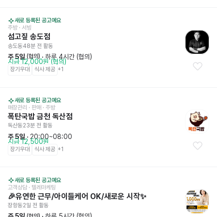
새로 등록된 공고예요
주방
 · 서빙
섬고짚 송도점
송도동
48분 전
 활동
주 5일
 · 
하루 4시간 (협의)
 (협의)
시급 12,000원 (협의)
장기우대
식사 제공
+
1
새로 등록된 공고예요
매장관리 · 판매
 · 주방
폭탄국밥 금천 독산점
독산동
23분 전
 활동
주 5일
 · 
20:00~08:00
시급 12,500원
장기우대
식사 제공
+
1
새로 등록된 공고예요
고객상담 · 텔레마케팅
🎉유연한 근무/아이들케어 OK/새로운 시작✨
장항동
2일 전
 활동
주 5일
 · 
하루 5시간 (협의)
 (협의)