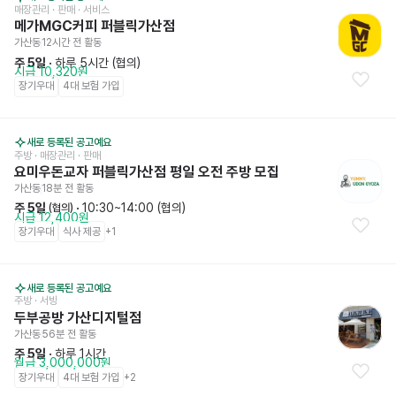
매장관리 · 판매
 · 서비스
메가MGC커피 퍼블릭가산점
가산동
12시간 전
 활동
주 5일
 · 
하루 5시간 (협의)
시급 10,320원
장기우대
4대 보험 가입
새로 등록된 공고예요
주방
 · 매장관리 · 판매
요미우돈교자 퍼블릭가산점 평일 오전 주방 모집
가산동
18분 전
 활동
주 5일
 · 
10:30~14:00 (협의)
 (협의)
시급 12,400원
장기우대
식사 제공
+
1
새로 등록된 공고예요
주방
 · 서빙
두부공방 가산디지털점
가산동
56분 전
 활동
주 5일
 · 
하루 1시간
월급 3,000,000원
장기우대
4대 보험 가입
+
2