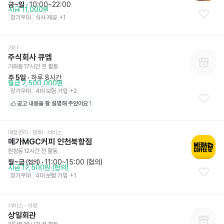
금~일
 · 
10:00~22:00
시급 11,000원
장기우대
식사 제공
+
1
기타
주식회사 큐엠
가좌동
17시간 전
 활동
주 5일
 · 
하루 8시간
월급 2,500,000원
장기우대
4대 보험 가입
+
2
공고 내용을 잘 설명해 주었어요
1
매장관리 · 판매
 · 서비스
메가MGC커피 인천북항점
원창동
12시간 전
 활동
월~금
 · 
11:00~15:00 (협의)
 (협의)
시급 12,500원 (협의)
장기우대
4대 보험 가입
+
1
서비스
 · 서빙
상일회관