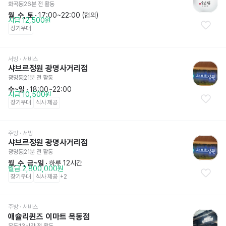
화곡동
26분 전
 활동
월, 수, 토
 · 
17:00~22:00 (협의)
시급 12,500원
장기우대
서빙
 · 서비스
샤브르정원 광명사거리점
광명동
21분 전
 활동
수~일
 · 
18:00~22:00
시급 10,500원
장기우대
식사 제공
주방
 · 서빙
샤브르정원 광명사거리점
광명동
21분 전
 활동
월, 수, 금~일
 · 
하루 12시간
월급 2,800,000원
장기우대
식사 제공
+
2
주방
 · 서비스
애슐리퀸즈 이마트 목동점
목동
13시간 전
 활동