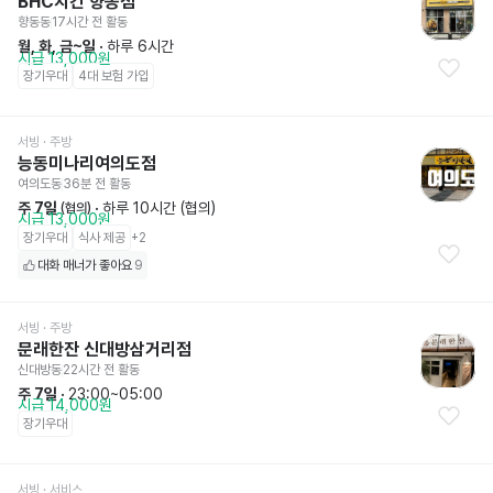
BHC치킨 향동점
향동동
17시간 전
 활동
월, 화, 금~일
 · 
하루 6시간
시급 13,000원
장기우대
4대 보험 가입
서빙
 · 주방
능동미나리여의도점
여의도동
36분 전
 활동
주 7일
 · 
하루 10시간 (협의)
 (협의)
시급 13,000원
장기우대
식사 제공
+
2
대화 매너가 좋아요
9
서빙
 · 주방
문래한잔 신대방삼거리점
신대방동
22시간 전
 활동
주 7일
 · 
23:00~05:00
시급 14,000원
장기우대
서빙
 · 서비스