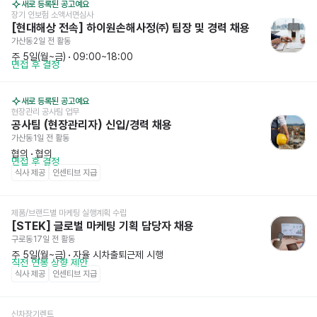
새로 등록된 공고예요
장기 인보험 소액서면심사
[현대해상 전속] 하이원손해사정㈜ 팀장 및 경력 채용
가산동
2일 전
 활동
주 5일(월~금)
 · 
09:00~18:00
면접 후 결정
새로 등록된 공고예요
현장관리 공사팀 업무
공사팀 (현장관리자) 신입/경력 채용
가산동
1일 전
 활동
협의
 · 
협의
면접 후 결정
식사 제공
인센티브 지급
제품/브랜드별 마케팅 실행계획 수립
[STEK] 글로벌 마케팅 기획 담당자 채용
구로동
17일 전
 활동
주 5일(월~금)
 · 
자율 시차출퇴근제 시행
직전 연봉 상향 제안
식사 제공
인센티브 지급
신차장기렌트 