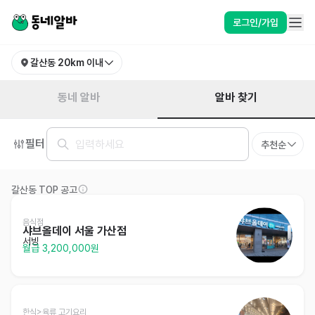
인천 부평구 갈산동 알바 찾기 | 동네알바
로그인/가입
갈산동
20km 이내
알바 찾기
동네 알바
필터
추천순
갈산동 TOP 공고
음식점
샤브올데이 서울 가산점
서빙
월급 3,200,000원
한식>육류,고기요리