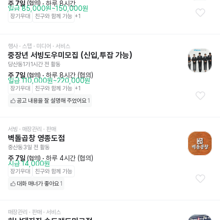
주 7일
 · 
하루 8시간
 (협의)
일급 85,000원~150,000원
장기우대
친구와 함께 가능
+
1
행사 · 스탭 · 미디어
 · 서비스
중장년 서빙도우미모집 (신입,투잡 가능)
당산동1가
1시간 전
 활동
주 7일
 · 
하루 8시간 (협의)
 (협의)
일급 110,000원~220,000원
장기우대
친구와 함께 가능
+
1
공고 내용을 잘 설명해 주었어요
1
서빙
 · 매장관리 · 판매
벽돌곱창 영종도점
중산동
3일 전
 활동
주 7일
 · 
하루 4시간 (협의)
 (협의)
시급 14,000원
장기우대
친구와 함께 가능
대화 매너가 좋아요
1
매장관리 · 판매
 · 서비스