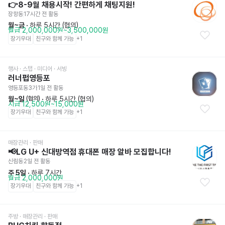
👉8-9월 채용시작! 간편하게 채팅지원!
장항동
17시간 전
 활동
월~금
 · 
하루 5시간 (협의)
월급 2,000,000원~3,500,000원
장기우대
친구와 함께 가능
+
1
행사 · 스탭 · 미디어
 · 서빙
러너펍영등포
영등포동3가
1일 전
 활동
월~일
 · 
하루 5시간 (협의)
 (협의)
시급 12,500원~15,000원
장기우대
친구와 함께 가능
+
1
매장관리 · 판매
📢LG U+ 신대방역점 휴대폰 매장 알바 모집합니다!
신림동
2일 전
 활동
주 5일
 · 
하루 7시간
월급 2,000,000원
장기우대
친구와 함께 가능
+
1
주방
 · 매장관리 · 판매