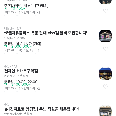
주 7일
 · 
하루 1시간 (협의)
 (협의)
시급 10,450원
장기우대
4대 보험 가입
+
3
매장관리 · 판매
📢엘지유플러스 목동 현대 cbs점 알바 모집합니다!
목동
1시간 전
 활동
주 5일
 · 
하루 7시간 (협의)
월급 2,000,000원
장기우대
인센티브 지급
+
1
주방
 · 서빙
천지연 소래포구역점
논현동
1시간 전
 활동
주 5일
 · 
10:00~22:00
월급 3,100,000원
장기우대
4대 보험 가입
+
2
주방
🔥[긴자료코 양평점] 주방 직원을 채용합니다!
양평동1가
29분 전
 활동