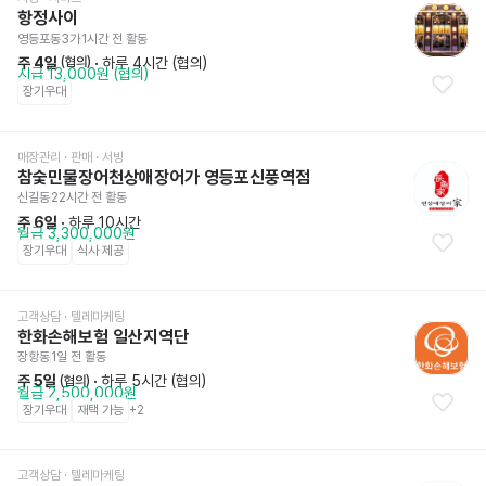
항정사이
영등포동3가
1시간 전
 활동
주 4일
 · 
하루 4시간 (협의)
 (협의)
시급 13,000원 (협의)
장기우대
매장관리 · 판매
 · 서빙
참숯민물장어천상애장어가 영등포신풍역점
신길동
22시간 전
 활동
주 6일
 · 
하루 10시간
월급 3,300,000원
장기우대
식사 제공
고객상담 · 텔레마케팅
한화손해보험 일산지역단
장항동
1일 전
 활동
주 5일
 · 
하루 5시간 (협의)
 (협의)
월급 2,500,000원
장기우대
재택 가능
+
2
고객상담 · 텔레마케팅