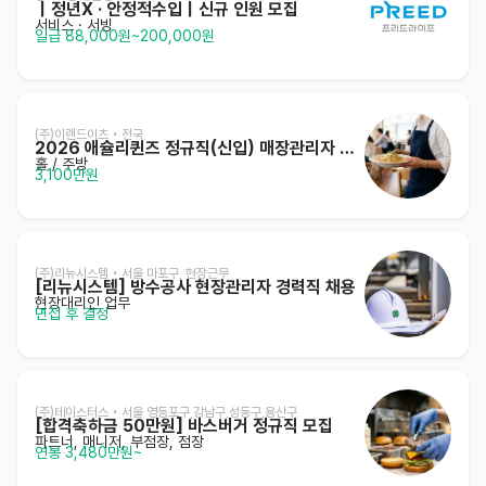
｜정년X · 안정적수입｜신규 인원 모집
서비스
· 서빙
일급 88,000원~200,000원
(주)이랜드이츠 • 전국
2026 애슐리퀸즈 정규직(신입) 매장관리자 채용
홀 / 주방
3,100만원
(주)리뉴시스템 • 서울 마포구, 현장근무
[리뉴시스템] 방수공사 현장관리자 경력직 채용
현장대리인 업무
면접 후 결정
(주)테이스터스 • 서울 영등포구,강남구,성동구,용산구
[합격축하금 50만원] 바스버거 정규직 모집
파트너, 매니저, 부점장, 점장
연봉 3,480만원~