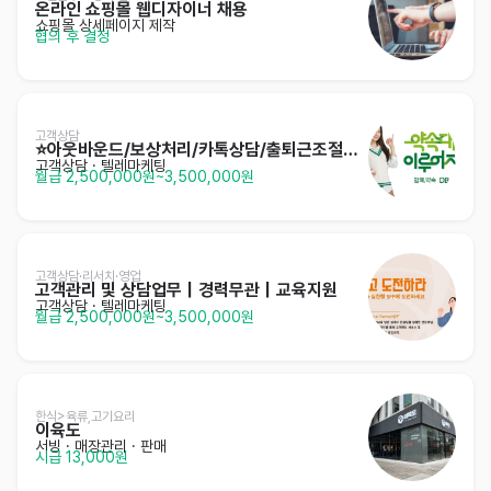
온라인 쇼핑몰 웹디자이너 채용
쇼핑몰 상세페이지 제작
협의 후 결정
고객상담
⭐️아웃바운드/보상처리/카톡상담/출퇴근조절가능/주부⭐️
고객상담 · 텔레마케팅
월급 2,500,000원~3,500,000원
고객상담·리서치·영업
고객관리 및 상담업무｜경력무관｜교육지원
고객상담 · 텔레마케팅
월급 2,500,000원~3,500,000원
한식>육류,고기요리
이육도
서빙
· 매장관리 · 판매
시급 13,000원