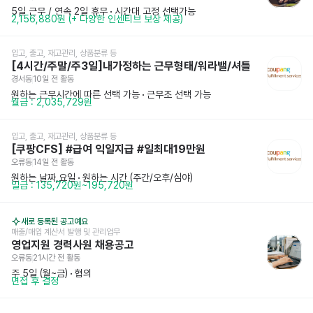
5일 근무 / 연속 2일 휴무
 · 
시간대 고정 선택가능
2,156,880원 (+ 다양한 인센티브 보상 제공)
입고, 출고, 재고관리, 상품분류 등
[4시간/주말/주3일]내가정하는 근무형태/워라밸/셔틀
경서동
10일 전
 활동
원하는 근무시간에 따른 선택 가능
 · 
근무조 선택 가능
월급 : 2,035,729원
입고, 출고, 재고관리, 상품분류 등
[쿠팡CFS] #급여 익일지급 #일최대19만원
오류동
14일 전
 활동
원하는 날짜,요일
 · 
원하는 시간 (주간/오후/심야)
일급 : 135,720원~195,720원
새로 등록된 공고예요
매출/매입 계산서 발행 및 관리업무
영업지원 경력사원 채용공고
오류동
21시간 전
 활동
주 5일 (월~금)
 · 
협의
면접 후 결정