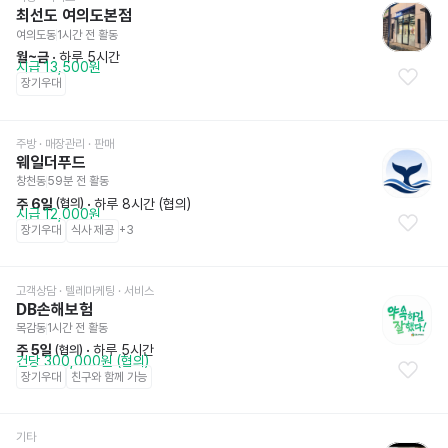
최선도 여의도본점
여의도동
1시간 전
 활동
월~금
 · 
하루 5시간
시급 13,500원
장기우대
주방
 · 매장관리 · 판매
웨일더푸드
창천동
59분 전
 활동
주 6일
 · 
하루 8시간 (협의)
 (협의)
시급 12,000원
장기우대
식사 제공
+
3
고객상담 · 텔레마케팅
 · 서비스
DB손해보험
목감동
1시간 전
 활동
주 5일
 · 
하루 5시간
 (협의)
건당 300,000원 (협의)
장기우대
친구와 함께 가능
기타