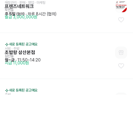
매장관리 · 판매
 · 
영업 · 마케팅
프렌즈네트워크
작전동
주 5일
 · 
하루 8시간 (협의)
 (협의)
월급 3,000,000원
새로 등록된 공고예요
서빙
 · 
주방
초밥왕 삼산본점
삼산동
월~금
 · 
11:50~14:20
시급 11,000원
새로 등록된 공고예요
주방
다다하다 인천삼산점
삼산동
금, 토
 · 
20:00~03:00
일급 12,000원 (협의)