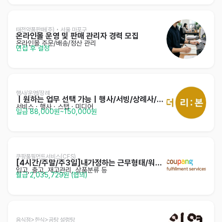
태전약품판매(주) • 서울 마포구
온라인몰 운영 및 판매 관리자 경력 모집
온라인몰 주문/배송/정산 관리
면접 후 결정
행사/운영/장례
｜원하는 업무 선택 가능｜행사/서빙/상례사/운영
서비스
· 행사 · 스탭 · 미디어
일급 88,000원~150,000원
쿠팡풀필먼트서비스(CFS)
[4시간/주말/주3일]내가정하는 근무형태/워라밸/셔틀
입고, 출고, 재고관리, 상품분류 등
월급 2,035,729원 (협의)
음식점>한식>곰탕,설렁탕