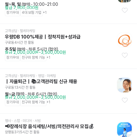
월~목, 일
 · 
10:00~21:00
 (협의)
월급 2,900,000원
장기우대
4대 보험 가입
+
1
고객상담 · 텔레마케팅
우량DB 100%제공｜정착지원+성과급
구로동
4시간 전
 활동
주 5일
 · 
하루 5시간 (협의)
 (협의)
월급 2,000,000원~3,500,000원
장기우대
친구와 함께 가능
+
1
고객상담 · 텔레마케팅
 · 영업 · 마케팅
｜자율퇴근｜📚고객관리팀 신규 채용
구로동
13시간 전
 활동
월~금
 · 
하루 6시간 (협의)
 (협의)
월급 2,000,000원~3,500,000원
장기우대
친구와 함께 가능
+
1
행사 · 스탭 · 미디어
 · 서빙
📢장례식장 음식세팅/서빙/의전관리사 모집💰
양평동3가
5시간 전
 활동