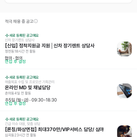
적극 채용 중 공고
새로 등록된 공고예요
신차 장기렌트 상담사
[신입] 정착지원금 지원│신차 장기렌트 상담사
청천동
18시간 전
 활동
협의
 · 
협의
면접 후 결정
새로 등록된 공고예요
매출목표 수립 및 프로모션 기획관리
온라인 MD 및 채널담당
춘의동
4일 전
 활동
주5일 (월~금)
 · 
09:30~18:30
면접 후 결정
새로 등록된 공고예요
긴급 이슈 대응, 맞춤 상담
[론칭/화상면접] 최대370만/VIP서비스 담당/ 심야
심곡동
23시간 전
 활동