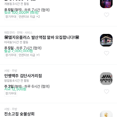
개봉동
3시간 전
 활동
주 5일
 · 
하루 7시간 (협의)
 (협의)
일급 100,000원 (협의)
장기우대
인센티브 지급
+
2
매장관리 · 판매
 · 서비스
💟엘지유플러스 발산역점 알바 모집합니다!💟
마곡동
1시간 전
 활동
주 5일
 · 
하루 7시간 (협의)
월급 2,000,000원
장기우대
인센티브 지급
+
1
서빙
 · 주방
인쌩맥주 검단사거리점
왕길동
4시간 전
 활동
주 3일
 · 
하루 6시간 (협의)
 (협의)
시급 12,500원
장기우대
서빙
 · 주방
진소고집 숯불상회