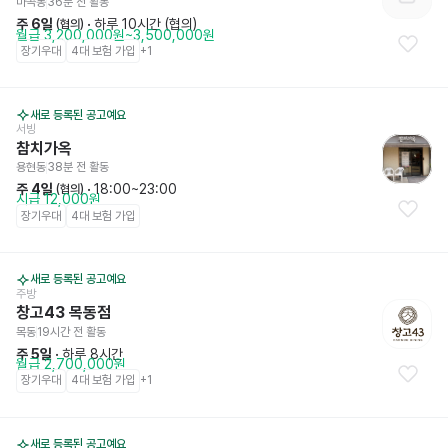
마곡동
36분 전
 활동
주 6일
 · 
하루 10시간 (협의)
 (협의)
월급 3,200,000원~3,500,000원
장기우대
4대 보험 가입
+
1
새로 등록된 공고예요
서빙
참치가옥
용현동
38분 전
 활동
주 4일
 · 
18:00~23:00
 (협의)
시급 12,000원
장기우대
4대 보험 가입
새로 등록된 공고예요
주방
창고43 목동점
목동
19시간 전
 활동
주 5일
 · 
하루 8시간
월급 2,700,000원
장기우대
4대 보험 가입
+
1
새로 등록된 공고예요