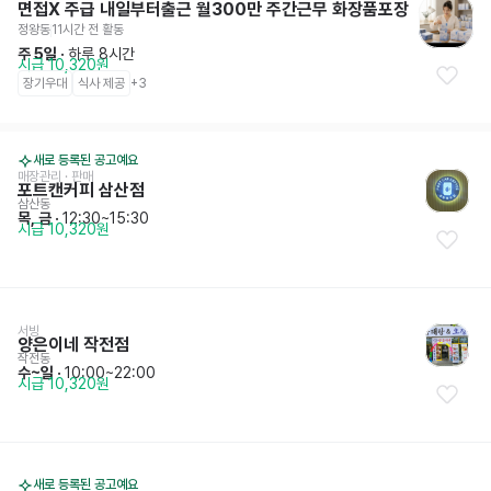
면접X 주급 내일부터출근 월300만 주간근무 화장품포장
정왕동
11시간 전
 활동
주 5일
 · 
하루 8시간
시급 10,320원
장기우대
식사 제공
+
3
새로 등록된 공고예요
매장관리 · 판매
포트캔커피 삼산점
삼산동
목, 금
 · 
12:30~15:30
시급 10,320원
서빙
양은이네 작전점
작전동
수~일
 · 
10:00~22:00
시급 10,320원
새로 등록된 공고예요