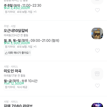
원당동
16시간 전
 활동
주 6일
 · 
11:00~22:30
 (협의)
월급 3,450,000원
장기우대
4대 보험 가입
+
1
주방
 · 서빙
오근내10닭갈비
마곡동
23시간 전
 활동
월, 화, 목~일
 · 
09:00~21:00 (협의)
 (협의)
월급 3,500,000원
장기우대
4대 보험 가입
+
1
대화 매너가 좋아요
1
서빙
 · 서비스
미도인 마곡
마곡동
17분 전
 활동
월~금
 · 
하루 10시간
 (협의)
시급 12,500원
장기우대
식사 제공
서빙
 · 서비스
갈채 7080 라이브