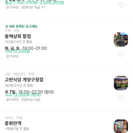
월급 2,500,000원~3,500,000원
장기우대
인센티브 지급
+
1
새로 등록된 공고예요
주방
 · 서빙
동백상회 합정
서교동
1시간 전
 활동
화, 금, 토
 · 
19:00~01:00
시급 12,500원
장기우대
서빙
 · 매장관리 · 판매
고반식당 계양구청점
계산동
3시간 전
 활동
주 7일
 · 
18:00~22:00 (협의)
시급 13,000원 (협의)
장기우대
인센티브 지급
서비스
 · 주방
중화만객
가정동
1일 전
 활동