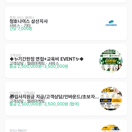
청호나이스 플래너
청호나이스 삼산지사
서비스
· 기타
건당 7,000원
고객상담
🍀✨️기간한정 면접+교육비 EVENT✨️🍀
고객상담 · 텔레마케팅
· 서비스
월급 2,500,000원~3,500,000원
인바운드, 고객상담
🎁입사지원금 지급/고객상담/인바운드/초보자환영!
고객상담 · 텔레마케팅
월급 2,500,000원~3,500,000원 (협의)
양식>햄버거