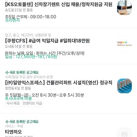
[KS오토플랜] 신차장기렌트 신입 채용/정착지원금 지원
송도동
22일 전
 활동
주5일 근무제
 · 
09:00~18:00
프리랜서
입고, 출고, 재고관리, 상품분류 등
[쿠팡CFS] #급여 익일지급 #일최대18만원
도내동
14일 전
 활동
원하는 날짜,요일
 · 
원하는 시간 (주간/오후/심야)
일급 : 127,560원~181,785원
새로 등록된 공고예요
사옥/빌딩 주요 설비 유지보수·운영
[㈜일양익스프레스] 건물관리파트 시설직(영선) 정규직
창전동
4일 전
 활동
주 5일(월~금)
 · 
오전 8시 30분~오후 5시 30분
회사내규에 따름
식사 제공
인센티브 지급
새로 등록된 공고예요
서비스
 · 주방
티엔하오