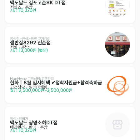
맥도날드 김포고촌SK DT점
서비스
· 주방
시급 10,320원
음식점>한식>육류,고기요리
쟁반집8292 신촌점
서빙
· 주방
시급 13,000원 (협의)
HanHwa>고객상담/고객관리
한화｜8월 입사혜택 ✔정착지원금+합격축하금
고객상담 · 텔레마케팅
월급 2,500,000원~3,500,000원
양식>햄버거
맥도날드 광명소하DT점
매장관리 · 판매
· 주방
시급 10,320원