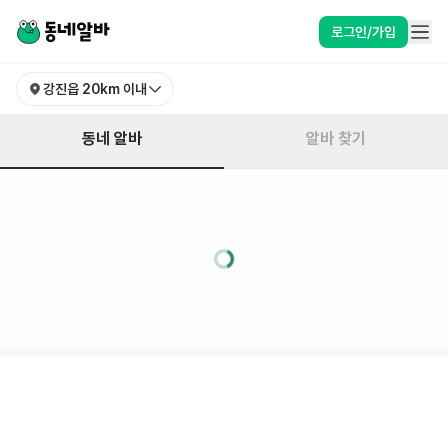
로그인/가입
강진읍
20km 이내
동네 알바
알바 찾기