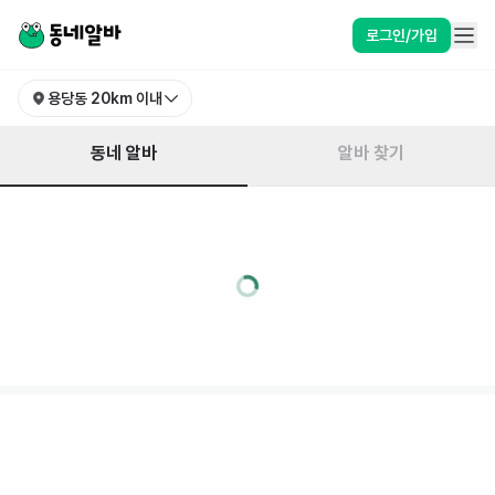
로그인/가입
용당동
20km 이내
동네 알바
알바 찾기