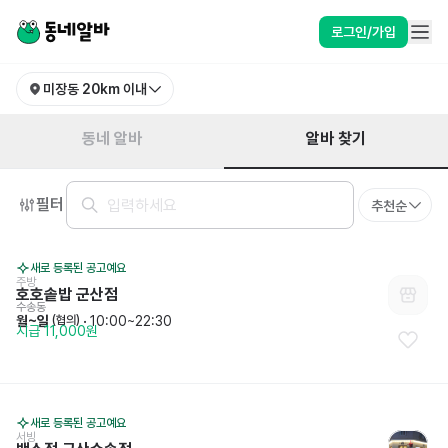
전북특별자치도 군산시 미장동 알바 찾기 | 동네알바
로그인/가입
미장동
20km 이내
알바 찾기
동네 알바
필터
추천순
새로 등록된 공고예요
주방
호호솥밥 군산점
수송동
월~일
 · 
10:00~22:30
 (협의)
시급 11,000원
새로 등록된 공고예요
서빙