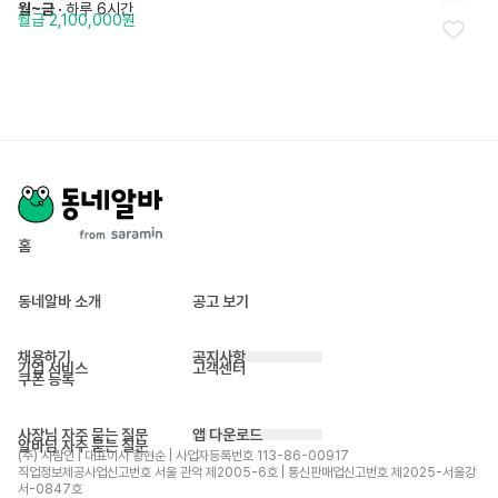
월~금
 · 
하루 6시간
월급 2,100,000원
홈
동네알바 소개
공고 보기
채용하기
공지사항
기업 서비스
고객센터
쿠폰 등록
사장님 자주 묻는 질문
앱 다운로드
알바님 자주 묻는 질문
(주) 사람인 | 대표이사 황현순 | 사업자등록번호 113-86-00917 
직업정보제공사업신고번호 서울 관악 제2005-6호 | 통신판매업신고번호 제2025-서울강
서-0847호