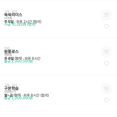
교육 · 강사
쑥쑥리더스
지곡동
주 5일
 · 
하루 2시간 (협의)
시급 10,320원 (협의)
주방
원풍로스
영화동
주 6일
 · 
하루 6시간
 (협의)
월급 2,000,000원
교육 · 강사
구몬학습
모현동1가
월~금
 · 
하루 8시간 (협의)
 (협의)
월급 2,000,000원