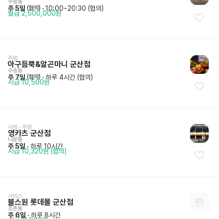
수송동
주 5일
 · 
10:00~20:30 (협의)
 (협의)
월급 2,500,000원
주방
아구듬뿍&알곤마니 군산점
수송동
주 7일
 · 
하루 4시간 (협의)
 (협의)
시급 10,500원
서빙
 · 
주방
영카츠 군산점
나운동
주 5일
 · 
하루 10시간
시급 10,320원 (협의)
서비스
불스원 롯데몰 군산점
조촌동
주 6일
 · 
하루 8시간