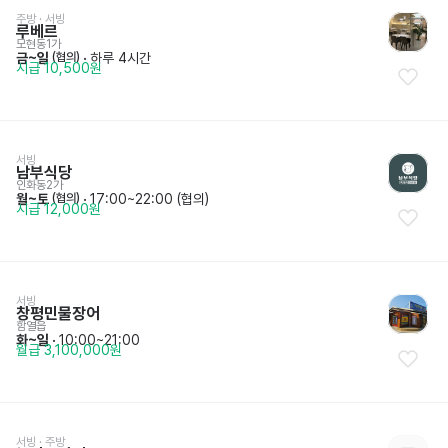
주방
 · 
서빙
루베르
모현동1가
금~일
 · 
하루 4시간
 (협의)
시급 10,500원
서빙
남부식당
인화동2가
월~토
 · 
17:00~22:00 (협의)
 (협의)
시급 12,000원
서빙
창평민물장어
함열읍
화~일
 · 
10:00~21:00
월급 3,100,000원
서빙
 · 
주방