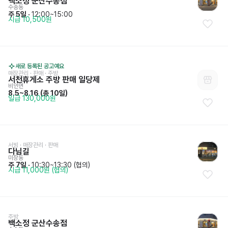
백소정 군산수송점
수송동
주 5일
 · 
12:00~15:00
시급 10,500원
새로 등록된 공고예요
매장관리 · 판매
 · 
주방
서천휴게소 주방 판매 일당제
비인면
8.5~8.16
 (
총 10일
)
일급 130,000원
서빙
 · 
매장관리 · 판매
다님길
미장동
주 7일
 · 
10:30~13:30 (협의)
시급 11,000원 (협의)
주방
백소정 군산수송점