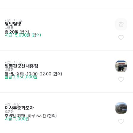
서빙
 · 
서비스
별빛달빛
나운동
총 20일
 (협의)
시급 15,000원 (협의)
서빙
 · 
서비스
짬뽕관군산내흥점
내흥동
월~일
 · 
10:00~22:00 (협의)
 (협의)
월급 2,850,000원
서빙
 · 
주방
이사부중화포차
조촌동
주 6일
 · 
하루 5시간 (협의)
 (협의)
시급 11,000원