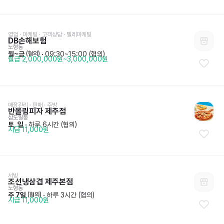
영업 · 마케팅
 · 
고객상담 · 텔레마케팅
DB손해보험
노형동
월~금
 · 
09:30~15:00 (협의)
 (협의)
월급 2,000,000원~3,000,000원
매장관리 · 판매
 · 
주방
반올림피자 제주점
삼도일동
토, 일
 · 
하루 6시간 (협의)
시급 11,000원
서빙
조선냉삼겹 제주본점
노형동
주 7일
 · 
하루 3시간 (협의)
 (협의)
시급 11,000원