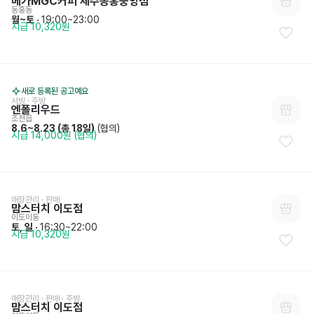
메가MGC커피 제주동홍중앙점
동홍동
월~토
 · 
19:00~23:00
시급 10,320원
새로 등록된 공고예요
서빙
 · 
주방
엔폴리우드
조천읍
8.6~8.23
 (
총 18일
)
 (협의)
시급 14,000원 (협의)
매장관리 · 판매
맘스터치 이도점
이도이동
토, 일
 · 
16:30~22:00
시급 10,320원
매장관리 · 판매
 · 
주방
맘스터치 이도점