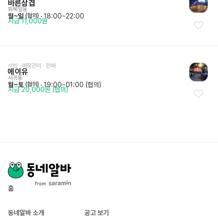
바른삼겹
화북일동
월~일
 · 
18:00~22:00
 (협의)
시급 11,000원
서빙
 · 
매장관리 · 판매
에이유
서귀동
월~토
 · 
19:00~01:00 (협의)
 (협의)
시급 20,000원 (협의)
홈
동네알바 소개
공고 보기