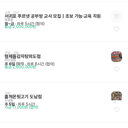
교육 · 강사
서귀포 푸르넷 공부방 교사 모집｜초보 가능·교육 지원
동홍동
월~금
 · 
하루 5시간 (협의)
월급 2,000,000원
주방
 · 
서빙
형제들감자탕외도점
외도일동
주 6일
 · 
하루 8시간 (협의)
 (협의)
월급 2,600,000원
서빙
훔쳐온뒷고기 도남점
도남동
주 5일
 · 
하루 5시간
시급 11,000원 (협의)