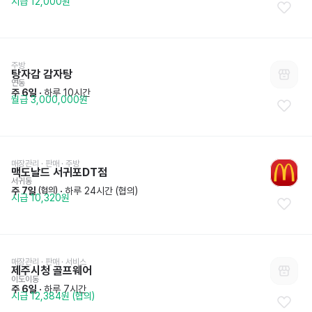
시급 12,000원
주방
탕자감 감자탕
연동
주 6일
 · 
하루 10시간
월급 3,000,000원
매장관리 · 판매
 · 
주방
맥도날드 서귀포DT점
서귀동
주 7일
 · 
하루 24시간 (협의)
 (협의)
시급 10,320원
매장관리 · 판매
 · 
서비스
제주시청 골프웨어
이도이동
주 6일
 · 
하루 7시간
시급 12,384원 (협의)