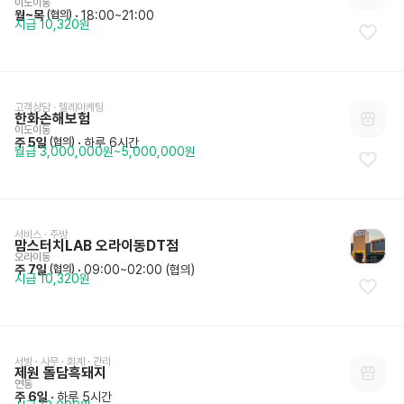
이도이동
월~목
 · 
18:00~21:00
 (협의)
시급 10,320원
고객상담 · 텔레마케팅
한화손해보험
이도이동
주 5일
 · 
하루 6시간
 (협의)
월급 3,000,000원~5,000,000원
서비스
 · 
주방
맘스터치LAB 오라이동DT점
오라이동
주 7일
 · 
09:00~02:00 (협의)
 (협의)
시급 10,320원
서빙
 · 
사무 · 회계 · 관리
제원 돌담흑돼지
연동
주 6일
 · 
하루 5시간