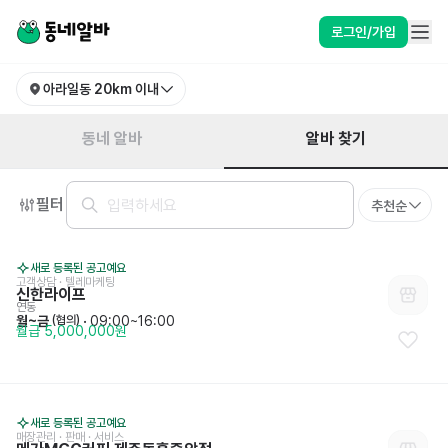
제주특별자치도 제주시 아라일동 알바 찾기 | 동네알바
로그인/가입
아라일동
20km 이내
알바 찾기
동네 알바
필터
추천순
새로 등록된 공고예요
고객상담 · 텔레마케팅
신한라이프
연동
월~금
 · 
09:00~16:00
 (협의)
월급 5,000,000원
새로 등록된 공고예요
매장관리 · 판매
 · 
서비스