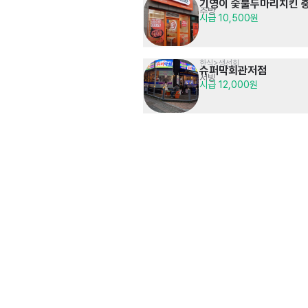
기영이 숯불두마리치킨 
주방
시급 10,500원
한식>생선회
슈퍼막회관저점
서빙
시급 12,000원