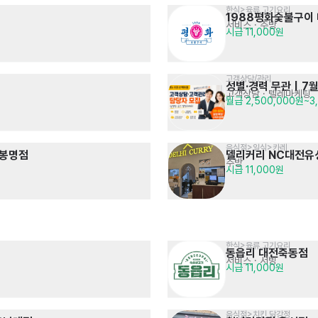
한식>육류,고기요리
1988평화숯불구이
서비스
· 주방
시급 11,000원
고객상담/관리
성별·경력 무관｜7
고객상담 · 텔레마케팅
월급 2,500,000원~3
음식점>일식>카레
전봉명점
델리커리 NC대전유
주방
시급 11,000원
한식>육류,고기요리
동읍리 대전죽동점
서비스
· 서빙
시급 11,000원
음식점>치킨,닭강정