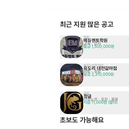
최근 지원 많은 공고
학원
에듀멘토학원
교육 · 강사
고객상담
월급 1,500,000원
🎉PRIDE 정착제도👉 고객상담
고객상담 · 텔레마케팅
월급 2,500,000원~3,500,000원
(교육지원/신입)
술집>이자카야
유도리 대전갈마점
서빙
· 주방
월급 2,310,000원
포장
정글 
단순노무 · 포장 · 물류
시급 11,000원 (협의)
쇼핑,유통>우유,유제품
더맘마 본점
주방
시급 11,000원 (협의)
초보도 가능해요