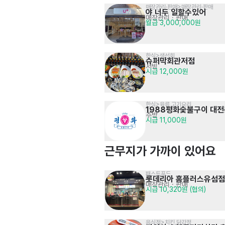
매장관리·판매>매장관리·판매
야 너두 일할수있어
매장관리 · 판매
월급 3,000,000원
한식>생선회
슈퍼막회관저점
서빙
시급 12,000원
한식>육류,고기요리
1988평화숯불구이 대
주방
시급 11,000원
근무지가 가까이 있어요
패스트푸드
롯데리아 홈플러스유섬점
매장관리 · 판매
시급 10,320원 (협의)
음식점>치킨,닭강정