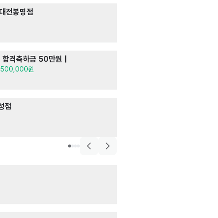
개인
 대전봉명점
희망조약돌(대전
서비스
· 영업 · 마
월급 2,000,000
음식점>일식,초밥뷔페
월 합격축하금 50만원｜
쿠우쿠우 대전동
주방
· 서빙
,500,000원
월급 2,800,000
카페
성점
카페마루
주방
· 매장관리 · 
시급 10,500원
매장관리·판매>휴대폰
유림텔레콤_반석
매장관리 · 판매
· 
월급 3,000,000
매장관리·판매>의류·잡