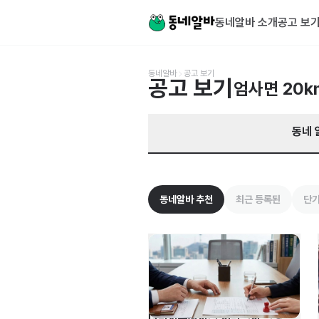
충남 계룡시 엄사면 알바 찾기 | 동네알바
동네알바 소개
공고 보
동네알바
공고 보기
공고 보기
엄사면
20k
동네 
동네알바 추천
최근 등록된
단기
다빈치손해사정 서면심사 담당자 