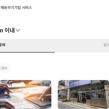
기
채용하기
기업 서비스
m 이내
알바
알
 알바
[현대홈쇼핑 K-뉴딜아카데미] H-