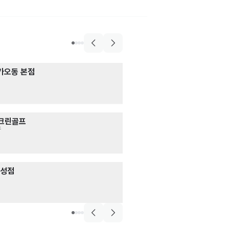
음식점>일식>돈가스
가오동 본점
오유미당 대전문
서빙
한식>육류,고기요리
시급 11,000원
새벽에우는소
서빙
· 주방
시급 11,000원
매장관리·판매>매장관
크린골프
야 너두 일할수
스
매장관리 · 판매
월급 3,000,000
한식>닭요리
유성점
떡품닭 대전시청
주방
시급 12,000원
한식>닭요리
떡품닭 대전시청본점
주방
월급 2,000,000원