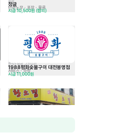
포장
정글 
단순노무 · 포장 · 물류
시급 10,500원 (협의)
한식>육류,고기요리
1988평화숯불구이 대전봉명점
서비스
· 주방
시급 11,000원
음식점>한식
원조황소집
주방
· 서빙
시급 10,320원 (협의)