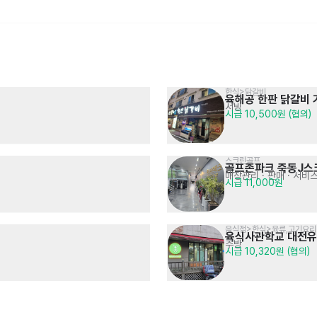
한식>닭갈비
육해공 한판 닭갈비 
서빙
한식>생선회
음식점>치킨,닭강정
시급 10,500원 (협의)
슈퍼막회관저점
천년닭강정 유성점
서빙
주방
· 매장관리 · 판매
시급 12,000원
시급 10,500원
스크린골프
골프존파크 죽동J스
매장관리 · 판매
· 서비
시급 11,000원
음식점>한식>육류,고기요리
육식사관학교 대전
주방
시급 10,320원 (협의)
음식점>양식>햄버거
한식
왓더버거 대전둔산점
장수촌식당
주방
매장관리 · 판매
· 서빙
시급 10,500원 (협의)
시급 11,000원