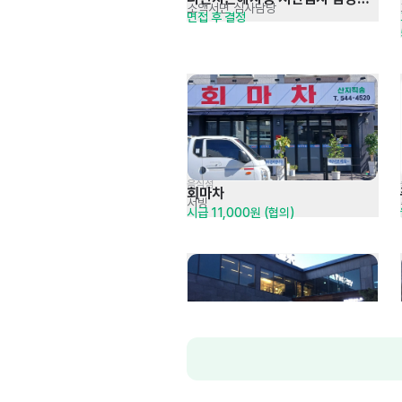
소액서면 심사담당
면접 후 결정
채용(대전)
음식점
회마차
서빙
시급 11,000원 (협의)
한식>냉면
교동면옥 대전구암점
서빙
· 주방
시급 10,320원