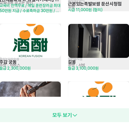
음식점>한식
교육내용 공고문 확인
근본있는족발보쌈 둔산시청점
교육비 전액무료 / 매일 훈련장려금 최대 
Academy 1기
주방
시급 11,000원 (협의)
50만원 지급 / 수료축하금 30만원 / 
재취업,창업지원금 최대 100만원 지급
술집>요리주점
일반음식점
주감 궁동
길몽
주방
· 서비스
주방
· 서빙
월급 2,300,000원
월급 3,100,000원
모두 보기
육류,고기요리>정육식당
술집>요리주점
한마음정육식당 대전죽동점
주감 궁동
주방
서빙
· 서비스
시급 10,320원 (협의)
시급 10,500원