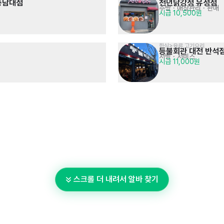
충남대점
천년닭강정 유성점
주방
· 매장관리 · 판매
시급 10,500원
한식>육류,고기요리
등불회관 대전 반석
서빙
· 서비스
시급 11,000원
스크롤 더 내려서 알바 찾기