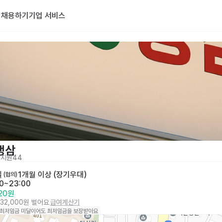
기
채용하기
기업 서비스
냉삼
지원
44
일
1개월 이상 (장기우대)
 (협의)
00~23:00
320원
032,000원 벌어요
급여계산기
 최저임금 미달이어도 최저임금을 보장받아요