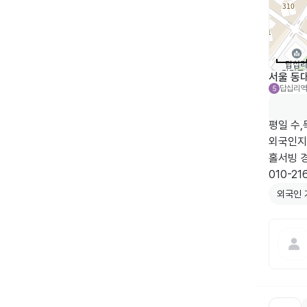
서울 동대
답십리역
5
평일 수,
외국인지
홀서빙 
외국인 