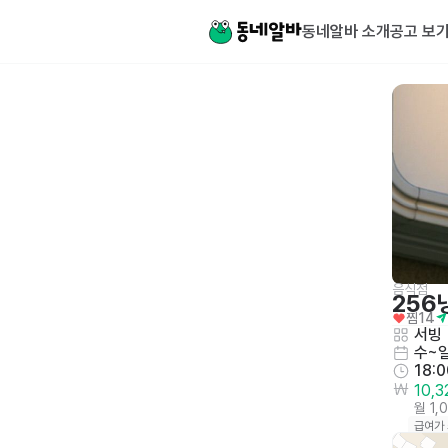
동네알바 소개
공고 보
음식점
256
찜
14
서빙
수~
18:
10,
월 1,
급여가