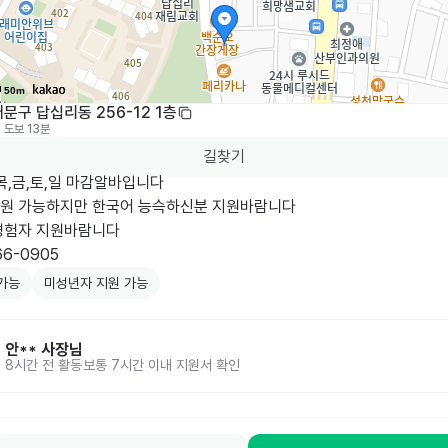
50m
문구 답십리동 256-12 1층
도보 13분
길찾기
목,금,토,일 마감알바입니다

원 가능하지만 한국어 능슥하신분 지원바람니다

경험자 지원바람니다

가능
미성년자 지원 가능
안**
사장님
8시간 전
활동
보통 7시간 이내 지원서 확인