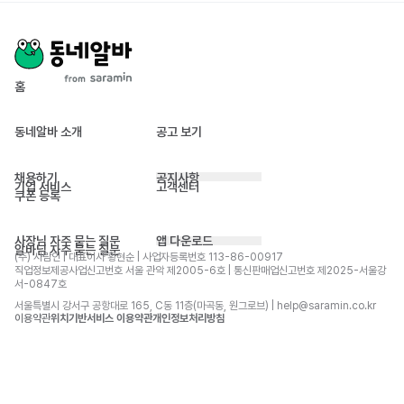
홈
동네알바 소개
공고 보기
채용하기
공지사항
기업 서비스
고객센터
쿠폰 등록
사장님 자주 묻는 질문
앱 다운로드
알바님 자주 묻는 질문
(주) 사람인 | 대표이사 황현순 | 사업자등록번호 113-86-00917 
직업정보제공사업신고번호 서울 관악 제2005-6호 | 통신판매업신고번호 제2025-서울강
서-0847호
서울특별시 강서구 공항대로 165, C동 11층(마곡동, 원그로브) | help@saramin.co.kr
이용약관
위치기반서비스 이용약관
개인정보처리방침