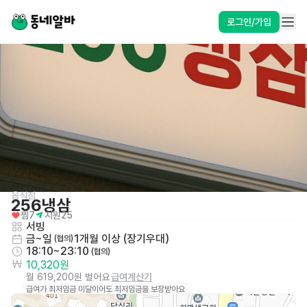
로그인/가입
음식점
256냉삼
찜
7
지원
25
서빙
금~일
1개월 이상 (장기우대)
 (협의)
18:10~23:10
 (협의)
10,320원
월 619,200원 벌어요
급여계산기
급여가 최저임금 미달이어도 최저임금을 보장받아요