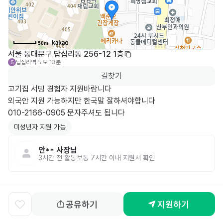
50m
서울 동대문구 답십리동 256-12 1층
답십리역
도보 13분
5
길찾기
고기집 서빙 경험자 지원바람니다

외국안 지원 가능하지만 한국말 잘하셔야합니다

010-2166-0905 문자주셔도 됩니다
미성년자 지원 가능
안**
사장님
3시간 전
활동
보통 7시간 이내 지원서 확인
공유하기
지원하기