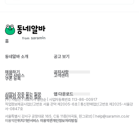
홈
동네알바 소개
공고 보기
채용하기
공지사항
기업 서비스
고객센터
쿠폰 등록
사장님 자주 묻는 질문
앱 다운로드
알바님 자주 묻는 질문
(주) 사람인 | 대표이사 황현순 | 사업자등록번호 113-86-00917 
직업정보제공사업신고번호 서울 관악 제2005-6호 | 통신판매업신고번호 제2025-서울강
서-0847호
서울특별시 강서구 공항대로 165, C동 11층(마곡동, 원그로브) | help@saramin.co.kr
이용약관
위치기반서비스 이용약관
개인정보처리방침