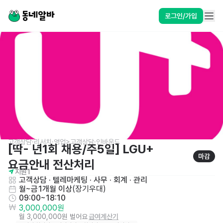
로그인/가입
고객상담·리서치·영업>고객상담·인바운드
[딱- 년1회 채용/주5일] LGU+ 
마감
요금안내 전산처리
지원
1
고객상담 · 텔레마케팅
 · 
사무 · 회계 · 관리
월~금
1개월 이상
(
장기우대
)
09:00~18:10
3,000,000원
월 3,000,000원 벌어요
급여계산기