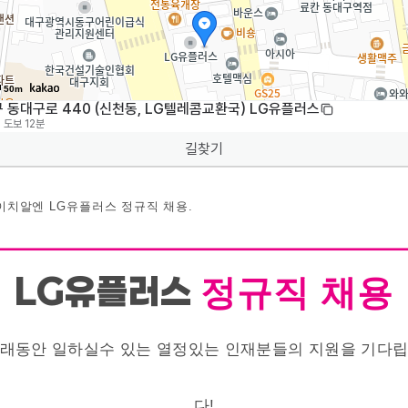
50m
 동대구로 440 (신천동, LG텔레콤교환국) LG유플러스
도보 12분
길찾기