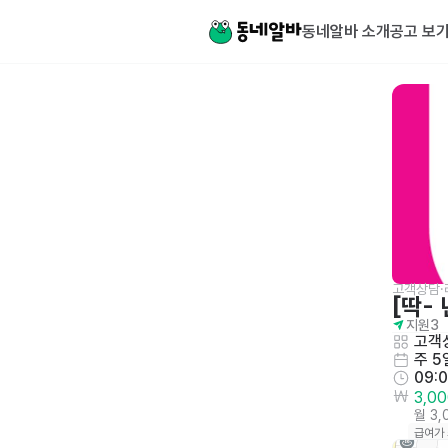
동네알바 소개
공고 보
고객상담·
[딱-
지원
3
고객
주 5
09:
3,0
월 3
급여가