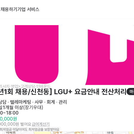
기
채용하기
기업 서비스
리서치·영업>고객상담·인바운드
 년1회 채용/신천동] LGU+ 요금안내 전산처리
마
상담 · 텔레마케팅
 · 
사무 · 회계 · 관리
일
1개월 이상
(
장기우대
)
00~18:00
00,000원
,000,000원 벌어요
급여계산기
 최저임금 미달이어도 최저임금을 보장받아요